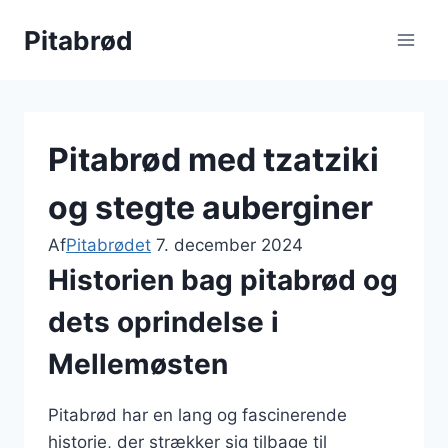
Fortsæt
Pitabrød
til
indhold
Pitabrød med tzatziki
og stegte auberginer
Af
Pitabrødet
7. december 2024
Historien bag pitabrød og
dets oprindelse i
Mellemøsten
Pitabrød har en lang og fascinerende
historie, der strækker sig tilbage til