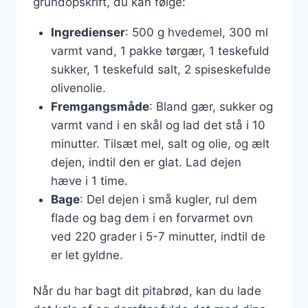
grundopskrift, du kan følge:
Ingredienser
: 500 g hvedemel, 300 ml
varmt vand, 1 pakke tørgær, 1 teskefuld
sukker, 1 teskefuld salt, 2 spiseskefulde
olivenolie.
Fremgangsmåde
: Bland gær, sukker og
varmt vand i en skål og lad det stå i 10
minutter. Tilsæt mel, salt og olie, og ælt
dejen, indtil den er glat. Lad dejen
hæve i 1 time.
Bage
: Del dejen i små kugler, rul dem
flade og bag dem i en forvarmet ovn
ved 220 grader i 5-7 minutter, indtil de
er let gyldne.
Når du har bagt dit pitabrød, kan du lade