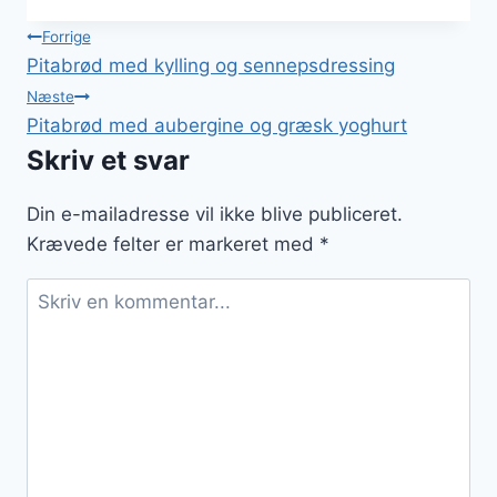
Indlægsnavigation
Forrige
Pitabrød med kylling og sennepsdressing
Næste
Pitabrød med aubergine og græsk yoghurt
Skriv et svar
Din e-mailadresse vil ikke blive publiceret.
Krævede felter er markeret med
*