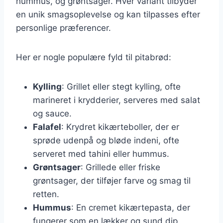
hummus, og grøntsager. Hver variant tilbyder
en unik smagsoplevelse og kan tilpasses efter
personlige præferencer.
Her er nogle populære fyld til pitabrød:
Kylling
: Grillet eller stegt kylling, ofte
marineret i krydderier, serveres med salat
og sauce.
Falafel
: Krydret kikærteboller, der er
sprøde udenpå og bløde indeni, ofte
serveret med tahini eller hummus.
Grøntsager
: Grillede eller friske
grøntsager, der tilføjer farve og smag til
retten.
Hummus
: En cremet kikærtepasta, der
fungerer som en lækker og sund dip.