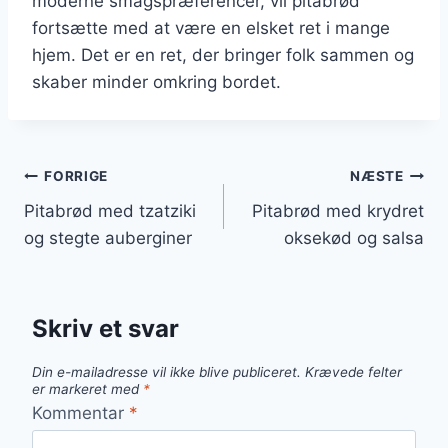
moderne smagspræferencer, vil pitabrød
fortsætte med at være en elsket ret i mange
hjem. Det er en ret, der bringer folk sammen og
skaber minder omkring bordet.
Indlægsnavigation
FORRIGE
NÆSTE
Pitabrød med tzatziki
Pitabrød med krydret
og stegte auberginer
oksekød og salsa
Skriv et svar
Din e-mailadresse vil ikke blive publiceret.
Krævede felter
er markeret med
*
Kommentar
*