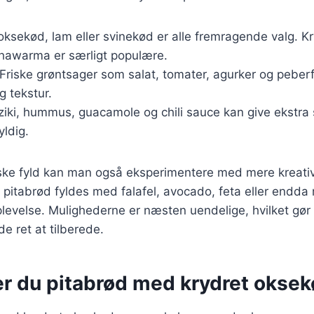
, oksekød, lam eller svinekød er alle fremragende valg. 
shawarma er særligt populære.
 Friske grøntsager som salat, tomater, agurker og peberfr
 tekstur.
tziki, hummus, guacamole og chili sauce kan give ekstr
yldig.
ske fyld kan man også eksperimentere med mere kreati
pitabrød fyldes med falafel, avocado, feta eller endda 
evelse. Mulighederne er næsten uendelige, hvilket gør p
 ret at tilberede.
er du pitabrød med krydret okse