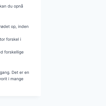
s kan du opnå
rødet op, inden
or forskel i
 forskellige
 gang. Det er en
avorit i mange