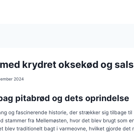
 med krydret oksekød og sal
cember 2024
bag pitabrød og dets oprindelse
ng og fascinerende historie, der strækker sig tilbage til
ød stammer fra Mellemøsten, hvor det blev brugt som e
t blev traditionelt bagt i varmeovne, hvilket gjorde det m