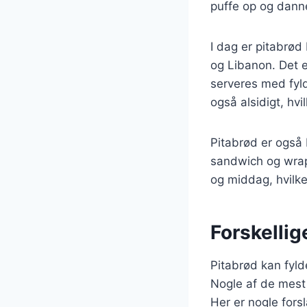
puffe op og dann
I dag er pitabrød
og Libanon. Det e
serveres med fyl
også alsidigt, hvi
Pitabrød er også 
sandwich og wraps.
og middag, hvilke
Forskellig
Pitabrød kan fylde
Nogle af de mest 
Her er nogle forsl