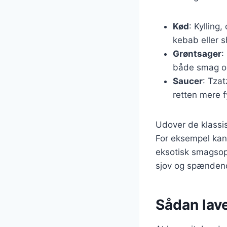
Kød
: Kylling
kebab eller 
Grøntsager
:
både smag og
Saucer
: Tza
retten mere f
Udover de klassi
For eksempel kan 
eksotisk smagsopl
sjov og spændende
Sådan lav