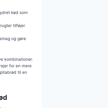
Krydret kød som
ugter tilføjer
a smag og gøre
ve kombinationer.
rejer for en mere
itabrød til en
kød