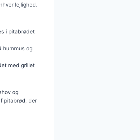
nhver lejlighed.
es i pitabrødet
med hummus og
et med grillet
behov og
f pitabrød, der