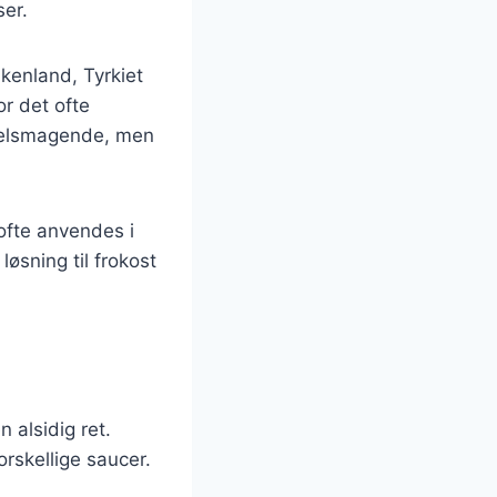
ser.
kenland, Tyrkiet
or det ofte
 velsmagende, men
ofte anvendes i
løsning til frokost
n alsidig ret.
rskellige saucer.