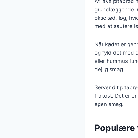
At lave pitabrød 
grundlæggende in
oksekød, løg, hvi
med at sautere lø
Når kødet er gen
og fyld det med d
eller hummus fung
dejlig smag.
Server dit pitab
frokost. Det er en
egen smag.
Populære v