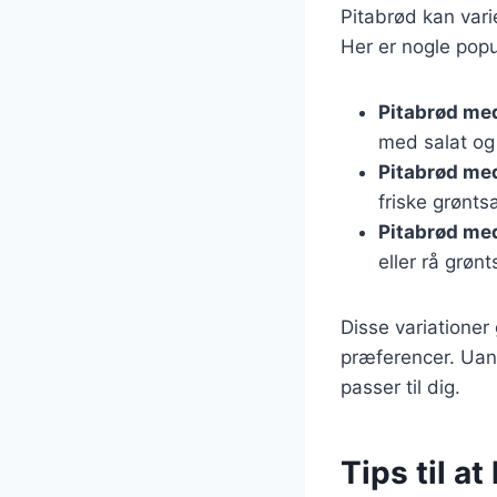
Pitabrød kan varie
Her er nogle popu
Pitabrød med
med salat og 
Pitabrød med
friske grønts
Pitabrød me
eller rå grøn
Disse variationer 
præferencer. Uans
passer til dig.
Tips til a