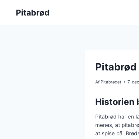
Fortsæt
Pitabrød
til
indhold
Pitabrød
Af
Pitabrødet
7. de
Historien 
Pitabrød har en la
menes, at pitabr
at spise på. Brøde