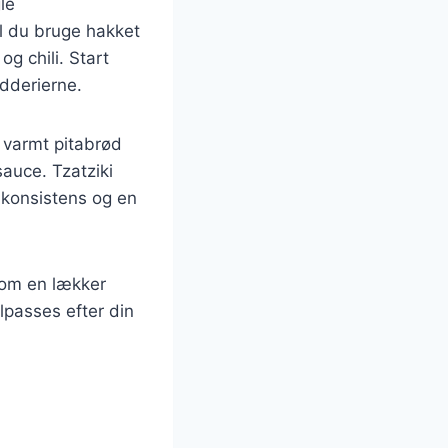
le
l du bruge hakket
g chili. Start
ydderierne.
 varmt pitabrød
auce. Tzatziki
 konsistens og en
som en lækker
ilpasses efter din