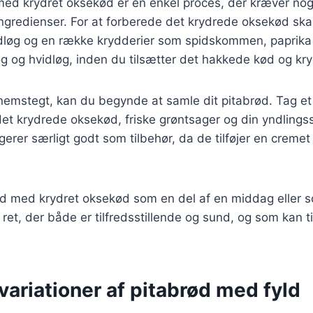
med krydret oksekød er en enkel proces, der kræver nog
gredienser. For at forberede det krydrede oksekød ska
dløg og en række krydderier som spidskommen, paprika o
g og hvidløg, inden du tilsætter det hakkede kød og kr
nemstegt, kan du begynde at samle dit pitabrød. Tag et
et krydrede oksekød, friske grøntsager og din yndlingss
erer særligt godt som tilbehør, da de tilføjer en cremet
rød med krydret oksekød som en del af en middag eller 
 ret, der både er tilfredsstillende og sund, og som kan t
ariationer af pitabrød med fyld