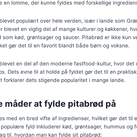
e en lomme, der kunne fyldes med forskellige ingredien
 blevet populært over hele verden, især i lande som Græ
r blevet en vigtig del af mange kulturer og køkkener, hv
d som kød, grøntsager og saucer. Pitabrød er ikke kun
lket gør det til en favorit blandt både børn og voksne.
blevet en del af den moderne fastfood-kultur, hvor det 
 Dets evne til at holde på fyldet gør det til en praktisk 
t forklarer dets stigende popularitet i mange lande.
e måder at fylde pitabrød på
s med en bred vifte af ingredienser, hvilket gør det til e
populære fyld inkluderer kød, grøntsager, hummus og fo
ag til, hvordan man kan fylde sit pitabrød: