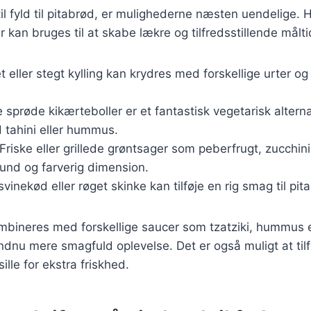
l fyld til pitabrød, er mulighederne næsten uendelige. H
 kan bruges til at skabe lækre og tilfredsstillende målti
let eller stegt kylling kan krydres med forskellige urter og
e sprøde kikærteboller er et fantastisk vegetarisk alterna
 tahini eller hummus.
 Friske eller grillede grøntsager som peberfrugt, zucchin
und og farverig dimension.
svinekød eller røget skinke kan tilføje en rig smag til pit
ombineres med forskellige saucer som tzatziki, hummus 
ndnu mere smagfuld oplevelse. Det er også muligt at tilfø
sille for ekstra friskhed.