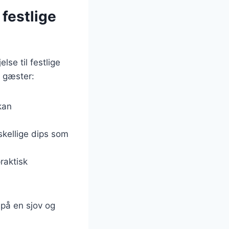
 festlige
lse til festlige
e gæster:
kan
skellige dips som
raktisk
 på en sjov og