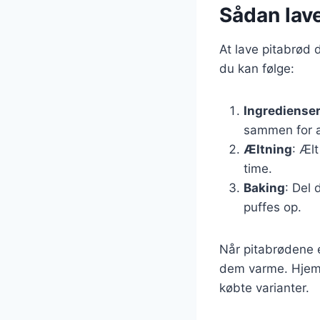
Sådan lav
At lave pitabrød 
du kan følge:
Ingrediense
sammen for a
Æltning
: Ælt
time.
Baking
: Del 
puffes op.
Når pitabrødene 
dem varme. Hjemm
købte varianter.