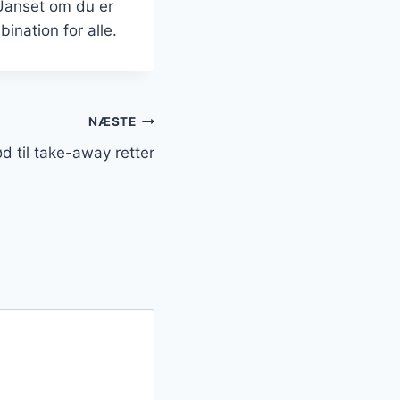
 Uanset om du er
ination for alle.
NÆSTE
ød til take-away retter