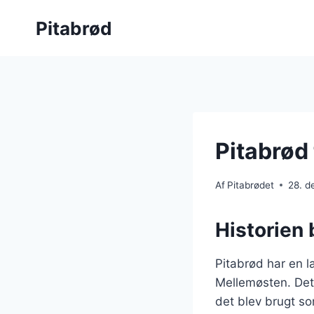
Fortsæt
Pitabrød
til
indhold
Pitabrød 
Af
Pitabrødet
28. 
Historien 
Pitabrød har en la
Mellemøsten. Det 
det blev brugt so