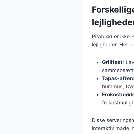
Forskellig
lejlighede
Pitabrød er ikke k
lejligheder. Her e
Grillfest
: La
sammensætte
Tapas-aften
hummus, tzat
Frokostmød
frokostmuligh
Disse serveringsm
interaktiv måde, 