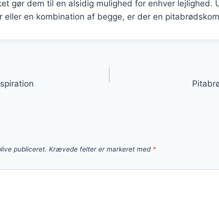
ket gør dem til en alsidig mulighed for enhver lejlighed.
er eller en kombination af begge, er der en pitabrødskomb
gation
spiration
Pitabr
live publiceret.
Krævede felter er markeret med
*