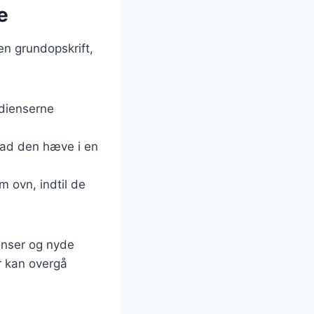
e
en grundopskrift,
edienserne
. Lad den hæve i en
m ovn, indtil de
enser og nyde
r kan overgå