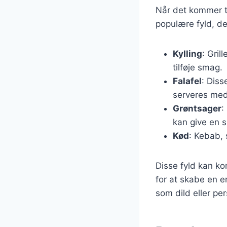
Når det kommer ti
populære fyld, der
Kylling
: Gril
tilføje smag.
Falafel
: Diss
serveres med
Grøntsager
:
kan give en s
Kød
: Kebab, 
Disse fyld kan k
for at skabe en e
som dild eller per