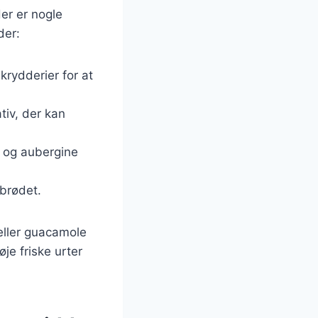
er er nogle
der:
 krydderier for at
tiv, der kan
i og aubergine
abrødet.
eller guacamole
je friske urter