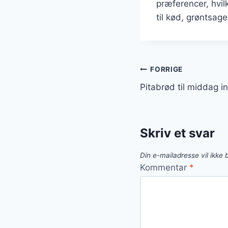
præferencer, hvil
til kød, grøntsag
Indlægsnavi
FORRIGE
Pitabrød til middag in
Skriv et svar
Din e-mailadresse vil ikke b
Kommentar
*