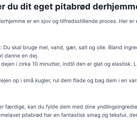
er du dit eget pitabrød derhjemm
derhjemme er en sjov og tilfredsstillende proces. Her er 
r
: Du skal bruge mel, vand, gær, salt og olie. Bland ingr
t danne en dej.
 dejen i cirka 10 minutter, indtil den er glat og elastisk
dejen op i små kugler, rul dem flade og bag dem i en var
er færdige, kan du fylde dem med dine yndlingsingredi
elavet pitabrød har en fantastisk smag og tekstur, de