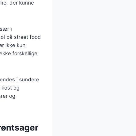
mme, der kunne
sær i
ol på street food
er ikke kun
ække forskellige
vendes i sundere
d kost og
arer og
 grøntsager