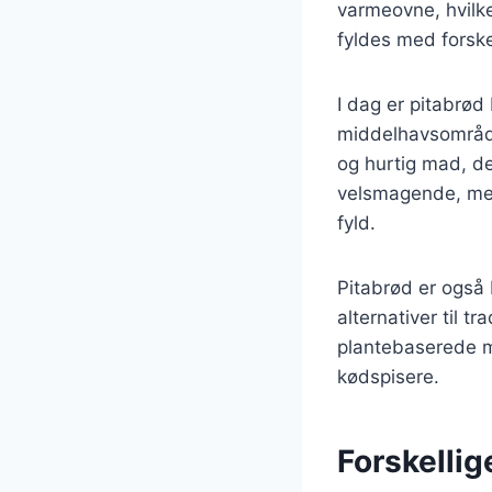
varmeovne, hvilke
fyldes med forske
I dag er pitabrød
middelhavsområdet
og hurtig mad, de
velsmagende, men 
fyld.
Pitabrød er også
alternativer til 
plantebaserede må
kødspisere.
Forskellige