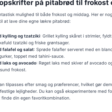
pskrifter på pitabrød til frokos
ntastisk mulighed til både frokost og middag. Her er nogl
til at lave dine egne lækre pitabrød:
 kylling og tzatziki
: Grillet kylling skåret i strimler, fyl
efuld tzatziki og friske grøntsager.
 falafel og salat
: Sprøde falafler serveret med en bland
gurker, toppet med tahini-sauce.
d laks og avocado
: Røget laks med skiver af avocado og
 sund frokost.
kan tilpasses efter smag og præferencer, hvilket gør dem 
estlige lejligheder. Du kan også eksperimentere med fo
t finde din egen favoritkombination.