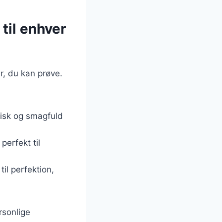
til enhver
r, du kan prøve.
frisk og smagfuld
erfekt til
 til perfektion,
rsonlige