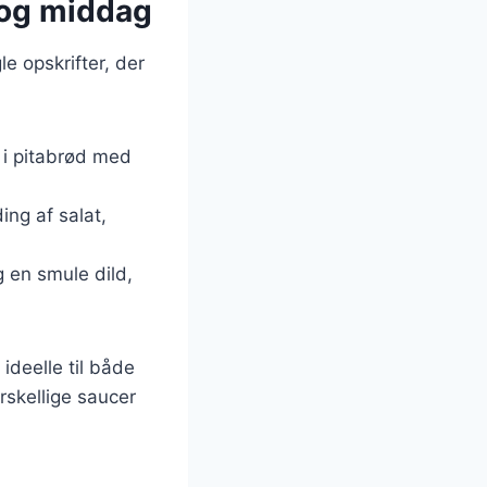
t og middag
e opskrifter, der
dt i pitabrød med
ing af salat,
 en smule dild,
ideelle til både
rskellige saucer