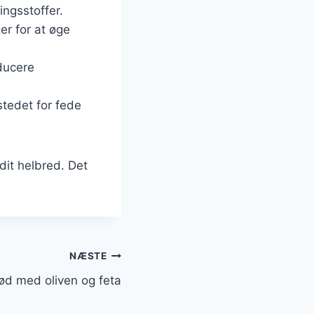
ingsstoffer.
er for at øge
educere
stedet for fede
dit helbred. Det
NÆSTE
ød med oliven og feta