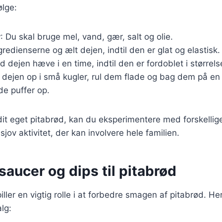
ølge:
r
: Du skal bruge mel, vand, gær, salt og olie.
gredienserne og ælt dejen, indtil den er glat og elastisk.
ad dejen hæve i en time, indtil den er fordoblet i størrels
l dejen op i små kugler, rul dem flade og bag dem på en va
 de puffer op.
dit eget pitabrød, kan du eksperimentere med forskellig
sjov aktivitet, der kan involvere hele familien.
aucer og dips til pitabrød
ller en vigtig rolle i at forbedre smagen af pitabrød. He
lg: