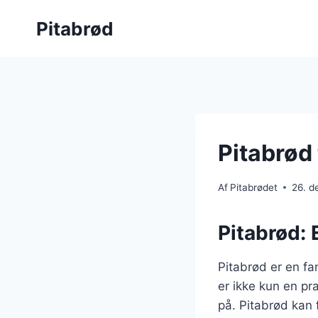
Fortsæt
Pitabrød
til
indhold
Pitabrød 
Af
Pitabrødet
26. 
Pitabrød: E
Pitabrød er en fan
er ikke kun en pr
på. Pitabrød kan f