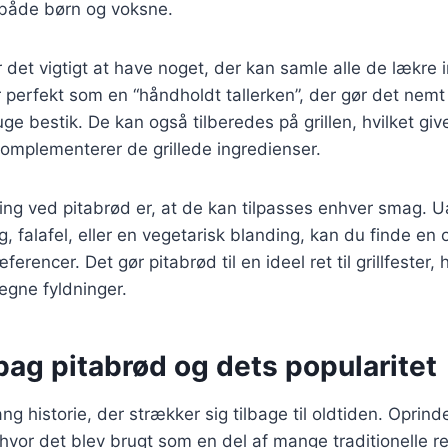
 både børn og voksne.
r det vigtigt at have noget, der kan samle alle de lækre 
 perfekt som en “håndholdt tallerken”, der gør det nem
uge bestik. De kan også tilberedes på grillen, hvilket giv
komplementerer de grillede ingredienser.
ing ved pitabrød er, at de kan tilpasses enhver smag. 
g, falafel, eller en vegetarisk blanding, kan du finde en o
æferencer. Det gør pitabrød til en ideel ret til grillfester
egne fyldninger.
bag pitabrød og dets popularitet
ng historie, der strækker sig tilbage til oldtiden. Oprin
hvor det blev brugt som en del af mange traditionelle re