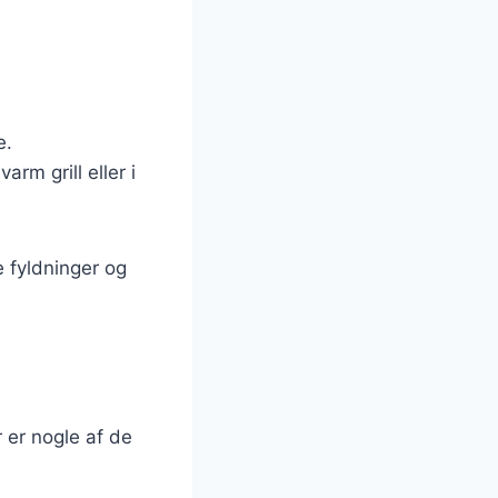
e.
rm grill eller i
e fyldninger og
r er nogle af de