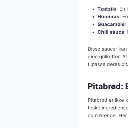
Tzatziki
: En 
Hummus
: E
Guacamole
:
Chili sauce
:
Disse saucer kan 
dine grillretter. 
tilpasse deres pi
Pitabrød: 
Pitabrød er ikke
friske ingrediens
og nærende. Her e