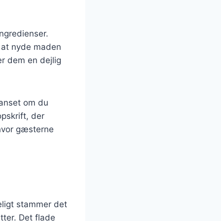
ingredienser.
t at nyde maden
er dem en dejlig
Uanset om du
pskrift, der
, hvor gæsterne
deligt stammer det
tter. Det flade