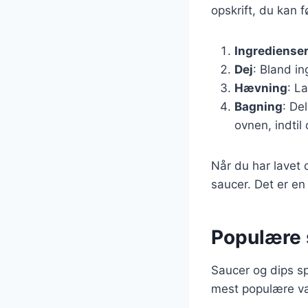
opskrift, du kan f
Ingrediense
Dej
: Bland in
Hævning
: L
Bagning
: De
ovnen, indtil
Når du har lavet 
saucer. Det er en 
Populære s
Saucer og dips spi
mest populære va