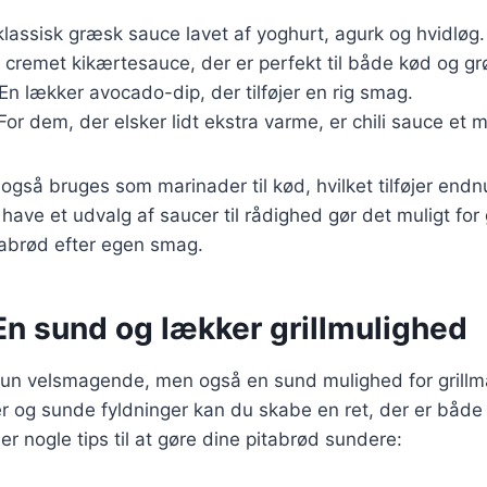
klassisk græsk sauce lavet af yoghurt, agurk og hvidløg.
n cremet kikærtesauce, der er perfekt til både kød og gr
 En lækker avocado-dip, der tilføjer en rig smag.
 For dem, der elsker lidt ekstra varme, er chili sauce et 
også bruges som marinader til kød, hvilket tilføjer endn
At have et udvalg af saucer til rådighed gør det muligt fo
tabrød efter egen smag.
En sund og lækker grillmulighed
 kun velsmagende, men også en sund mulighed for grill
er og sunde fyldninger kan du skabe en ret, der er både t
r nogle tips til at gøre dine pitabrød sundere: