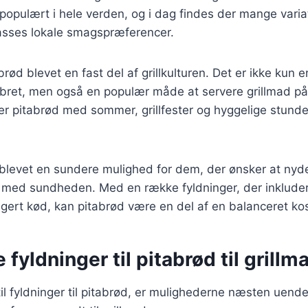
 populært i hele verden, og i dag findes der mange varia
passes lokale smagspræferencer.
rød blevet en fast del af grillkulturen. Det er ikke kun e
babret, men også en populær måde at servere grillmad p
r pitabrød med sommer, grillfester og hyggelige stunde
 blevet en sundere mulighed for dem, der ønsker at nyde
med sundheden. Med en række fyldninger, der inkludere
ert kød, kan pitabrød være en del af en balanceret kos
 fyldninger til pitabrød til grillm
l fyldninger til pitabrød, er mulighederne næsten uende