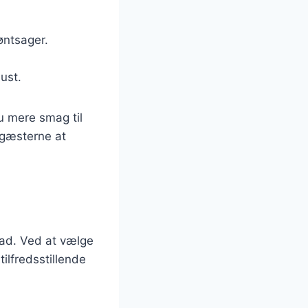
øntsager.
must.
u mere smag til
r gæsterne at
mad. Ved at vælge
ilfredsstillende