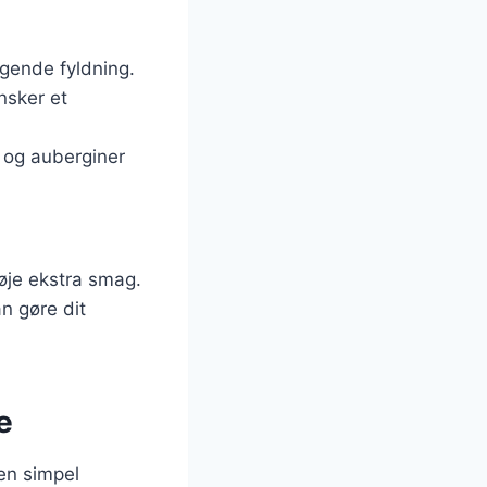
magende fyldning.
nsker et
r og auberginer
føje ekstra smag.
n gøre dit
e
 en simpel