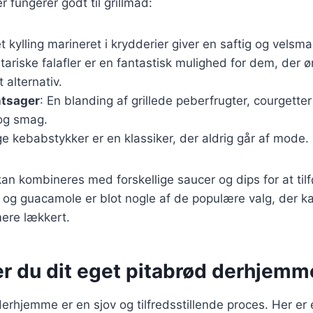
 fungerer godt til grillmad:
let kylling marineret i krydderier giver en saftig og vels
tariske falafler er en fantastisk mulighed for dem, der ø
 alternativ.
ntsager
: En blanding af grillede peberfrugter, courgette
 og smag.
ige kebabstykker er en klassiker, der aldrig går af mode.
kan kombineres med forskellige saucer og dips for at til
og guacamole er blot nogle af de populære valg, der ka
ere lækkert.
er du dit eget pitabrød derhjemm
derhjemme er en sjov og tilfredsstillende proces. Her er