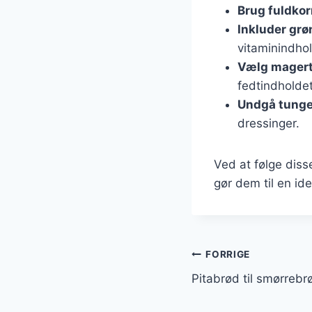
Brug fuldko
Inkluder grø
vitaminindhol
Vælg magert
fedtindholdet
Undgå tunge
dressinger.
Ved at følge diss
gør dem til en id
Indlægsnavi
FORRIGE
Pitabrød til smørrebr