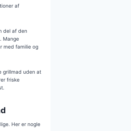
tioner af
n del af den
å. Mange
r med familie og
 grillmad uden at
r friske
t.
ad
lige. Her er nogle