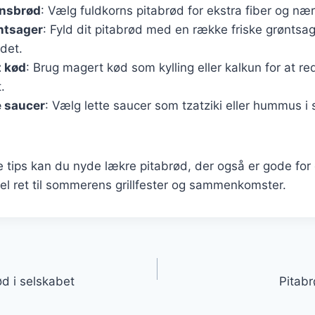
rnsbrød
: Vælg fuldkorns pitabrød for ekstra fiber og nær
ntsager
: Fyld dit pitabrød med en række friske grøntsag
det.
 kød
: Brug magert kød som kylling eller kalkun for at r
.
 saucer
: Vælg lette saucer som tzatziki eller hummus i 
e tips kan du nyde lækre pitabrød, der også er gode for 
eel ret til sommerens grillfester og sammenkomster.
gation
ød i selskabet
Pitabr