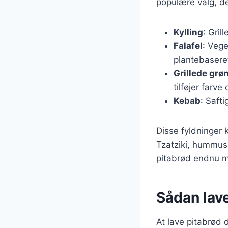
populære valg, der
Kylling
: Gril
Falafel
: Vege
plantebaseret
Grillede grø
tilføjer farve
Kebab
: Saft
Disse fyldninger 
Tzatziki, hummus 
pitabrød endnu m
Sådan lav
At lave pitabrød 