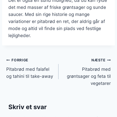
Det er også en sund mulighed, da du kan fylde
det med masser af friske grøntsager og sunde
saucer. Med sin rige historie og mange
variationer er pitabrød en ret, der aldrig går af
mode og altid vil finde sin plads ved festlige
lejligheder.
Indlægsnavigation
FORRIGE
NÆSTE
Pitabrød med falafel
Pitabrød med
og tahini til take-away
grøntsager og feta til
vegetarer
Skriv et svar