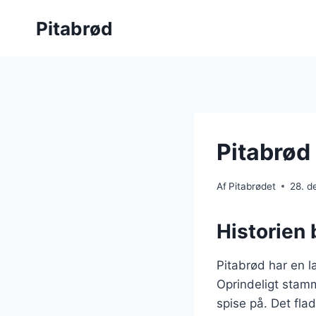
Fortsæt
Pitabrød
til
indhold
Pitabrød 
Af
Pitabrødet
28. 
Historien 
Pitabrød har en la
Oprindeligt stam
spise på. Det fla