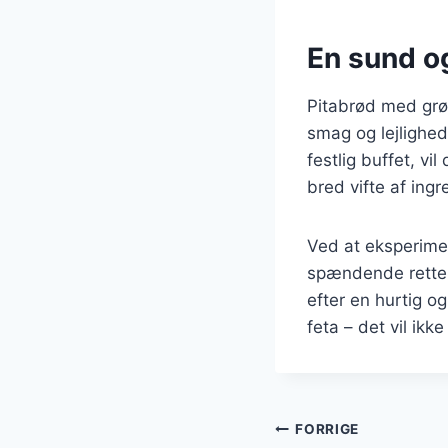
En sund og
Pitabrød med grøn
smag og lejlighed
festlig buffet, vi
bred vifte af ing
Ved at eksperimen
spændende retter
efter en hurtig o
feta – det vil ikke
Indlægsnavi
FORRIGE