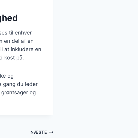
ighed
es til enhver
m en del af en
il at inkludere en
d kost på.
kke og
e gang du leder
d grøntsager og
NÆSTE