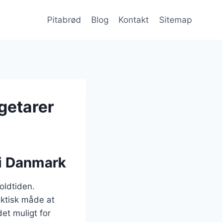
Pitabrød
Blog
Kontakt
Sitemap
egetarer
 i Danmark
 oldtiden.
aktisk måde at
et muligt for