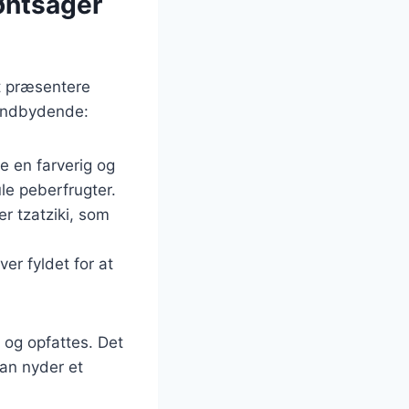
røntsager
t præsentere
e indbydende:
e en farverig og
le peberfrugter.
r tzatziki, som
ver fyldet for at
 og opfattes. Det
an nyder et