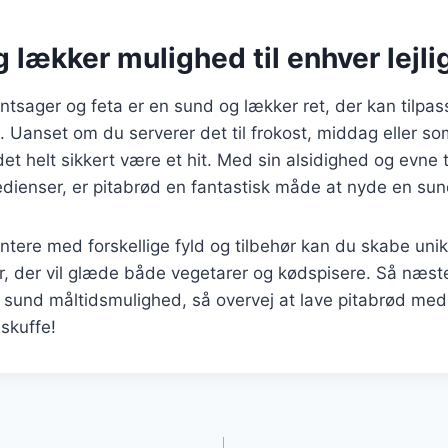
 lækker mulighed til enhver lejl
tsager og feta er en sund og lækker ret, der kan tilpass
. Uanset om du serverer det til frokost, middag eller so
l det helt sikkert være et hit. Med sin alsidighed og evne t
redienser, er pitabrød en fantastisk måde at nyde en sun
tere med forskellige fyld og tilbehør kan du skabe uni
, der vil glæde både vegetarer og kødspisere. Så næst
g sund måltidsmulighed, så overvej at lave pitabrød me
 skuffe!
gation