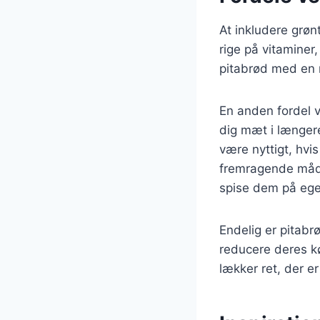
At inkludere grø
rige på vitaminer,
pitabrød med en r
En anden fordel v
dig mæt i længere
være nyttigt, hvi
fremragende måde 
spise dem på eg
Endelig er pitabr
reducere deres k
lækker ret, der e