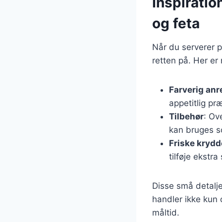
Inspiratio
og feta
Når du serverer 
retten på. Her er
Farverig anr
appetitlig pr
Tilbehør
: Ov
kan bruges s
Friske krydd
tilføje ekstr
Disse små detalje
handler ikke kun
måltid.