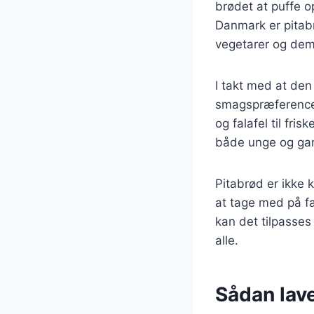
brødet at puffe o
Danmark er pitabr
vegetarer og dem,
I takt med at den
smagspræferencer.
og falafel til fri
både unge og gaml
Pitabrød er ikke 
at tage med på far
kan det tilpasses 
alle.
Sådan lav