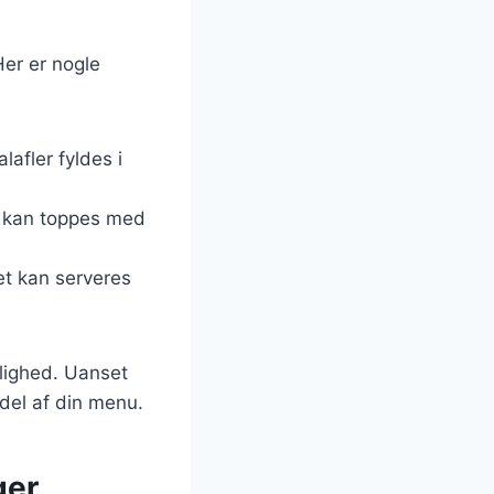
Her er nogle
lafler fyldes i
 kan toppes med
det kan serveres
jlighed. Uanset
 del af din menu.
ger