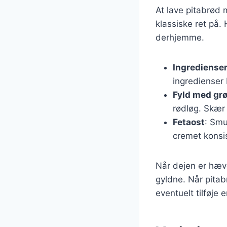
At lave pitabrød
klassiske ret på.
derhjemme.
Ingredienser 
ingredienser 
Fyld med gr
rødløg. Skær
Fetaost
: Smu
cremet konsi
Når dejen er hæve
gyldne. Når pita
eventuelt tilføje 