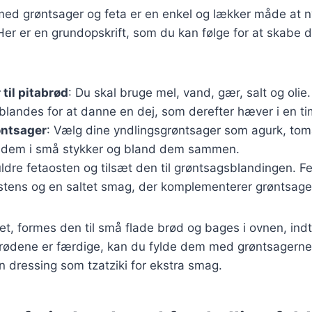
 med grøntsager og feta er en enkel og lækker måde at
 Her er en grundopskrift, som du kan følge for at skabe 
til pitabrød
: Du skal bruge mel, vand, gær, salt og olie
blandes for at danne en dej, som derefter hæver i en ti
øntsager
: Vælg dine yndlingsgrøntsager som agurk, tom
 dem i små stykker og bland dem sammen.
ldre fetaosten og tilsæt den til grøntsagsblandingen. Fet
stens og en saltet smag, der komplementerer grøntsage
t, formes den til små flade brød og bages i ovnen, indti
brødene er færdige, kan du fylde dem med grøntsagerne
en dressing som tzatziki for ekstra smag.