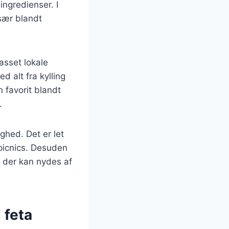
ngredienser. I
især blandt
asset lokale
d alt fra kylling
n favorit blandt
.
ghed. Det er let
r picnics. Desuden
t, der kan nydes af
 feta