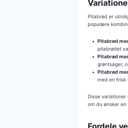
Variatione
Pitabrød er utroli
populære kombina
Pitabrød med
pitabrødet s
Pitabrød m
grøntsager, o
Pitabrød med
med en frisk s
Disse variationer 
om du ønsker en l
Fordele v