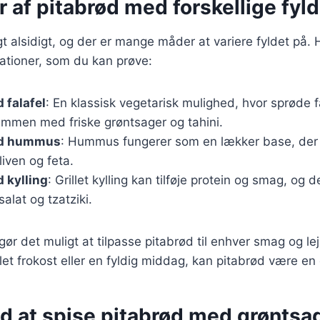
r af pitabrød med forskellige fyld
gt alsidigt, og der er mange måder at variere fyldet på. 
tioner, som du kan prøve:
 falafel
: En klassisk vegetarisk mulighed, hvor sprøde fa
ammen med friske grøntsager og tahini.
ed hummus
: Hummus fungerer som en lækker base, der
liven og feta.
 kylling
: Grillet kylling kan tilføje protein og smag, og 
alat og tzatziki.
gør det muligt at tilpasse pitabrød til enhver smag og le
et frokost eller en fyldig middag, kan pitabrød være en
ed at spise pitabrød med grøntsa