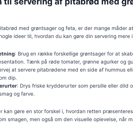
n til servering af pitabrød med g
pitabrød med grøntsager og feta, er der mange måder a
 nogle ideer til, hvordan du kan gøre din servering mer
etning
: Brug en række forskellige grøntsager for at skab
æsentation. Tænk på røde tomater, grønne agurker og gu
ervej at servere pitabrødene med en side af hummus elle
om dip.
erurter
: Drys friske krydderurter som persille eller dild o
a smag og farve.
r kan gøre en stor forskel i, hvordan retten præsenteres
 om smagen, men også om den visuelle oplevelse, når m