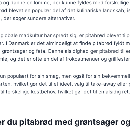
p og danne en lomme, der kunne fyldes med forskellige i
ød blevet en populær del af det kulinariske landskab, 
 der søger sundere alternativer.
 globale madkultur har spredt sig, er pitabrød blevet tilp
 I Danmark er det almindeligt at finde pitabrød fyldt me
ske grøntsager og feta. Denne alsidighed gør pitabrød til e
e, og det er ofte en del af frokostmenuer og grillfester
kun populært for sin smag, men også for sin bekvemmeli
ten, hvilket gør det til et ideelt valg til take-away elle
til forskellige kostbehov, hvilket gør det til en alsidig re
er du pitabrød med grøntsager og