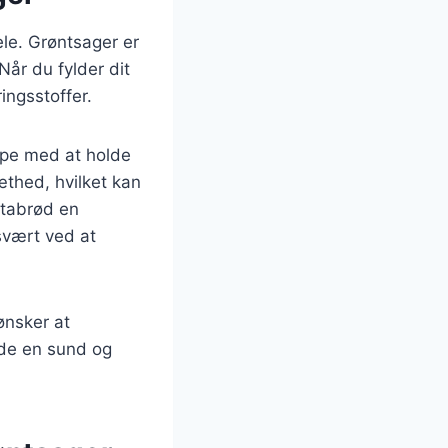
le. Grøntsager er
Når du fylder dit
ingsstoffer.
lpe med at holde
æthed, hvilket kan
pitabrød en
svært ved at
ønsker at
yde en sund og