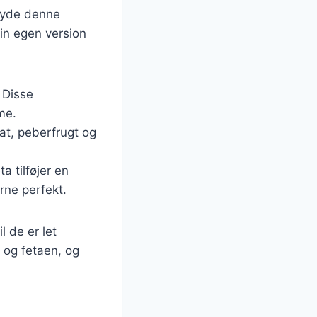
 nyde denne
din egen version
. Disse
me.
at, peberfrugt og
a tilføjer en
rne perfekt.
l de er let
 og fetaen, og