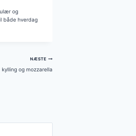
pulær og
il både hverdag
NÆSTE
kylling og mozzarella