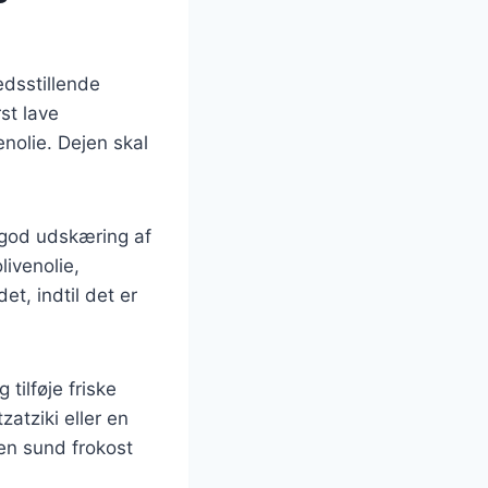
edsstillende
st lave
nolie. Dejen skal
 god udskæring af
livenolie,
et, indtil det er
tilføje friske
atziki eller en
en sund frokost