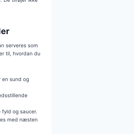
der
kan serveres som
er til, hvordan du
or en sund og
edsstillende
 fyld og saucer.
ldes med næsten