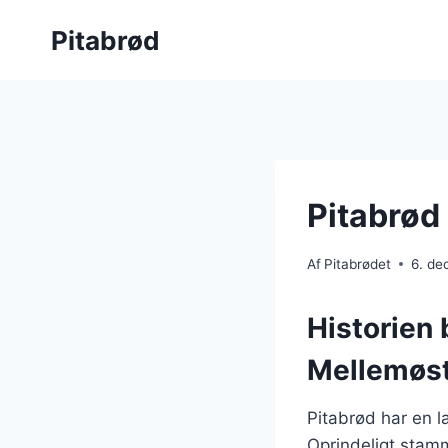
Fortsæt
Pitabrød
til
indhold
Pitabrød
Af
Pitabrødet
6. d
Historien 
Mellemøs
Pitabrød har en la
Oprindeligt stam