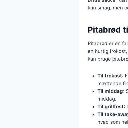
kun smag, men og
Pitabrød t
Pitabrød er en fa
en hurtig frokost,
kan bruge pitabr
Til frokost
: 
mættende fro
Til middag
: 
middag.
Til grillfest
:
Til take-awa
hvad som hel