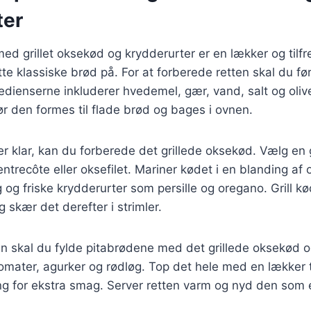
ter
med grillet oksekød og krydderurter er en lækker og tilfr
e klassiske brød på. For at forberede retten skal du før
edienserne inkluderer hvedemel, gær, vand, salt og olive
r den formes til flade brød og bages i ovnen.
r klar, kan du forberede det grillede oksekød. Vælg en
trecôte eller oksefilet. Mariner kødet i en blanding af o
g og friske krydderurter som persille og oregano. Grill kød
g skær det derefter i strimler.
en skal du fylde pitabrødene med det grillede oksekød og 
mater, agurker og rødløg. Top det hele med en lækker tz
ng for ekstra smag. Server retten varm og nyd den som 