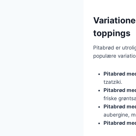
Variatione
toppings
Pitabrød er utroli
populære variatio
Pitabrød med
tzatziki.
Pitabrød med
friske grønts
Pitabrød me
aubergine, m
Pitabrød me