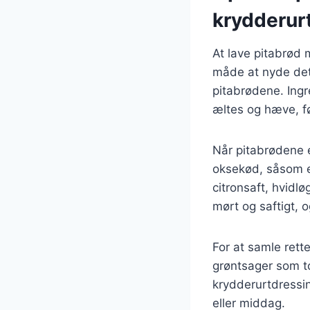
krydderur
At lave pitabrød 
måde at nyde dett
pitabrødene. Ingr
æltes og hæve, fø
Når pitabrødene e
oksekød, såsom en
citronsaft, hvidlø
mørt og saftigt, o
For at samle rett
grøntsager som to
krydderurtdressi
eller middag.