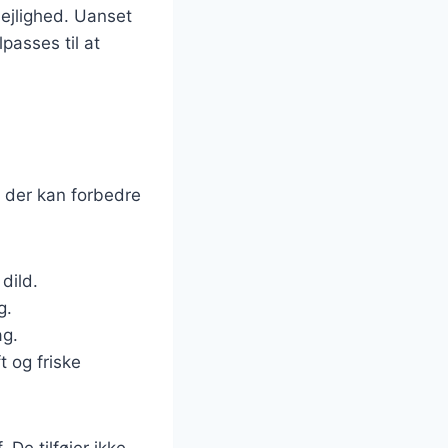
lejlighed. Uanset
passes til at
, der kan forbedre
dild.
g.
ag.
t og friske
 De tilføjer ikke