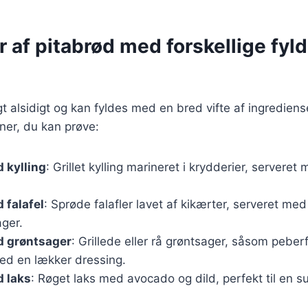
r af pitabrød med forskellige fyl
gt alsidigt og kan fyldes med en bred vifte af ingrediens
ner, du kan prøve:
 kylling
: Grillet kylling marineret i krydderier, serveret
 falafel
: Sprøde falafler lavet af kikærter, serveret m
ager.
d grøntsager
: Grillede eller rå grøntsager, såsom peber
ed en lækker dressing.
d laks
: Røget laks med avocado og dild, perfekt til en s