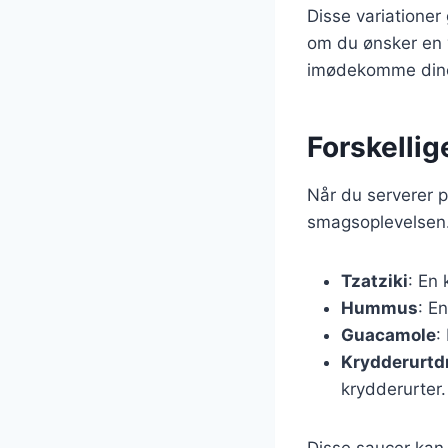
Disse variationer
om du ønsker en ve
imødekomme din
Forskellig
Når du serverer p
smagsoplevelsen.
Tzatziki
: En 
Hummus
: E
Guacamole
:
Krydderurtd
krydderurter.
Disse saucer kan 