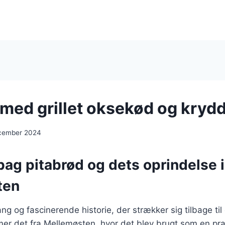
 med grillet oksekød og kryd
ecember 2024
bag pitabrød og dets oprindelse i
ten
ng og fascinerende historie, der strækker sig tilbage til
mer det fra Mellemøsten, hvor det blev brugt som en pr