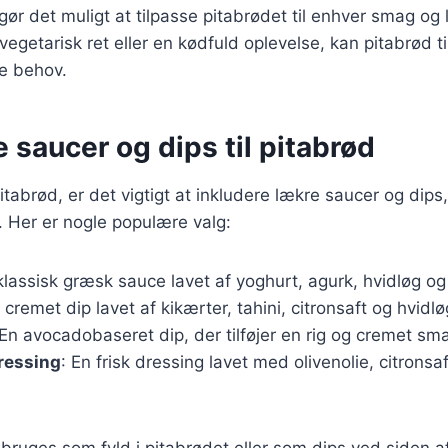
 gør det muligt at tilpasse pitabrødet til enhver smag og 
getarisk ret eller en kødfuld oplevelse, kan pitabrød til
e behov.
e saucer og dips til pitabrød
itabrød, er det vigtigt at inkludere lækre saucer og dips
 Her er nogle populære valg:
klassisk græsk sauce lavet af yoghurt, agurk, hvidløg og 
n cremet dip lavet af kikærter, tahini, citronsaft og hvidlø
 En avocadobaseret dip, der tilføjer en rig og cremet sm
ressing
: En frisk dressing lavet med olivenolie, citronsaf
bruges som fyld i pitabrødet eller som dips ved siden af.