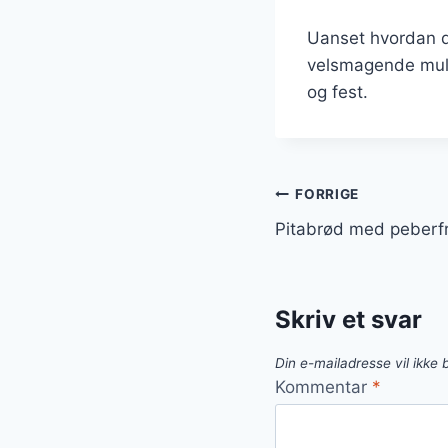
Uanset hvordan d
velsmagende mulig
og fest.
Indlægsnavi
FORRIGE
Pitabrød med peberfr
Skriv et svar
Din e-mailadresse vil ikke b
Kommentar
*