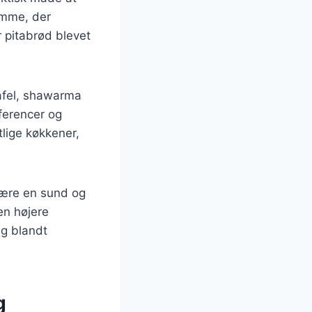
omme, der
r pitabrød blevet
lafel, shawarma
æferencer og
tlige køkkener,
 være en sund og
en højere
lg blandt
g