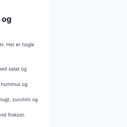
d og
er. Her er nogle
 med salat og
ed hummus og
frugt, zucchini og
und frokost.