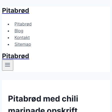
Pitabrød
Fortsæt
til
indhold
Pitabrød
Blog
Kontakt
Sitemap
Pitabrød
Pitabrød med chili
marinade opskrift