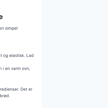
e
 en simpel
t og elastisk. Lad
m i en varm ovn,
redienser. Det er
 brød.