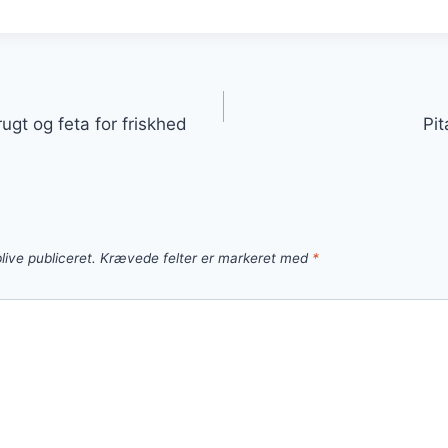
gation
gt og feta for friskhed
Pit
live publiceret.
Krævede felter er markeret med
*