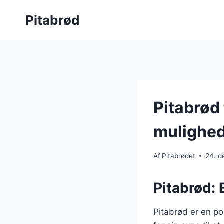
Fortsæt
Pitabrød
til
indhold
Pitabrød
mulighe
Af
Pitabrødet
24. 
Pitabrød: 
Pitabrød er en po