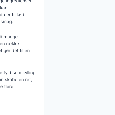
ge ingredienser.
 kan
u er til kød,
r smag.
 på mange
r en række
 gør det til en
 fyld som kylling
an skabe en ret,
e flere