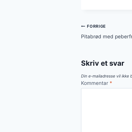
Indlægsnavi
FORRIGE
Pitabrød med peberfru
Skriv et svar
Din e-mailadresse vil ikke b
Kommentar
*