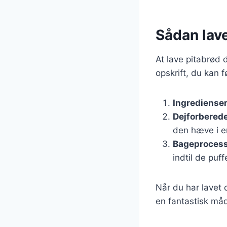
Sådan lav
At lave pitabrød 
opskrift, du kan f
Ingrediense
Dejforbered
den hæve i e
Bageproces
indtil de puff
Når du har lavet 
en fantastisk måd