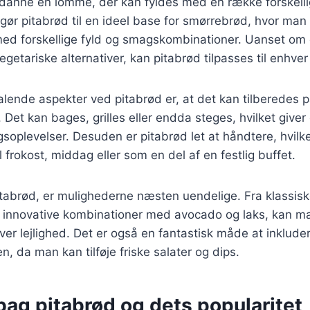
at danne en lomme, der kan fyldes med en række forskelli
ør pitabrød til en ideel base for smørrebrød, hvor man
ed forskellige fyld og smagskombinationer. Uanset om d
egetariske alternativer, kan pitabrød tilpasses til enhve
talende aspekter ved pitabrød er, at det kan tilberedes
. Det kan bages, grilles eller endda steges, hvilket give
soplevelser. Desuden er pitabrød let at håndtere, hvilket
il frokost, middag eller som en del af en festlig buffet.
tabrød, er mulighederne næsten uendelige. Fra klassiske
re innovative kombinationer med avocado og laks, kan m
ver lejlighed. Det er også en fantastisk måde at inkluder
n, da man kan tilføje friske salater og dips.
bag pitabrød og dets popularitet