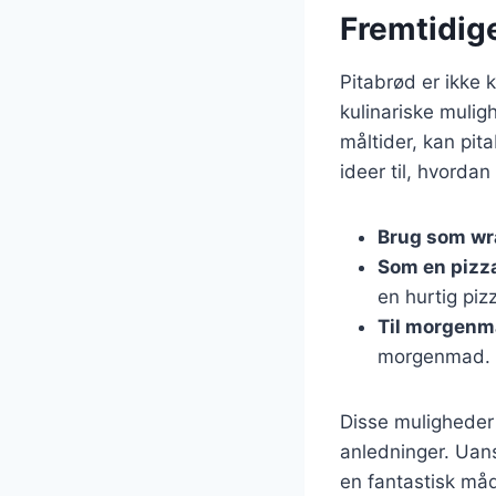
Fremtidige
Pitabrød er ikke k
kulinariske muli
måltider, kan pit
ideer til, hvorda
Brug som wr
Som en pizz
en hurtig piz
Til morgen
morgenmad.
Disse muligheder v
anledninger. Uans
en fantastisk måd