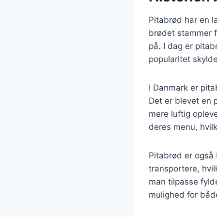
Pitabrød har en la
brødet stammer f
på. I dag er pita
popularitet skyld
I Danmark er pita
Det er blevet en p
mere luftig oplev
deres menu, hvilke
Pitabrød er også b
transportere, hvi
man tilpasse fyldet
mulighed for båd