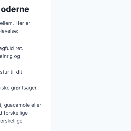
 moderne
ellem. Her er
levelse:
agfuld ret.
einrig og
ur til dit
iske grøntsager.
i, guacamole eller
d forskellige
orskellige