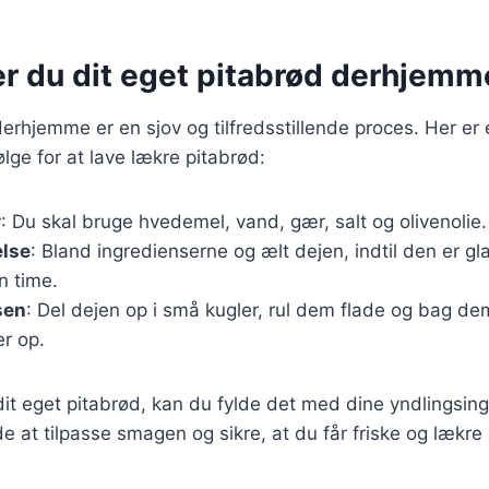
er du dit eget pitabrød derhjemm
derhjemme er en sjov og tilfredsstillende proces. Her er
ølge for at lave lækre pitabrød:
r
: Du skal bruge hvedemel, vand, gær, salt og olivenolie.
else
: Bland ingredienserne og ælt dejen, indtil den er gla
n time.
sen
: Del dejen op i små kugler, rul dem flade og bag de
er op.
dit eget pitabrød, kan du fylde det med dine yndlingsing
e at tilpasse smagen og sikre, at du får friske og lækre