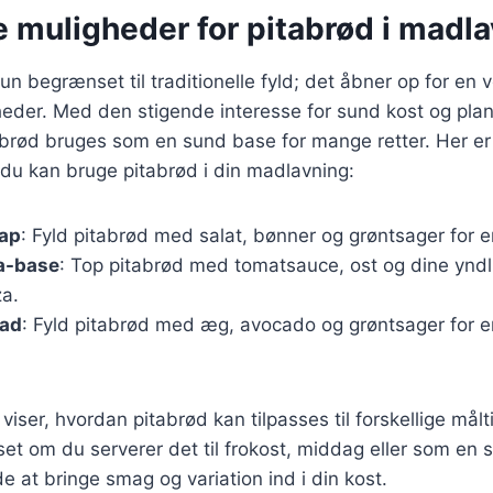
 muligheder for pitabrød i madl
un begrænset til traditionelle fyld; det åbner op for en 
gheder. Med den stigende interesse for sund kost og pl
abrød bruges som en sund base for mange retter. Her er
n du kan bruge pitabrød i din madlavning:
ap
: Fyld pitabrød med salat, bønner og grøntsager for 
a-base
: Top pitabrød med tomatsauce, ost og dine yndl
za.
mad
: Fyld pitabrød med æg, avocado og grøntsager for 
iser, hvordan pitabrød kan tilpasses til forskellige målt
et om du serverer det til frokost, middag eller som en s
e at bringe smag og variation ind i din kost.