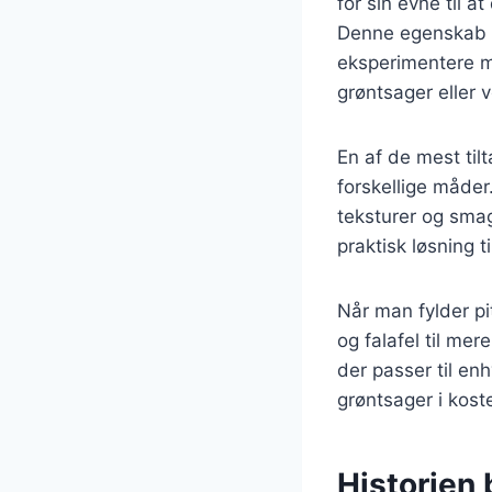
for sin evne til 
Denne egenskab g
eksperimentere m
grøntsager eller v
En af de mest til
forskellige måder
teksturer og smag
praktisk løsning t
Når man fylder pi
og falafel til me
der passer til enh
grøntsager i koste
Historien 