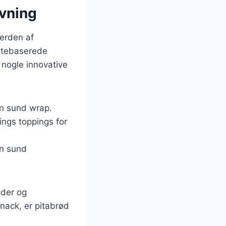
avning
verden af
antebaserede
 nogle innovative
en sund wrap.
ings toppings for
en sund
ider og
nack, er pitabrød