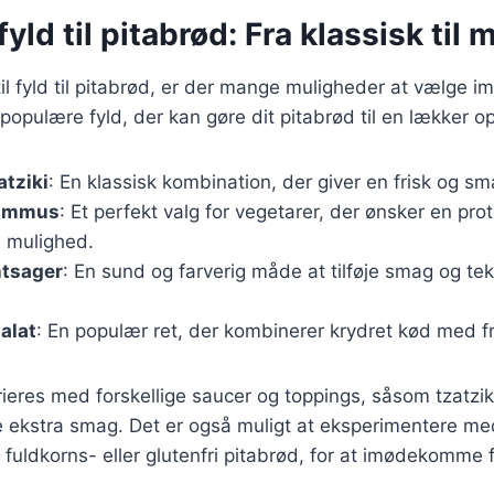
yld til pitabrød: Fra klassisk til
l fyld til pitabrød, er der mange muligheder at vælge im
populære fyld, der kan gøre dit pitabrød til en lækker op
atziki
: En klassisk kombination, der giver en frisk og sm
hummus
: Et perfekt valg for vegetarer, der ønsker en prot
 mulighed.
ntsager
: En sund og farverig måde at tilføje smag og tekst
alat
: En populær ret, der kombinerer krydret kød med fr
rieres med forskellige saucer og toppings, såsom tzatzik
føje ekstra smag. Det er også muligt at eksperimentere me
fuldkorns- eller glutenfri pitabrød, for at imødekomme f