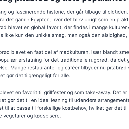
ng og fascinerende historie, der går tilbage til oldtiden
ra det gamle Egypten, hvor det blev brugt som en prakt
brød blevet en global favorit, der findes i mange kulturer
es ikke kun den unikke smag, men også den alsidighed, d
brød blevet en fast del af madkulturen, især blandt sm
opulær erstatning for det traditionelle rugbrød, da det g
else. Mange restauranter og caféer tilbyder nu pitabrød
t gør det tilgængeligt for alle.
levet en favorit til grillfester og som take-away. Det er 
lket gør det til en ideel løsning til udendørs arrangemen
 til at passe til forskellige kostbehov, hvilket gør det til
e vegetarer og kødspisere.