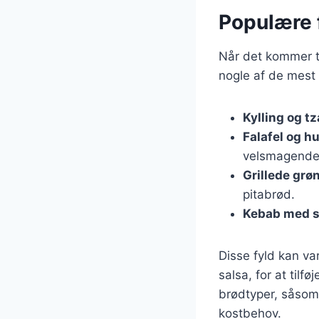
Populære f
Når det kommer ti
nogle af de mest 
Kylling og tz
Falafel og 
velsmagende
Grillede grø
pitabrød.
Kebab med s
Disse fyld kan va
salsa, for at til
brødtyper, såsom 
kostbehov.