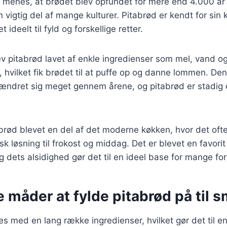
 menes, at brødet blev opfundet for mere end 4.000 år 
 vigtig del af mange kulturer. Pitabrød er kendt for sin 
ideelt til fyld og forskellige retter.
v pitabrød lavet af enkle ingredienser som mel, vand og
 hvilket fik brødet til at puffe op og danne lommen. De
 ændret sig meget gennem årene, og pitabrød er stadig
abrød blevet en del af det moderne køkken, hvor det of
sk løsning til frokost og middag. Det er blevet en favori
 dets alsidighed gør det til en ideel base for mange fors
e måder at fylde pitabrød på til 
es med en lang række ingredienser, hvilket gør det til e