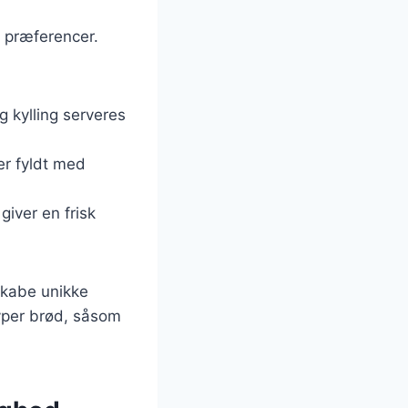
g præferencer.
g kylling serveres
er fyldt med
giver en frisk
 skabe unikke
typer brød, såsom