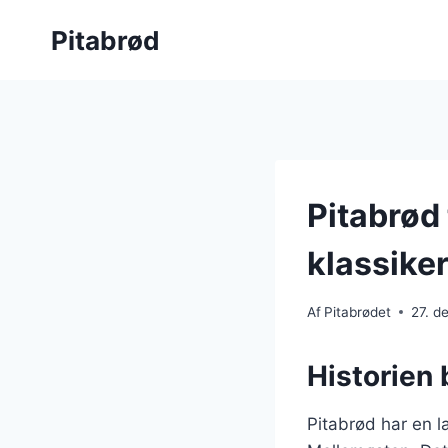
Fortsæt
Pitabrød
til
indhold
Pitabrød 
klassike
Af
Pitabrødet
27. d
Historien 
Pitabrød har en la