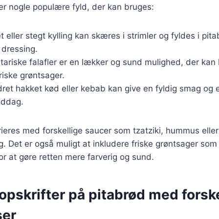
r nogle populære fyld, der kan bruges:
let eller stegt kylling kan skæres i strimler og fyldes i 
 dressing.
tariske falafler er en lækker og sund mulighed, der k
iske grøntsager.
dret hakket kød eller kebab kan give en fyldig smag og er
ddag.
rieres med forskellige saucer som tzatziki, hummus elle
ag. Det er også muligt at inkludere friske grøntsager som
or at gøre retten mere farverig og sund.
pskrifter på pitabrød med forske
ser