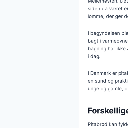
Mellemøsten. Det
siden da været en
lomme, der gør det 
I begyndelsen ble
bagt i varmeovne,
bagning har ikke
i dag.
I Danmark er pit
en sund og prakti
unge og gamle, og
Forskellig
Pitabrød kan fyld