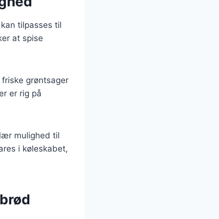
ighed
n tilpasses til
ker at spise
friske grøntsager
r er rig på
lær mulighed til
res i køleskabet,
ebrød