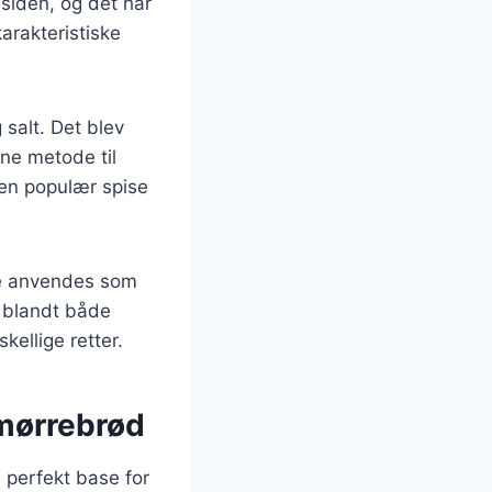
siden, og det har
karakteristiske
 salt. Det blev
nne metode til
 en populær spise
te anvendes som
t blandt både
kellige retter.
smørrebrød
n perfekt base for