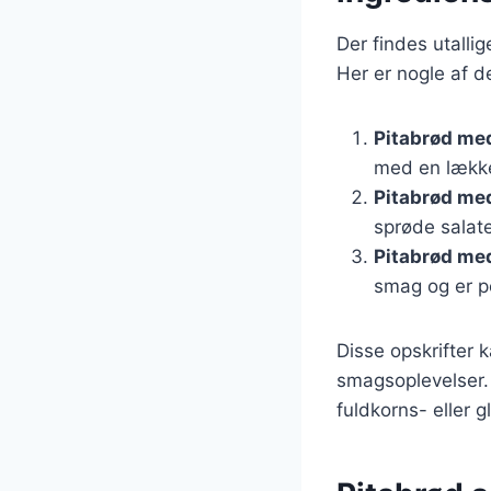
Der findes utalli
Her er nogle af d
Pitabrød med
med en lækker
Pitabrød med
sprøde salate
Pitabrød me
smag og er pe
Disse opskrifter 
smagsoplevelser.
fuldkorns- eller g