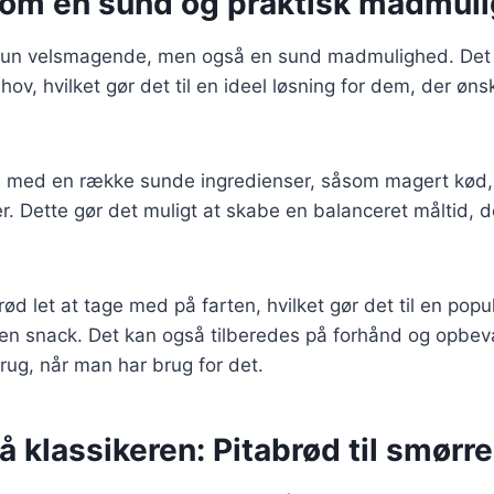
som en sund og praktisk madmul
 kun velsmagende, men også en sund madmulighed. Det ka
hov, hvilket gør det til en ideel løsning for dem, der øns
s med en række sunde ingredienser, såsom magert kød, 
. Dette gør det muligt at skabe en balanceret måltid, de
ød let at tage med på farten, hvilket gør det til en popu
 en snack. Det kan også tilberedes på forhånd og opbeva
 brug, når man har brug for det.
på klassikeren: Pitabrød til smørr