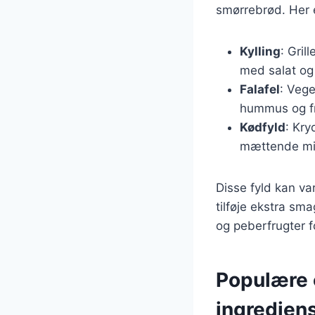
smørrebrød. Her e
Kylling
: Gril
med salat og
Falafel
: Vege
hummus og fr
Kødfyld
: Kry
mættende mi
Disse fyld kan va
tilføje ekstra sm
og peberfrugter f
Populære o
ingredien