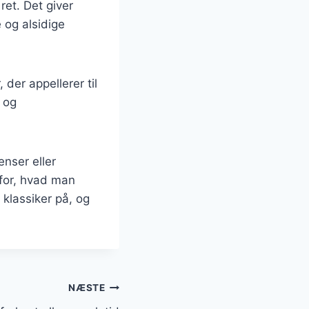
et. Det giver
 og alsidige
der appellerer til
 og
nser eller
for, hvad man
klassiker på, og
NÆSTE