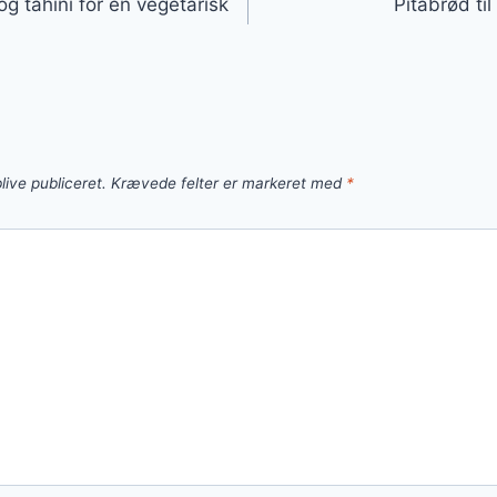
og tahini for en vegetarisk
Pitabrød til
live publiceret.
Krævede felter er markeret med
*