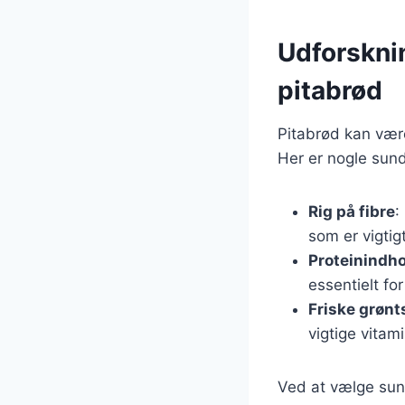
Udforskni
pitabrød
Pitabrød kan være
Her er nogle sund
Rig på fibre
:
som er vigtigt
Proteinindh
essentielt fo
Friske grønt
vigtige vitam
Ved at vælge sun