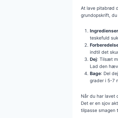
At lave pitabrød 
grundopskrift, du
Ingrediense
teskefuld suk
Forberedels
indtil det sk
Dej
: Tilsæt m
Lad den hæve
Bage
: Del d
grader i 5-7 
Når du har lavet 
Det er en sjov akt
tilpasse smagen t