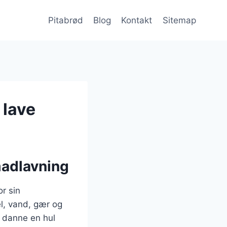
Pitabrød
Blog
Kontakt
Sitemap
 lave
madlavning
r sin
el, vand, gær og
g danne en hul