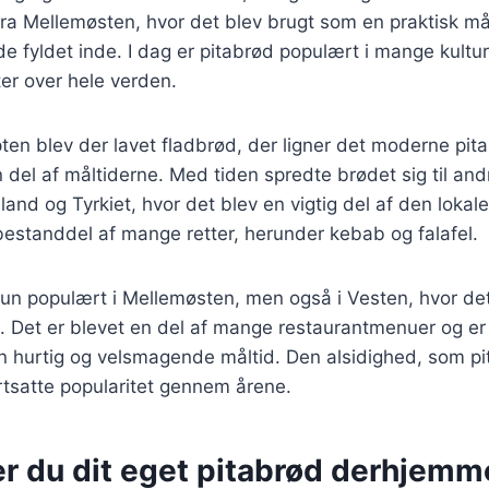
ra Mellemøsten, hvor det blev brugt som en praktisk må
e fyldet inde. I dag er pitabrød populært i mange kultur
ter over hele verden.
pten blev der lavet fladbrød, der ligner det moderne pit
 del af måltiderne. Med tiden spredte brødet sig til and
nd og Tyrkiet, hvor det blev en vigtig del af den lokale 
bestanddel af mange retter, herunder kebab og falafel.
kun populært i Mellemøsten, men også i Vesten, hvor det
. Det er blevet en del af mange restaurantmenuer og er 
 hurtig og velsmagende måltid. Den alsidighed, som pit
ortsatte popularitet gennem årene.
er du dit eget pitabrød derhjemm