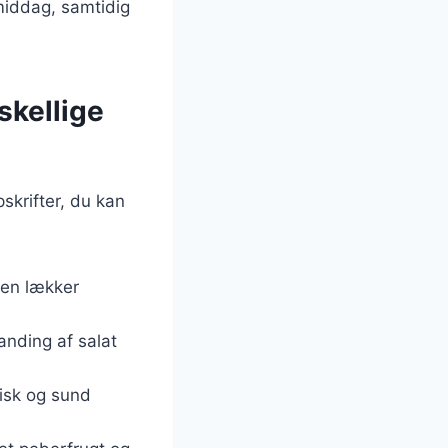
middag, samtidig
skellige
skrifter, du kan
g en lækker
anding af salat
risk og sund