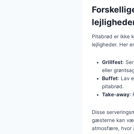
Forskellig
lejlighede
Pitabrød er ikke k
lejligheder. Her e
Grillfest
: Se
eller grøntsa
Buffet
: Lav 
pitabrød.
Take-away
:
Disse serveringsm
gæsterne kan væl
atmosfære, hvor 