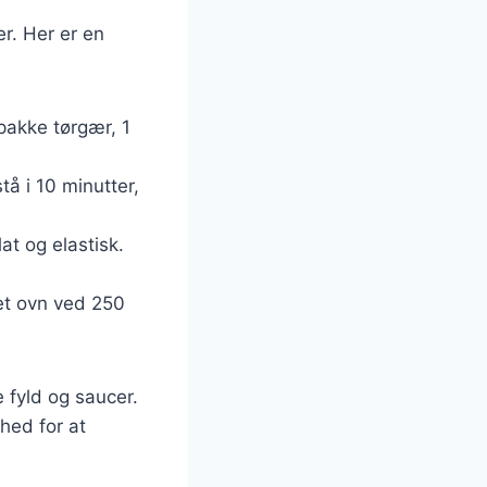
r. Her er en
pakke tørgær, 1
tå i 10 minutter,
at og elastisk.
met ovn ved 250
 fyld og saucer.
ghed for at