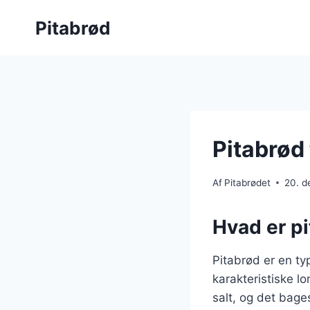
Fortsæt
Pitabrød
til
indhold
Pitabrød
Af
Pitabrødet
20. 
Hvad er p
Pitabrød er en ty
karakteristiske l
salt, og det bage