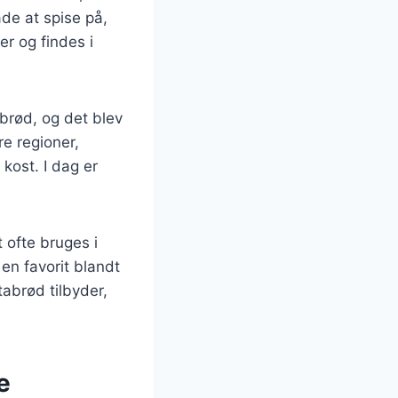
de at spise på,
er og findes i
abrød, og det blev
re regioner,
kost. I dag er
 ofte bruges i
en favorit blandt
abrød tilbyder,
e