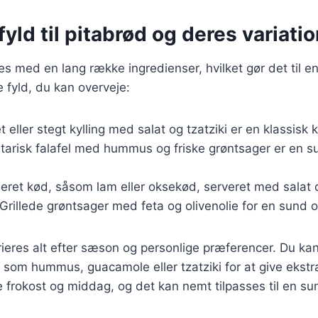
yld til pitabrød og deres variati
es med en lang række ingredienser, hvilket gør det til en 
 fyld, du kan overveje:
let eller stegt kylling med salat og tzatziki er en klassisk
tarisk falafel med hummus og friske grøntsager er en 
neret kød, såsom lam eller oksekød, serveret med salat 
 Grillede grøntsager med feta og olivenolie for en sund og
rieres alt efter sæson og personlige præferencer. Du kan 
r som hummus, guacamole eller tzatziki for at give ekst
e frokost og middag, og det kan nemt tilpasses til en sund