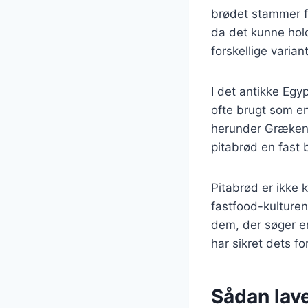
brødet stammer f
da det kunne hold
forskellige varian
I det antikke Egy
ofte brugt som en
herunder Grækenla
pitabrød en fast 
Pitabrød er ikke 
fastfood-kulturen
dem, der søger en
har sikret dets f
Sådan lav