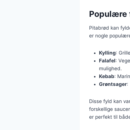
Populære f
Pitabrød kan fyld
er nogle populære
Kylling
: Gril
Falafel
: Vege
mulighed.
Kebab
: Mari
Grøntsager
:
Disse fyld kan va
forskellige sauce
er perfekt til båd