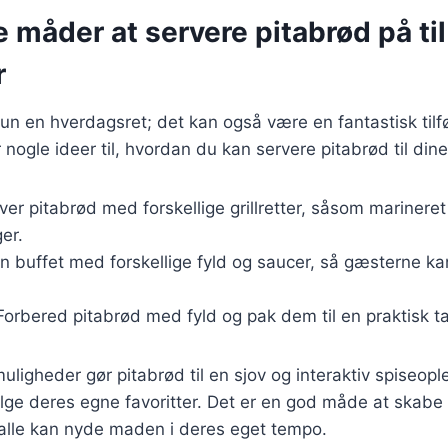
e måder at servere pitabrød på til
r
un en hverdagsret; det kan også være en fantastisk tilføje
r nogle ideer til, hvordan du kan servere pitabrød til din
rver pitabrød med forskellige grillretter, såsom marineret
ger.
en buffet med forskellige fyld og saucer, så gæsterne k
 Forbered pitabrød med fyld og pak dem til en praktisk 
uligheder gør pitabrød til en sjov og interaktiv spiseopl
ge deres egne favoritter. Det er en god måde at skabe 
alle kan nyde maden i deres eget tempo.