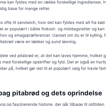
e kan fyldes med en række forskellige ingredienser, hv
sidig base for mange retter.
 ofte til sandwich, hvor det kan fyldes med alt fra kød 
et er populært i både frokost- og middagsretter og kan 
ehov og smagspræferencer. Uanset om du er til kylling, fa
pitabrød være en lækker og sund løsning.
rdele ved pitabrød er, at det kan laves hjemme, hvilket g
 med forskellige opskrifter og fyld. Det er også en hur
der på, hvilket gør det til et populært valg for travle fam
bag pitabrød og dets oprindelse
ng og fascinerende historie, der går tilbage til oldtiden