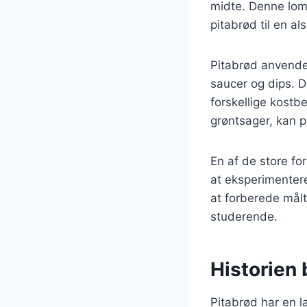
midte. Denne lomm
pitabrød til en al
Pitabrød anvendes
saucer og dips. D
forskellige kostb
grøntsager, kan 
En af de store fo
at eksperimentere
at forberede målti
studerende.
Historien 
Pitabrød har en la