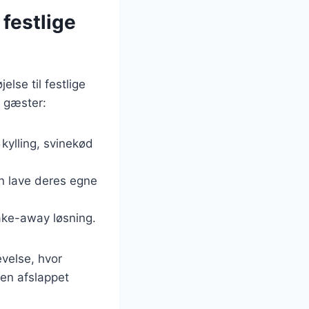
 festlige
lse til festlige
e gæster:
 kylling, svinekød
an lave deres egne
take-away løsning.
evelse, hvor
en afslappet