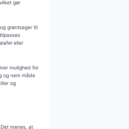
ilket gør
og grøntsager til
tilpasses
lafel eller
iver mulighed for
tig og nem måde
ilier og
. Det menes, at