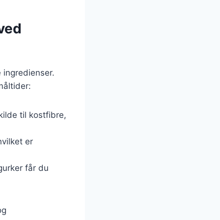
ved
 ingredienser.
åltider:
lde til kostfibre,
hvilket er
gurker får du
og