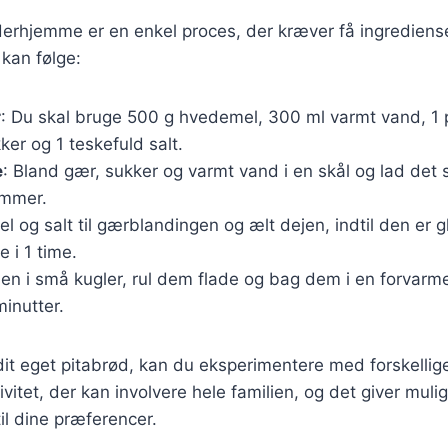
derhjemme er en enkel proces, der kræver få ingrediense
 kan følge:
r
: Du skal bruge 500 g hvedemel, 300 ml varmt vand, 1 
ker og 1 teskefuld salt.
e
: Bland gær, sukker og varmt vand i en skål og lad det s
ummer.
el og salt til gærblandingen og ælt dejen, indtil den er gl
 i 1 time.
ejen i små kugler, rul dem flade og bag dem i en forvar
minutter.
dit eget pitabrød, kan du eksperimentere med forskellige
ivitet, der kan involvere hele familien, og det giver muli
il dine præferencer.