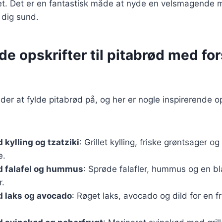
 ret. Det er en fantastisk måde at nyde en velsmagende 
 dig sund.
de opskrifter til pitabrød med for
åder at fylde pitabrød på, og her er nogle inspirerende op
 kylling og tzatziki
: Grillet kylling, friske grøntsager o
e.
d falafel og hummus
: Sprøde falafler, hummus og en bl
r.
d laks og avocado
: Røget laks, avocado og dild for en f