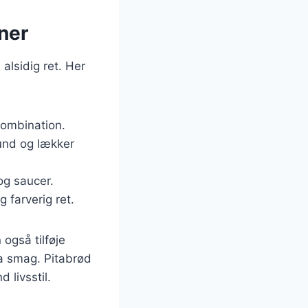
oner
alsidig ret. Her
 kombination.
sund og lækker
og saucer.
 farverig ret.
også tilføje
ra smag. Pitabrød
 livsstil.