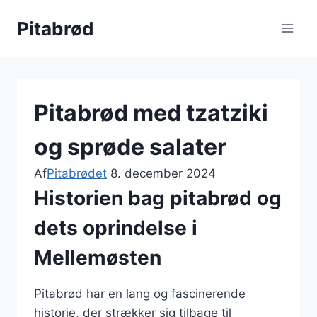
Fortsæt
Pitabrød
til
indhold
Pitabrød med tzatziki
og sprøde salater
Af
Pitabrødet
8. december 2024
Historien bag pitabrød og
dets oprindelse i
Mellemøsten
Pitabrød har en lang og fascinerende
historie, der strækker sig tilbage til