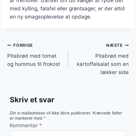
år fremover. Uanset om du vælger at fylde det
med kylling, falafel eller grøntsager, er der altid
en ny smagsoplevelse at opdage.
Indlægsnavigation
FORRIGE
NÆSTE
Pitabrød med tomat
Pitabrød med
og hummus til frokost
kartoffelsalat som en
lækker side
Skriv et svar
Din e-mailadresse vil ikke blive publiceret.
Krævede felter
er markeret med
*
Kommentar
*