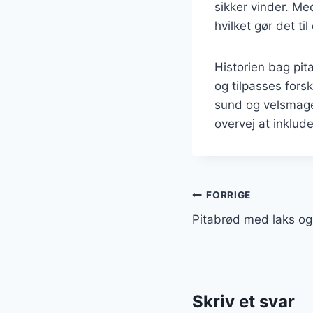
sikker vinder. Me
hvilket gør det til
Historien bag pit
og tilpasses fors
sund og velsmagen
overvej at inklude
Indlægsnavi
FORRIGE
Pitabrød med laks og 
Skriv et svar