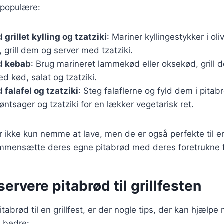
 populære:
grillet kylling og tzatziki
: Mariner kyllingestykker i oli
, grill dem og server med tzatziki.
d kebab
: Brug marineret lammekød eller oksekød, grill d
d kød, salat og tzatziki.
 falafel og tzatziki
: Steg falaflerne og fyld dem i pit
øntsager og tzatziki for en lækker vegetarisk ret.
r ikke kun nemme at lave, men de er også perfekte til en 
mensætte deres egne pitabrød med deres foretrukne f
 servere pitabrød til grillfesten
tabrød til en grillfest, er der nogle tips, der kan hjælpe
 bedre: