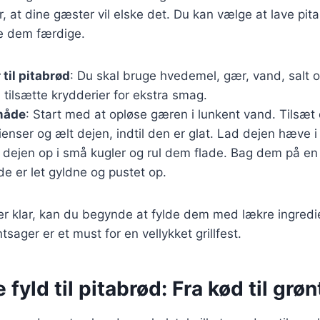
er, at dine gæster vil elske det. Du kan vælge at lave pi
e dem færdige.
til pitabrød
: Du skal bruge hvedemel, gær, vand, salt og
u tilsætte krydderier for ekstra smag.
måde
: Start med at opløse gæren i lunkent vand. Tilsæt
ienser og ælt dejen, indtil den er glat. Lad dejen hæve i
l dejen op i små kugler og rul dem flade. Bag dem på en va
 de er let gyldne og pustet op.
r klar, kan du begynde at fylde dem med lækre ingredie
tsager er et must for en vellykket grillfest.
 fyld til pitabrød: Fra kød til grø