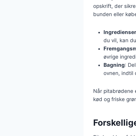
opskrift, der sikr
bunden eller køb
Ingredienser 
du vil, kan d
Fremgangs
øvrige ingred
Bagning
: De
ovnen, indtil
Når pitabrødene e
kød og friske grøn
Forskellige