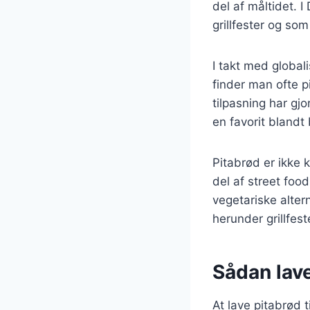
del af måltidet. 
grillfester og som
I takt med global
finder man ofte p
tilpasning har gj
en favorit bland
Pitabrød er ikke
del af street food
vegetariske altern
herunder grillfest
Sådan lave
At lave pitabrød t