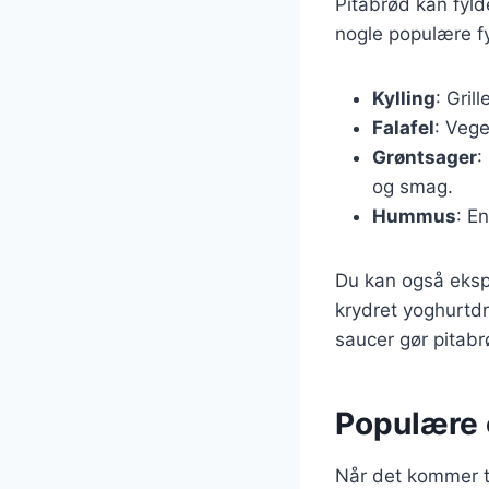
Pitabrød kan fyld
nogle populære fyl
Kylling
: Gril
Falafel
: Vege
Grøntsager
:
og smag.
Hummus
: E
Du kan også ekspe
krydret yoghurtdr
saucer gør pitabrød
Populære o
Når det kommer ti