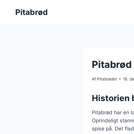
Fortsæt
Pitabrød
til
indhold
Pitabrød 
Af
Pitabrødet
18. d
Historien 
Pitabrød har en la
Oprindeligt stam
spise på. Det fla