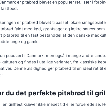
I Danmark er pitabrød blevet en populær ret, især i forb
 fastfood.
iseringen er pitabrød blevet tilpasset lokale smagspræf
itabrød fyldt med kød, grøntsager og lækre saucer som 
ort pitabrød til en fast bestanddel af den danske madkult
t både unge og gamle.
 kun populært i Danmark, men også i mange andre lande.
-kulturen og findes i utallige varianter, fra klassiske keba
ativer. Denne alsidighed gør pitabrød til en ideel ret til 
er.
r du det perfekte pitabrød til gri
il en grillfest kræver ikke meget tid eller forberedelse. 