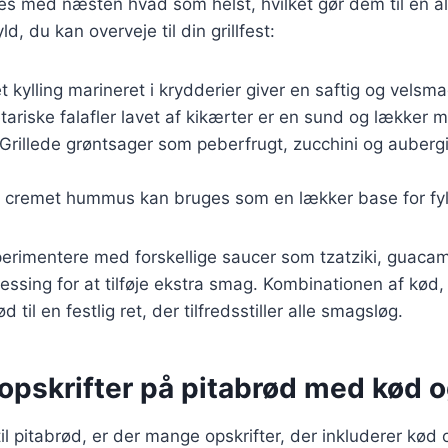
es med næsten hvad som helst, hvilket gør dem til en als
d, du kan overveje til din grillfest:
let kylling marineret i krydderier giver en saftig og vels
tariske falafler lavet af kikærter er en sund og lækker 
 Grillede grøntsager som peberfrugt, zucchini og aubergin
n cremet hummus kan bruges som en lækker base for fyl
rimentere med forskellige saucer som tzatziki, guacamo
essing for at tilføje ekstra smag. Kombinationen af kød
 til en festlig ret, der tilfredsstiller alle smagsløg.
pskrifter på pitabrød med kød og
l pitabrød, er der mange opskrifter, der inkluderer kød o