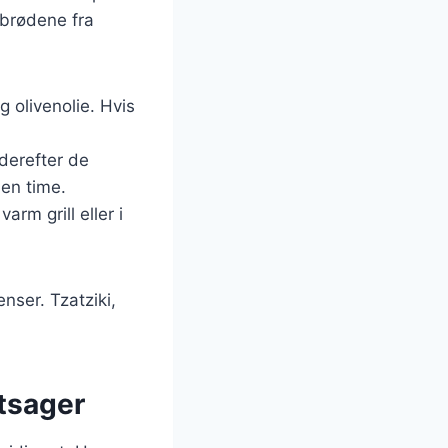
tabrødene fra
 olivenolie. Hvis
 derefter de
 en time.
rm grill eller i
nser. Tzatziki,
ntsager