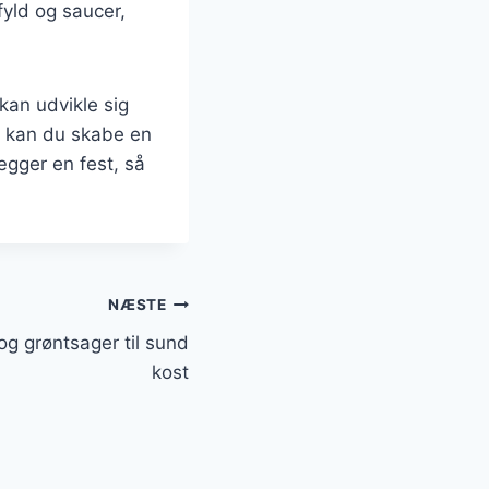
fyld og saucer,
kan udvikle sig
er kan du skabe en
ægger en fest, så
NÆSTE
og grøntsager til sund
kost