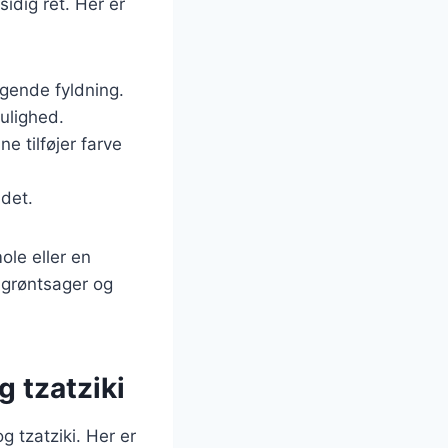
idig ret. Her er
magende fyldning.
mulighed.
e tilføjer farve
det.
le eller en
, grøntsager og
 tzatziki
g tzatziki. Her er