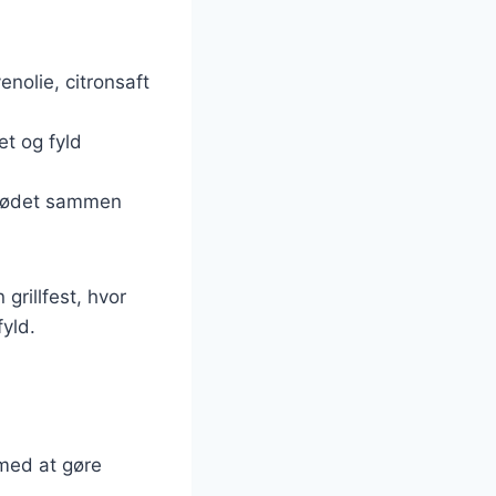
venolie, citronsaft
et og fyld
abrødet sammen
grillfest, hvor
yld.
 med at gøre