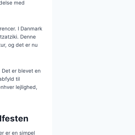
indelse med
erencer. I Danmark
tzatziki. Denne
ur, og det er nu
 Det er blevet en
bfyld til
enhver lejlighed,
llfesten
Her er en simpel