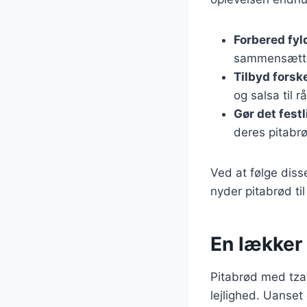
Forbered fyl
sammensætte
Tilbyd forsk
og salsa til r
Gør det festl
deres pitabr
Ved at følge diss
nyder pitabrød til 
En lækker 
Pitabrød med tzat
lejlighed. Uanset 