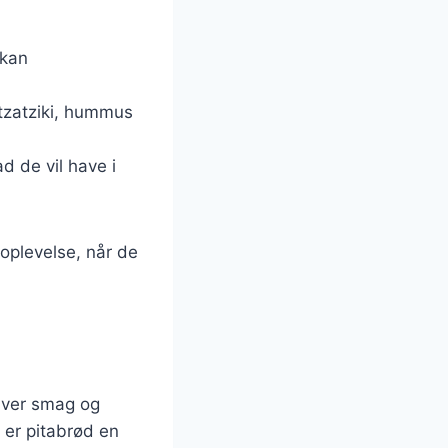
 kan
 tzatziki, hummus
d de vil have i
 oplevelse, når de
nhver smag og
, er pitabrød en