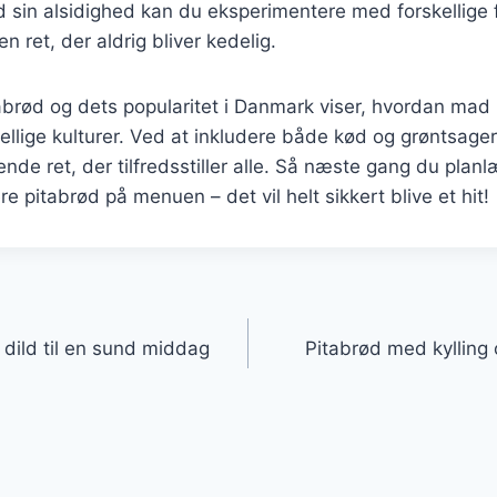
d sin alsidighed kan du eksperimentere med forskellige 
 en ret, der aldrig bliver kedelig.
abrød og dets popularitet i Danmark viser, hvordan mad 
kellige kulturer. Ved at inkludere både kød og grøntsag
de ret, der tilfredsstiller alle. Så næste gang du planl
re pitabrød på menuen – det vil helt sikkert blive et hit!
gation
dild til en sund middag
Pitabrød med kylling 