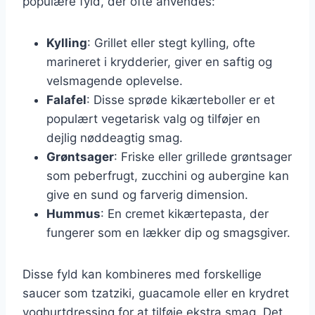
populære fyld, der ofte anvendes:
Kylling
: Grillet eller stegt kylling, ofte
marineret i krydderier, giver en saftig og
velsmagende oplevelse.
Falafel
: Disse sprøde kikærteboller er et
populært vegetarisk valg og tilføjer en
dejlig nøddeagtig smag.
Grøntsager
: Friske eller grillede grøntsager
som peberfrugt, zucchini og aubergine kan
give en sund og farverig dimension.
Hummus
: En cremet kikærtepasta, der
fungerer som en lækker dip og smagsgiver.
Disse fyld kan kombineres med forskellige
saucer som tzatziki, guacamole eller en krydret
yoghurtdressing for at tilføje ekstra smag. Det