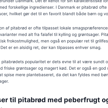
erunder Danmark. Det er kendt for sin karakteristiske l
e med forskellige ingredienser. I Danmark er pitabrød oft
cer, hvilket gør det til en favorit blandt både børn og v
n af pitabrød er ofte tilpasset lokale smagspræferencer,
arianter med alt fra falafel til kylling og grøntsager. Pi
tisk frokostmulighed, men også en populær ret til grillfes
t er en alsidig ret, der kan tilpasses enhver smag.
l pitabrødets popularitet er dets evne til at være sundt
d friske grøntsager og magert kød. Det er også en god 
at spise mere plantebaseret, da det kan fyldes med b
ager.
er til pitabrød med peberfrugt o