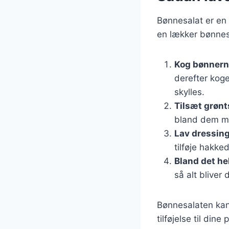
Bønnesalat er en 
en lækker bønnesa
Kog bønner
derefter koge
skylles.
Tilsæt grøn
bland dem m
Lav dressin
tilføje hakke
Bland det he
så alt bliver
Bønnesalaten kan 
tilføjelse til dine 