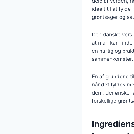
dele af verden, h
ideelt til at fyld
grøntsager og sau
Den danske versio
at man kan finde v
en hurtig og prak
sammenkomster. De
En af grundene ti
når det fyldes me
dem, der ønsker 
forskellige grønts
Ingrediens