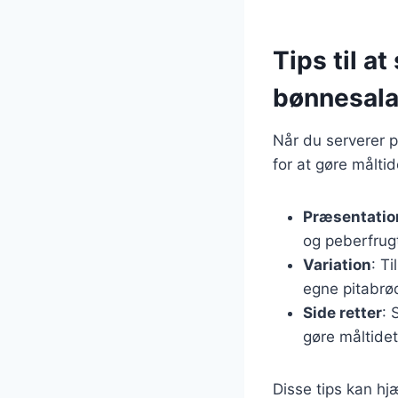
Tips til a
bønnesala
Når du serverer p
for at gøre målti
Præsentatio
og peberfrugt
Variation
: T
egne pitabrød
Side retter
: 
gøre måltidet
Disse tips kan hj