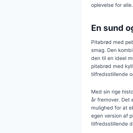
oplevelse for alle.
En sund og
Pitabrød med peb
smag. Den kombine
den til en ideel 
pitabrød med kylli
tilfredsstillende
Med sin rige hist
år fremover. Det 
mulighed for at e
egen version af p
tilfredsstillende