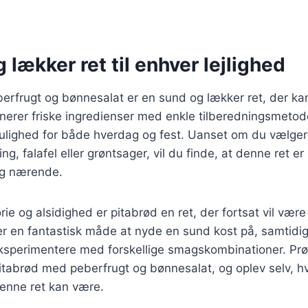
 lækker ret til enhver lejlighed
erfrugt og bønnesalat er en sund og lækker ret, der kan
rer friske ingredienser med enkle tilberedningsmetoder
mulighed for både hverdag og fest. Uanset om du vælger 
ng, falafel eller grøntsager, vil du finde, at denne ret e
 og nærende.
orie og alsidighed er pitabrød en ret, der fortsat vil væ
er en fantastisk måde at nyde en sund kost på, samtidi
ksperimentere med forskellige smagskombinationer. Prøv
itabrød med peberfrugt og bønnesalat, og oplev selv, h
 denne ret kan være.