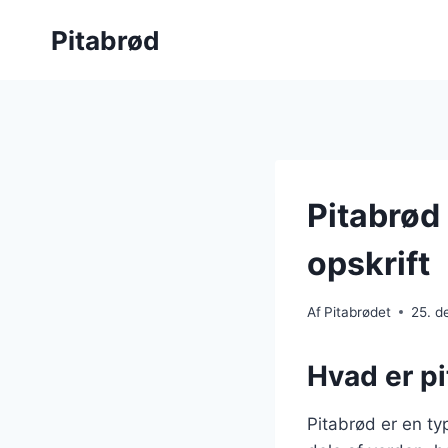
Fortsæt
Pitabrød
til
indhold
Pitabrød
opskrift
Af
Pitabrødet
25. 
Hvad er pi
Pitabrød er en t