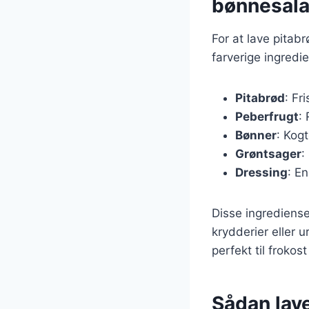
bønnesala
For at lave pitab
farverige ingredie
Pitabrød
: Fr
Peberfrugt
: 
Bønner
: Kog
Grøntsager
:
Dressing
: En
Disse ingrediense
krydderier eller u
perfekt til frokos
Sådan lave