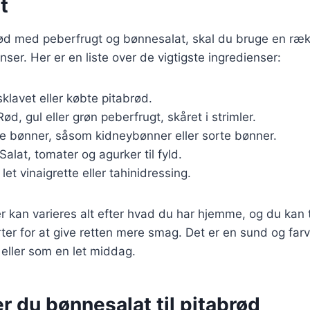
t
rød med peberfrugt og bønnesalat, skal du bruge en ræk
nser. Her er en liste over de vigtigste ingredienser:
isklavet eller købte pitabrød.
Rød, gul eller grøn peberfrugt, skåret i strimler.
te bønner, såsom kidneybønner eller sorte bønner.
 Salat, tomater og agurker til fyld.
 let vinaigrette eller tahinidressing.
r kan varieres alt efter hvad du har hjemme, og du kan t
rter for at give retten mere smag. Det er en sund og farve
t eller som en let middag.
r du bønnesalat til pitabrød