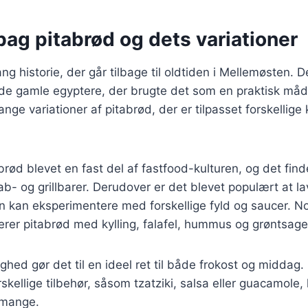
bag pitabrød og dets variationer
ng historie, der går tilbage til oldtiden i Mellemøsten. 
de gamle egyptere, der brugte det som en praktisk måde
ge variationer af pitabrød, der er tilpasset forskellige 
brød blevet en fast del af fastfood-kulturen, og det find
b- og grillbarer. Derudover er det blevet populært at l
 kan eksperimentere med forskellige fyld og saucer. N
derer pitabrød med kylling, falafel, hummus og grøntsage
ighed gør det til en ideel ret til både frokost og middag
ellige tilbehør, såsom tzatziki, salsa eller guacamole, h
 mange.