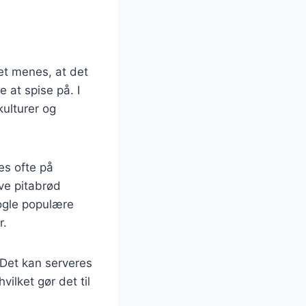
Det menes, at det
 at spise på. I
kulturer og
es ofte på
ave pitabrød
ogle populære
r.
. Det kan serveres
vilket gør det til