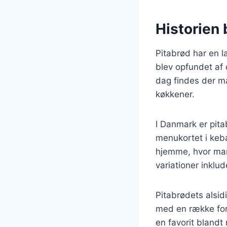
Historien 
Pitabrød har en la
blev opfundet af 
dag findes der man
køkkener.
I Danmark er pita
menukortet i keba
hjemme, hvor man
variationer inklu
Pitabrødets alsid
med en række forsk
en favorit blandt