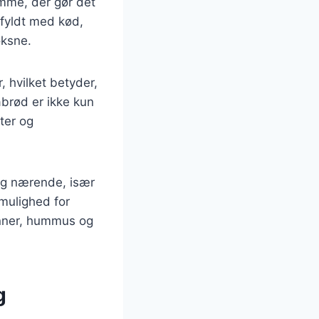
omme, der gør det
e fyldt med kød,
oksne.
 hvilket betyder,
tabrød er ikke kun
ter og
 og nærende, især
mulighed for
ønner, hummus og
g