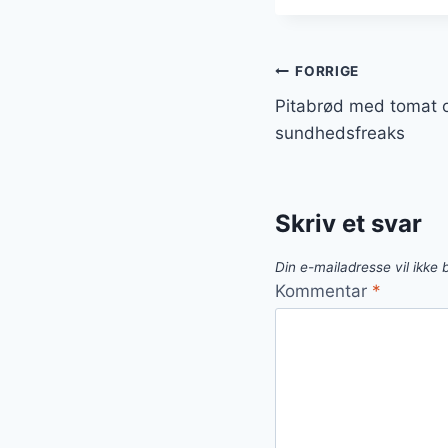
Indlægsnavi
FORRIGE
Pitabrød med tomat o
sundhedsfreaks
Skriv et svar
Din e-mailadresse vil ikke b
Kommentar
*