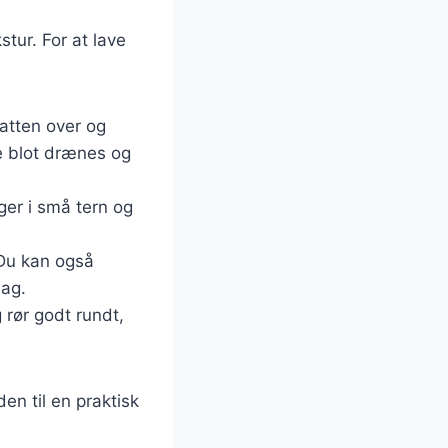
stur. For at lave
atten over og
de blot drænes og
ger i små tern og
. Du kan også
mag.
rør godt rundt,
en til en praktisk