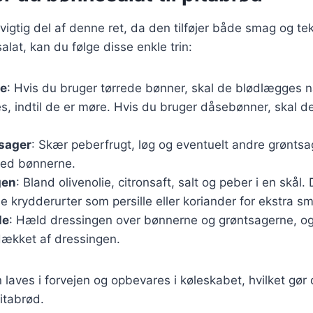
vigtig del af denne ret, da den tilføjer både smag og tek
lat, kan du følge disse enkle trin:
ne
: Hvis du bruger tørrede bønner, skal de blødlægges n
s, indtil de er møre. Hvis du bruger dåsebønner, skal 
tsager
: Skær peberfrugt, løg og eventuelt andre grøntsa
ed bønnerne.
gen
: Bland olivenolie, citronsaft, salt og peber i en skål
de krydderurter som persille eller koriander for ekstra s
le
: Hæld dressingen over bønnerne og grøntsagerne, og 
 dækket af dressingen.
laves i forvejen og opbevares i køleskabet, hvilket gør d
pitabrød.