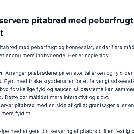
t servere pitabrød med peberfrugt
t
itabrød med peberfrugt og bønnesalat, er der flere måd
det endnu mere indbydende. Her er nogle tips:
n
: Arranger pitabrødene på en stor tallerken og fyld d
. Pynt med friske krydderurter for et farverigt udseend
ilbyd forskellige fyld og saucer, så gæsterne kan samm
. Dette gør måltidet mere interaktivt og sjovt.
Server pitabrød med en side af grillet grøntsager eller en 
 mere fyldigt.
ælpe med at gøre din servering af pitabrød til en festli