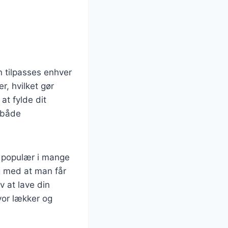
 tilpasses enhver
, hvilket gør
at fylde dit
r både
re populær i mange
g med at man får
 at lave din
vor lækker og