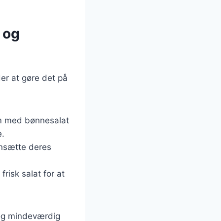
 og
er at gøre det på
em med bønnesalat
e.
ensætte deres
frisk salat for at
g og mindeværdig