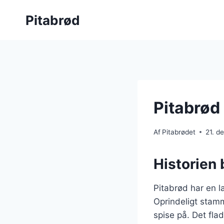
Fortsæt
Pitabrød
til
indhold
Pitabrød 
Af
Pitabrødet
21. d
Historien 
Pitabrød har en la
Oprindeligt stam
spise på. Det fla