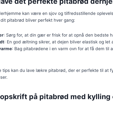
t lave det perfekte pitabrød derh
derhjemme kan være en sjov og tilfredsstillende oplevels
at dit pitabrød bliver perfekt hver gang:
ær
: Sørg for, at din gær er frisk for at opnå den bedste 
dt
: En god æltning sikrer, at dejen bliver elastisk og let 
 varme
: Bag pitabrødene i en varm ovn for at få dem til 
e tips kan du lave lækre pitabrød, der er perfekte til at 
ser.
opskrift på pitabrød med kylling