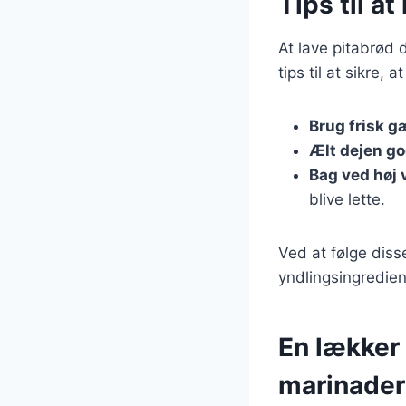
Tips til a
At lave pitabrød 
tips til at sikre, 
Brug frisk g
Ælt dejen go
Bag ved høj
blive lette.
Ved at følge diss
yndlingsingredien
En lækker 
marinader