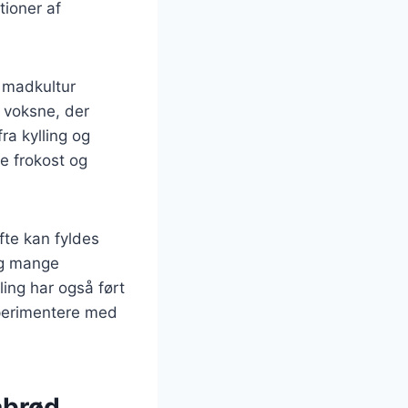
tioner af
e madkultur
 voksne, der
ra kylling og
åde frokost og
fte kan fyldes
og mange
ing har også ført
ksperimentere med
tabrød