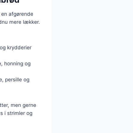
er en afgørende
endnu mere lækker.
 og krydderier
e, honning og
e, persille og
utter, men gerne
 i strimler og