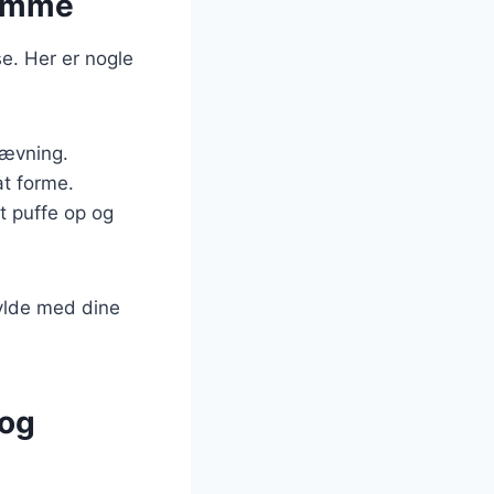
jemme
e. Her er nogle
hævning.
at forme.
at puffe op og
fylde med dine
 og