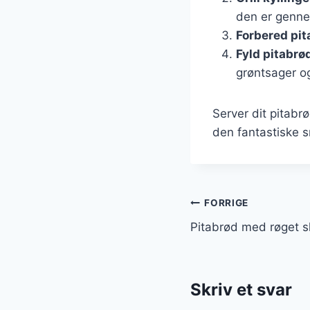
den er genne
Forbered pit
Fyld pitabrø
grøntsager o
Server dit pitabr
den fantastiske 
Indlægsnavi
FORRIGE
Pitabrød med røget s
Skriv et svar