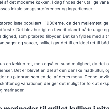
l af det moderne køkken. I dag findes der utallige varia
passes lokale smagspræferencer og ingredienser.
itabrød især populært i 1980’erne, da den mellemøstlig
dfæste. Det blev hurtigt en favorit blandt både unge og
idighed, som pitabrød tilbyder. Det kan fyldes med alt f
grøntsager og saucer, hvilket gør det til en ideel ret til b
kun en lækker ret, men også en sund mulighed, da det o
ienser. Det er blevet en del af den danske madkultur, 
yder nu pitabrød som en del af deres menu. Denne udvikl
opskrifter og variationer, der gør det muligt for folk at e
og marinader.
 marinader til grillet kylling i pi