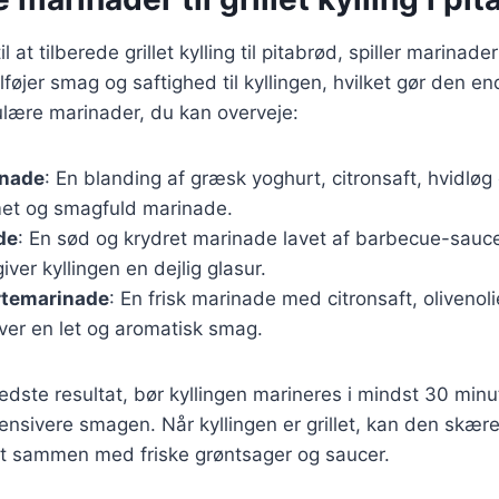
 at tilberede grillet kylling til pitabrød, spiller marinad
ilføjer smag og saftighed til kyllingen, hvilket gør den 
ulære marinader, du kan overveje:
inade
: En blanding af græsk yoghurt, citronsaft, hvidløg
met og smagfuld marinade.
de
: En sød og krydret marinade lavet af barbecue-sauc
iver kyllingen en dejlig glasur.
rtemarinade
: En frisk marinade med citronsaft, olivenoli
iver en let og aromatisk smag.
edste resultat, bør kyllingen marineres i mindst 30 min
tensivere smagen. Når kyllingen er grillet, kan den skæres
det sammen med friske grøntsager og saucer.