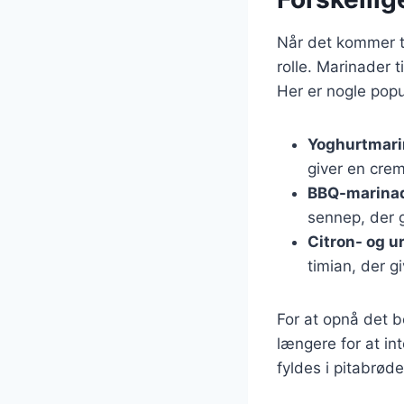
Når det kommer til
rolle. Marinader t
Her er nogle pop
Yoghurtmar
giver en cre
BBQ-marina
sennep, der g
Citron- og u
timian, der g
For at opnå det b
længere for at in
fyldes i pitabrø