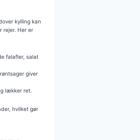
dover kylling kan
 rejer. Her er
 falafler, salat
røntsager giver
og lækker ret.
der, hvilket gør