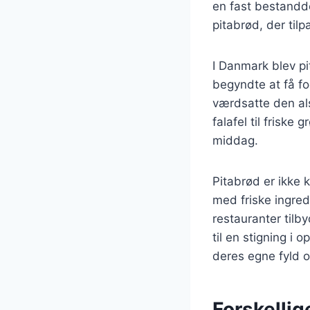
en fast bestandde
pitabrød, der til
I Danmark blev p
begyndte at få fo
værdsatte den als
falafel til friske 
middag.
Pitabrød er ikke 
med friske ingred
restauranter tilb
til en stigning i 
deres egne fyld 
Forskellige