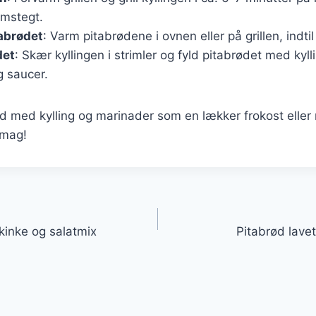
mstegt.
abrødet
: Varm pitabrødene i ovnen eller på grillen, indtil
det
: Skær kyllingen i strimler og fyld pitabrødet med kylli
g saucer.
ød med kylling og marinader som en lækker frokost elle
smag!
gation
kinke og salatmix
Pitabrød lave