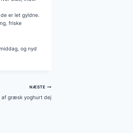
 de er let gyldne.
ng, friske
r middag, og nyd
NÆSTE
t af græsk yoghurt dej