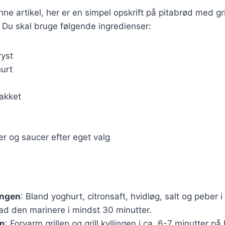
nne artikel, her er en simpel opskrift på pitabrød med gri
 Du skal bruge følgende ingredienser:
ryst
hurt
hakket
er og saucer efter eget valg
ingen
: Bland yoghurt, citronsaft, hvidløg, salt og peber i
lad den marinere i mindst 30 minutter.
en
: Forvarm grillen og grill kyllingen i ca. 6-7 minutter på 