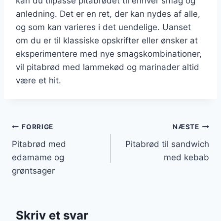
kan du tilpasse pitabrødet til enhver smag og
anledning. Det er en ret, der kan nydes af alle,
og som kan varieres i det uendelige. Uanset
om du er til klassiske opskrifter eller ønsker at
eksperimentere med nye smagskombinationer,
vil pitabrød med lammekød og marinader altid
være et hit.
Indlægsnavigation
FORRIGE
NÆSTE
Pitabrød med
Pitabrød til sandwich
edamame og
med kebab
grøntsager
Skriv et svar