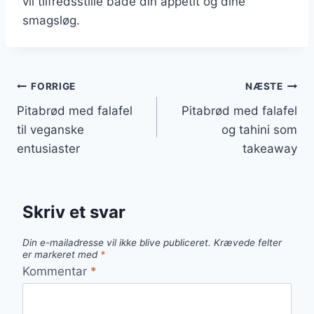
vil tilfredsstille både din appetit og dine
smagsløg.
Indlægsnavigation
FORRIGE
NÆSTE
Pitabrød med falafel
Pitabrød med falafel
til veganske
og tahini som
entusiaster
takeaway
Skriv et svar
Din e-mailadresse vil ikke blive publiceret.
Krævede felter
er markeret med
*
Kommentar
*