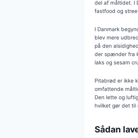
del af måltidet. 
fastfood og stree
I Danmark begynd
blev mere udbredt
på den alsidighed,
der spænder fra k
laks og sesam cr
Pitabrød er ikke
omfattende måltide
Den lette og lufti
hvilket gør det t
Sådan lav