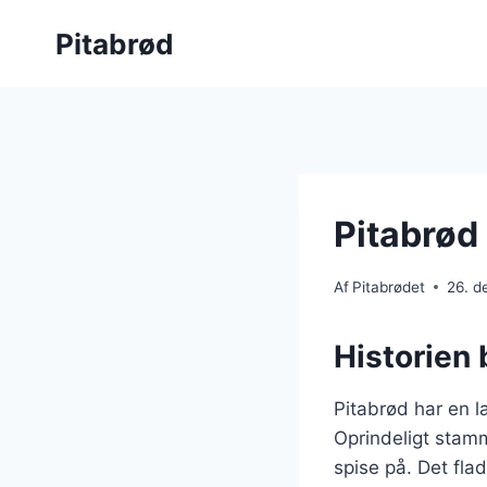
Fortsæt
Pitabrød
til
indhold
Pitabrød
Af
Pitabrødet
26. 
Historien 
Pitabrød har en la
Oprindeligt stam
spise på. Det fla