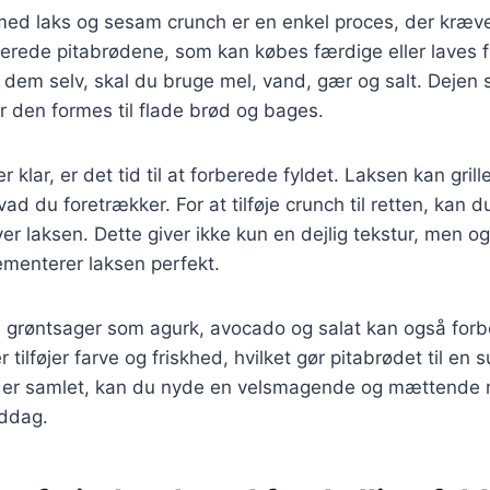
med laks og sesam crunch er en enkel proces, der kræve
berede pitabrødene, som kan købes færdige eller laves 
 dem selv, skal du bruge mel, vand, gær og salt. Dejen 
r den formes til flade brød og bages.
 klar, er det tid til at forberede fyldet. Laksen kan grill
vad du foretrækker. For at tilføje crunch til retten, kan 
r laksen. Dette giver ikke kun en dejlig tekstur, men 
menterer laksen perfekt.
ske grøntsager som agurk, avocado og salat kan også forb
 tilføjer farve og friskhed, hvilket gør pitabrødet til en
t er samlet, kan du nyde en velsmagende og mættende re
iddag.