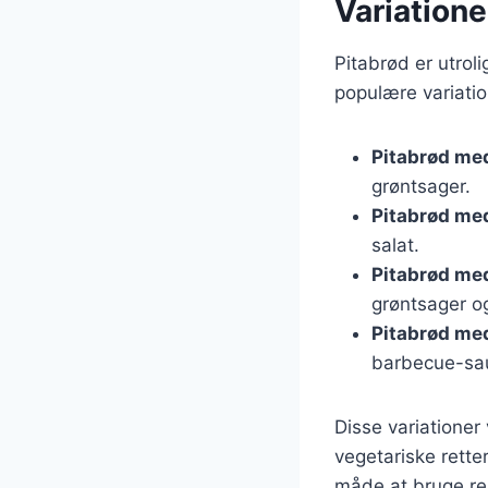
Variatione
Pitabrød er utrol
populære variatio
Pitabrød med
grøntsager.
Pitabrød med
salat.
Pitabrød m
grøntsager og
Pitabrød me
barbecue-sa
Disse variationer 
vegetariske rette
måde at bruge re