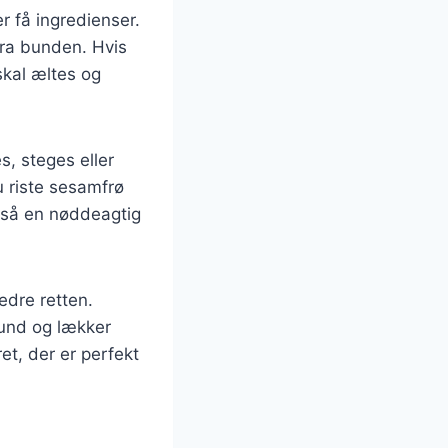
r få ingredienser.
fra bunden. Hvis
skal æltes og
es, steges eller
du riste sesamfrø
også en nøddeagtig
edre retten.
 sund og lækker
t, der er perfekt