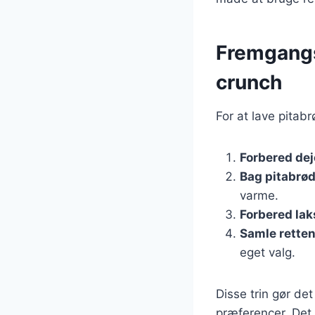
Fremgangs
crunch
For at lave pitab
Forbered de
Bag pitabrø
varme.
Forbered la
Samle rette
eget valg.
Disse trin gør det
præferencer. Det