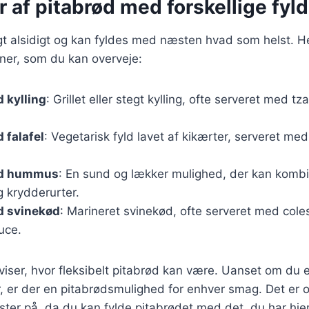
r af pitabrød med forskellige fyld
igt alsidigt og kan fyldes med næsten hvad som helst. H
ner, som du kan overveje:
 kylling
: Grillet eller stegt kylling, ofte serveret med tza
 falafel
: Vegetarisk fyld lavet af kikærter, serveret m
ed hummus
: En sund og lækker mulighed, der kan komb
 krydderurter.
d svinekød
: Marineret svinekød, ofte serveret med cole
uce.
viser, hvor fleksibelt pitabrød kan være. Uanset om du er 
r, er der en pitabrødsmulighed for enhver smag. Det er 
ster på, da du kan fylde pitabrødet med det, du har hj