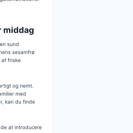
er middag
 en sund
, mens sesamfrø
af friske
urtigt og nemt.
familier med
r, kan du finde
de at introducere