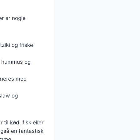
er er nogle
tziki og friske
ed hummus og
ineres med
slaw og
til kød, fisk eller
også en fantastisk
emme.