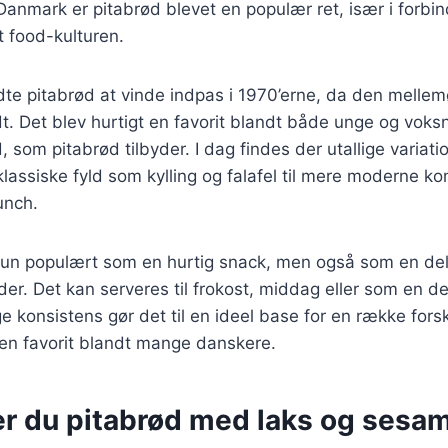
I Danmark er pitabrød blevet en populær ret, især i forb
t food-kulturen.
te pitabrød at vinde indpas i 1970’erne, da den mellem
. Det blev hurtigt en favorit blandt både unge og voksn
 som pitabrød tilbyder. I dag findes der utallige variati
lassiske fyld som kylling og falafel til mere moderne k
unch.
 kun populært som en hurtig snack, men også som en de
r. Det kan serveres til frokost, middag eller som en del 
ge konsistens gør det til en ideel base for en række forsk
il en favorit blandt mange danskere.
er du pitabrød med laks og sesa