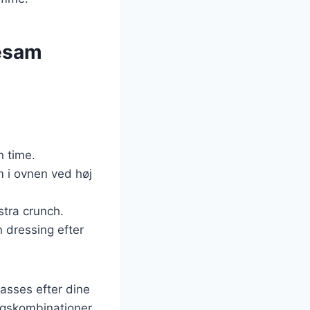
sesam
n time.
m i ovnen ved høj
kstra crunch.
 dressing efter
passes efter dine
agskombinationer