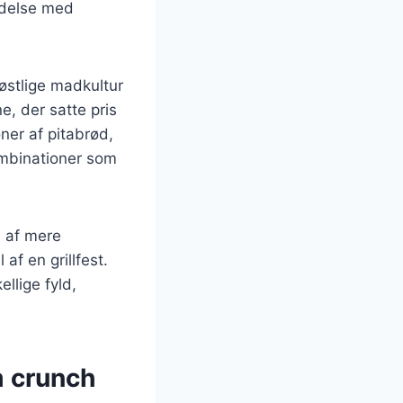
indelse med
østlige madkultur
e, der satte pris
oner af pitabrød,
ombinationer som
l af mere
af en grillfest.
ellige fyld,
m crunch