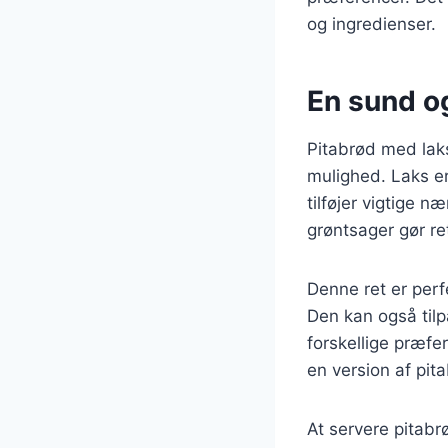
og ingredienser.
En sund og
Pitabrød med lak
mulighed. Laks er
tilføjer vigtige 
grøntsager gør r
Denne ret er perf
Den kan også tilpa
forskellige præfe
en version af pita
At servere pitab