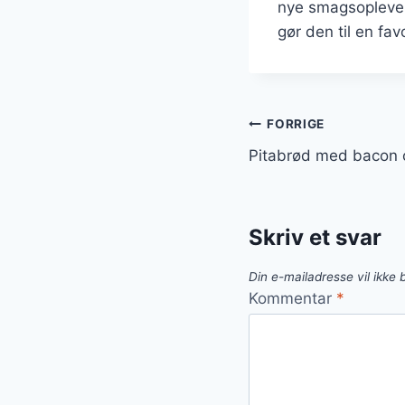
nye smagsoplevelse
gør den til en fav
Indlægsnavi
FORRIGE
Pitabrød med bacon o
Skriv et svar
Din e-mailadresse vil ikke b
Kommentar
*