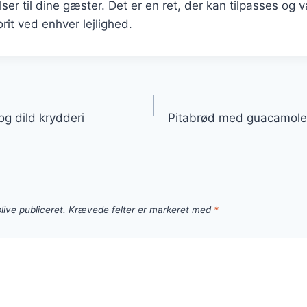
r til dine gæster. Det er en ret, der kan tilpasses og va
orit ved enhver lejlighed.
gation
g dild krydderi
Pitabrød med guacamole 
live publiceret.
Krævede felter er markeret med
*