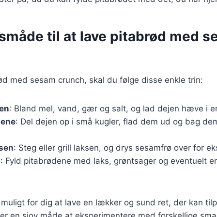
måde til at lave pitabrød med 
rød med sesam crunch, skal du følge disse enkle trin:
jen
: Bland mel, vand, gær og salt, og lad dejen hæve i e
dene
: Del dejen op i små kugler, flad dem ud og bag de
ksen
: Steg eller grill laksen, og drys sesamfrø over for e
n
: Fyld pitabrødene med laks, grøntsager og eventuelt en
 muligt for dig at lave en lækker og sund ret, der kan til
 er en sjov måde at eksperimentere med forskellige sm