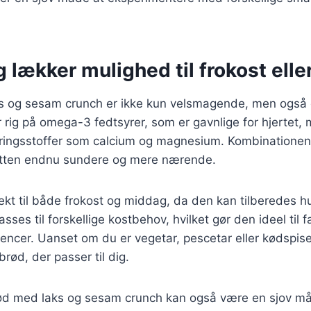
 lækker mulighed til frokost ell
s og sesam crunch er ikke kun velsmagende, men også
 rig på omega-3 fedtsyrer, som er gavnlige for hjertet
næringsstoffer som calcium og magnesium. Kombinationen 
etten endnu sundere og mere nærende.
ekt til både frokost og middag, da den kan tilberedes h
sses til forskellige kostbehov, hvilket gør den ideel til 
rencer. Uanset om du er vegetar, pescetar eller kødspise
brød, der passer til dig.
rød med laks og sesam crunch kan også være en sjov må