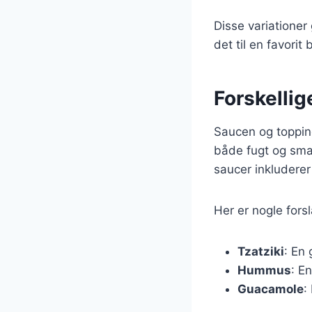
Disse variationer
det til en favori
Forskellig
Saucen og toppings
både fugt og smag
saucer inkludere
Her er nogle forsl
Tzatziki
: En
Hummus
: E
Guacamole
: