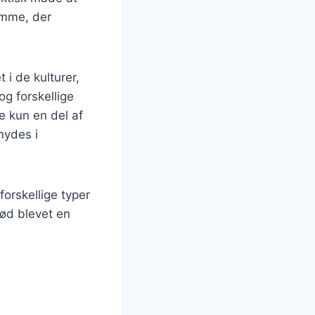
omme, der
 i de kulturer,
og forskellige
e kun en del af
nydes i
forskellige typer
rød blevet en