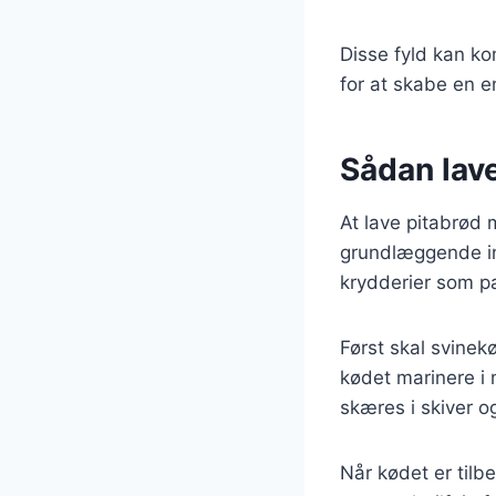
Disse fyld kan k
for at skabe en 
Sådan lave
At lave pitabrød 
grundlæggende in
krydderier som pa
Først skal svinekø
kødet marinere i 
skæres i skiver og
Når kødet er tilb