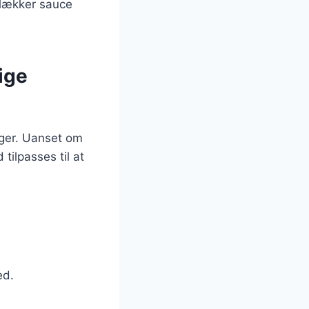
n lækker sauce
lige
inger. Uanset om
 tilpasses til at
ed.