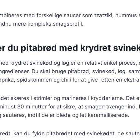
ombineres med forskellige saucer som tzatziki, hummus 
endnu mere kompleks smagsprofil.
r du pitabrød med krydret svine
med krydret svinekød og løg er en relativt enkel proces,
gredienser. Du skal bruge pitabrød, svinekød, løg, sam
prika, spidskommen og chili for at give retten en ekstr
det skæres i strimler og marineres i krydderierne. Det er
mindst 30 minutter for at sikre, at smagen trænger ind
 sauteres, indtil de er bløde og let karamelliserede.
eredt, kan du fylde pitabrødet med svinekødet, de saute