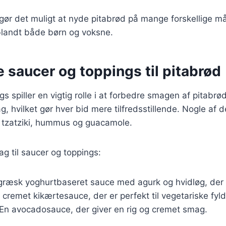
 gør det muligt at nyde pitabrød på mange forskellige må
t blandt både børn og voksne.
e saucer og toppings til pitabrød
 spiller en vigtig rolle i at forbedre smagen af pitabrød
, hvilket gør hver bid mere tilfredsstillende. Nogle af
r tzatziki, hummus og guacamole.
ag til saucer og toppings:
 græsk yoghurtbaseret sauce med agurk og hvidløg, der ti
n cremet kikærtesauce, der er perfekt til vegetariske fyld
 En avocadosauce, der giver en rig og cremet smag.