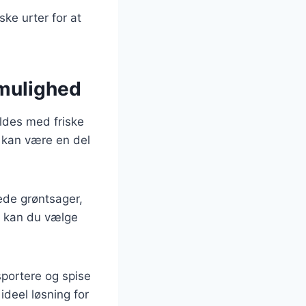
ke urter for at
mulighed
ldes med friske
g kan være en del
lede grøntsager,
en kan du vælge
sportere og spise
ideel løsning for