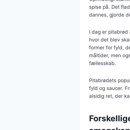
spise på. Det fla
dannes, gjorde det
I dag er pitabrød 
hvor det blev ska
former for fyld, 
måltider, men og
fællesskab.
Pitabrødets popula
fyld og saucer. Fr
alsidig ret, der 
Forskellig