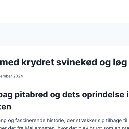
 med krydret svinekød og løg
cember 2024
bag pitabrød og dets oprindelse i
ten
ng og fascinerende historie, der strækker sig tilbage til
mer det fra Mellemøsten, hvor det blev brugt som en pr