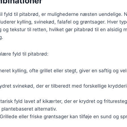
binationer
l fyld til pitabrød, er mulighederne næsten uendelige. 
uderer kylling, svinekød, falafel og grøntsager. Hver typ
g tekstur til retten, hvilket gør pitabrød til en alsidig
g.
ære fyld til pitabrød:
neret kylling, ofte grillet eller stegt, giver en saftig og
rydret svinekød, der er tilberedt med forskellige krydderier
tarisk fyld lavet af kikærter, der er krydret og frituresteg
 plantebaseret alternativ.
 Grillede eller friske grøntsager kan tilføje en sund og sp