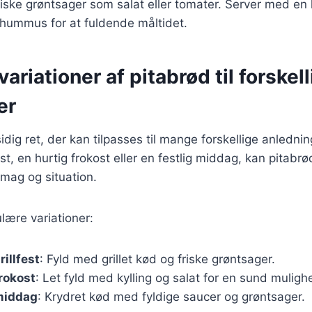
 friske grøntsager som salat eller tomater. Server med e
r hummus for at fuldende måltidet.
ariationer af pitabrød til forskel
er
sidig ret, der kan tilpasses til mange forskellige anledn
fest, en hurtig frokost eller en festlig middag, kan pitabrød
smag og situation.
lære variationer:
rillfest
: Fyld med grillet kød og friske grøntsager.
frokost
: Let fyld med kylling og salat for en sund muligh
 middag
: Krydret kød med fyldige saucer og grøntsager.