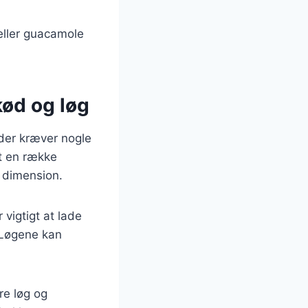
eller guacamole
kød og løg
 der kræver nogle
t en række
a dimension.
 vigtigt at lade
. Løgene kan
re løg og