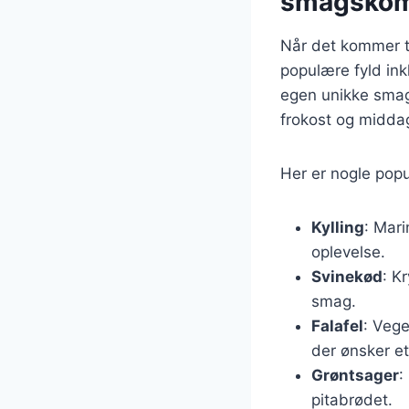
smagskom
Når det kommer ti
populære fyld inkl
egen unikke smag o
frokost og midda
Her er nogle popul
Kylling
: Mari
oplevelse.
Svinekød
: K
smag.
Falafel
: Vege
der ønsker et
Grøntsager
:
pitabrødet.