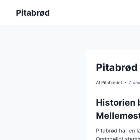
Fortsæt
Pitabrød
til
indhold
Pitabrød
Af
Pitabrødet
7. de
Historien 
Mellemøs
Pitabrød har en la
Oprindeligt stam