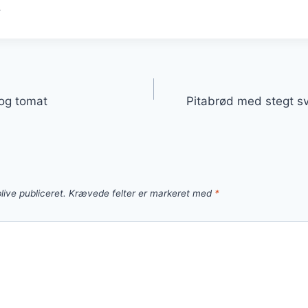
.
gation
 og tomat
Pitabrød med stegt s
live publiceret.
Krævede felter er markeret med
*