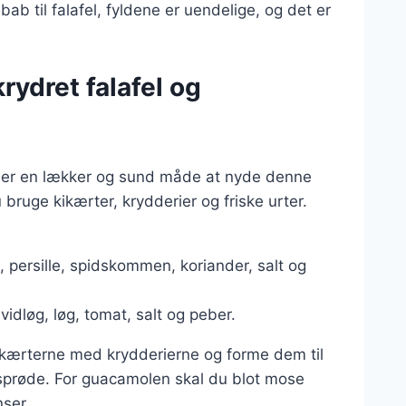
 til falafel, fyldene er uendelige, og det er
rydret falafel og
e er en lækker og sund måde at nyde denne
u bruge kikærter, krydderier og friske urter.
g, persille, spidskommen, koriander, salt og
vidløg, løg, tomat, salt og peber.
kærterne med krydderierne og forme dem til
g sprøde. For guacamolen skal du blot mose
ser.