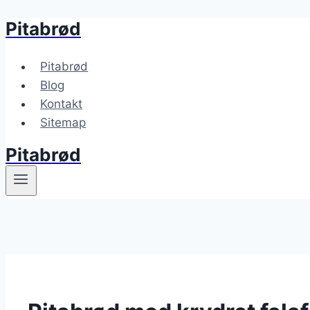
Pitabrød
Fortsæt
til
indhold
Pitabrød
Blog
Kontakt
Sitemap
Pitabrød