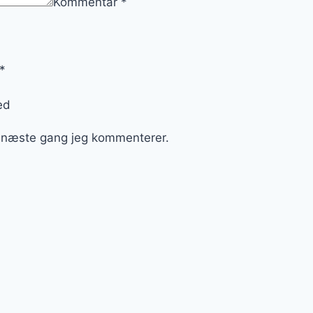
Kommentar
*
*
ed
l næste gang jeg kommenterer.