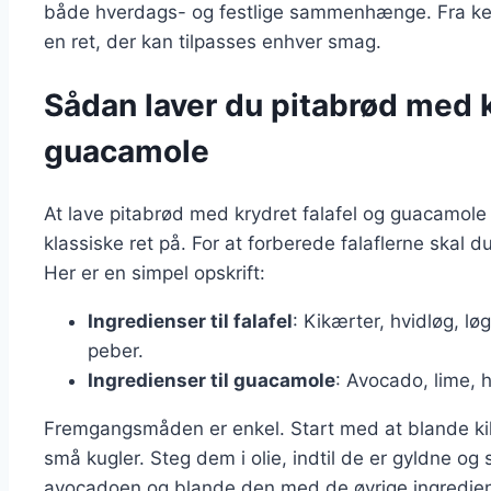
både hverdags- og festlige sammenhænge. Fra kebab
en ret, der kan tilpasses enhver smag.
Sådan laver du pitabrød med k
guacamole
At lave pitabrød med krydret falafel og guacamol
klassiske ret på. For at forberede falaflerne skal d
Her er en simpel opskrift:
Ingredienser til falafel
: Kikærter, hvidløg, lø
peber.
Ingredienser til guacamole
: Avocado, lime, h
Fremgangsmåden er enkel. Start med at blande ki
små kugler. Steg dem i olie, indtil de er gyldne o
avocadoen og blande den med de øvrige ingredien