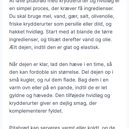
At lave pitabrød med krydderurter og hvidløg er
en simpel proces, der kræver få ingredienser.
Du skal bruge mel, vand, gær, salt, olivenolie,
friske krydderurter som persille eller dild, og
hakket hvidløg. Start med at blande de tørre
ingredienser, og tilsæt derefter vand og olie.
Ælt dejen, indtil den er glat og elastisk.
Når dejen er klar, lad den hæve i en time, så
den kan fordoble sin størrelse. Del dejen op i
små kugler, og rul dem flade. Bag dem i en
varm ovn eller på en pande, indtil de er let
gyldne og hævede. Den tilføjede hvidløg og
krydderurter giver en dejlig smag, der
komplementerer fyldet.
Pitabrød kan serveres varmt eller koldt, og de