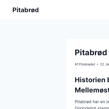
Fortsæt
Pitabrød
til
indhold
Pitabrød
Af
Pitabrødet
22. 
Historien 
Mellemøs
Pitabrød har en la
Oprindeligt stam