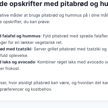
nde opskrifter med pitabrød og 
ative måder at bruge pitabrød og hummus på i dine målt
e opskrifter, du kan prøve:
d falafel og hummus
: Fyld pitabrød med sprøde falafl
ager for en lækker vegetarisk ret.
rød med tzatziki
: Server grillet pitabrød med tzatziki og
fuld oplevelse.
d laks og avocado
: Kombiner røget laks med avocado 
er frokost.
iser, hvor alsidigt pitabrød kan være, og hvordan det kan
spræferencer og kostbehov.