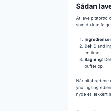
Sådan lave
At lave pitabrød 
som du kan følge 
Ingrediense
Dej
: Bland in
en time.
Bagning
: De
puffer op.
Når pitabrødene 
yndlingsingredien
nyde et lækkert 