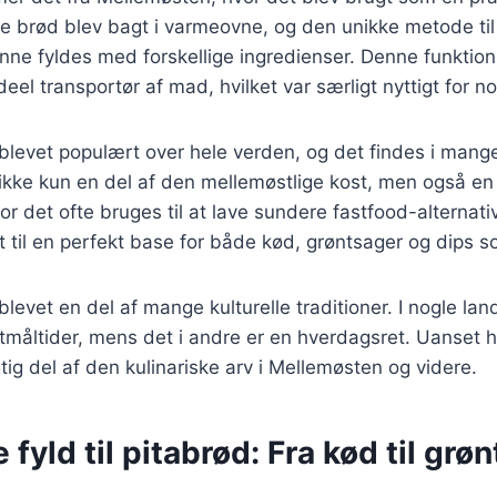
de brød blev bagt i varmeovne, og den unikke metode ti
ne fyldes med forskellige ingredienser. Denne funktion
ideel transportør af mad, hvilket var særligt nyttigt for n
 blevet populært over hele verden, og det findes i mang
r ikke kun en del af den mellemøstlige kost, men også en
or det ofte bruges til at lave sundere fastfood-alternati
t til en perfekt base for både kød, grøntsager og dips
blevet en del af mange kulturelle traditioner. I nogle la
tmåltider, mens det i andre er en hverdagsret. Uanset h
tig del af den kulinariske arv i Mellemøsten og videre.
 fyld til pitabrød: Fra kød til grø