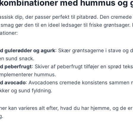
kombinationer med hummus og 
sisk dip, der passer perfekt til pitabrød. Den cremede
mag gør den til en ideel ledsager til friske grøntsager.
tioner:
 gulerødder og agurk
: Skær grøntsagerne i stave og 
en sund snack.
 peberfrugt
: Skiver af peberfrugt tilføjer en sprød tek
omplementerer hummus.
d avocado
: Avocadoens cremede konsistens sammen
kker og sund fyldning.
er kan varieres alt efter, hvad du har hjemme, og de er 
g.