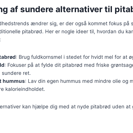
g af sundere alternativer til pit
ndhedstrends ændrer sig, er der også kommet fokus på 
raditionelle pitabrød. Her er nogle ideer til, hvordan du ka
:
tabrød
: Brug fuldkornsmel i stedet for hvidt mel for at ø
ld
: Fokuser på at fylde dit pitabrød med friske grøntsa
n sundere ret.
t hummus
: Lav din egen hummus med mindre olie og 
re kalorieindholdet.
ternativer kan hjælpe dig med at nyde pitabrød uden a