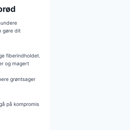
abrød
sundere
n gøre dit
ge fiberindholdet.
ger og magert
mere grøntsager
t gå på kompromis