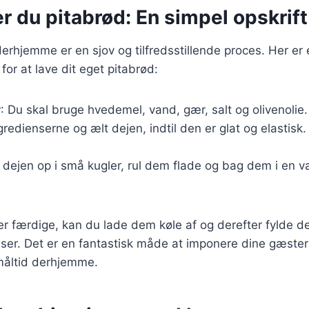
r du pitabrød: En simpel opskrift
derhjemme er en sjov og tilfredsstillende proces. Her er 
for at lave dit eget pitabrød:
r
: Du skal bruge hvedemel, vand, gær, salt og olivenolie.
gredienserne og ælt dejen, indtil den er glat og elastis
l dejen op i små kugler, rul dem flade og bag dem i en va
er færdige, kan du lade dem køle af og derefter fylde 
ser. Det er en fantastisk måde at imponere dine gæster 
måltid derhjemme.