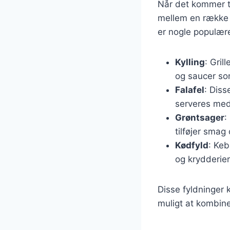
Når det kommer ti
mellem en række f
er nogle populære
Kylling
: Gril
og saucer som
Falafel
: Diss
serveres med
Grøntsager
:
tilføjer smag 
Kødfyld
: Keb
og krydderier
Disse fyldninger 
muligt at kombine