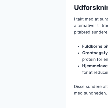
Udforsknin
I takt med at su
alternativer til t
pitabrød sundere
Fuldkorns pi
Grøntsagsfy
protein for e
Hjemmelave
for at reduce
Disse sundere al
med sundheden.