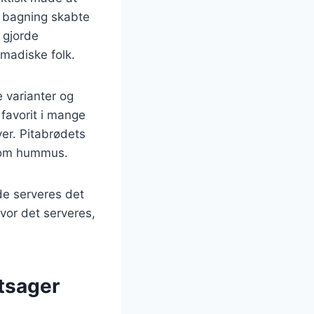
l bagning skabte
 gjorde
omadiske folk.
e varianter og
 favorit i mange
ver. Pitabrødets
 som hummus.
nde serveres det
vor det serveres,
ntsager