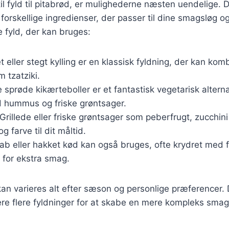
l fyld til pitabrød, er mulighederne næsten uendelige.
orskellige ingredienser, der passer til dine smagsløg o
 fyld, der kan bruges:
let eller stegt kylling er en klassisk fyldning, der kan k
 tzatziki.
e sprøde kikærteboller er et fantastisk vegetarisk alterna
 hummus og friske grøntsager.
 Grillede eller friske grøntsager som peberfrugt, zucchin
og farve til dit måltid.
ab eller hakket kød kan også bruges, ofte krydret med fo
 for ekstra smag.
kan varieres alt efter sæson og personlige præferencer.
re flere fyldninger for at skabe en mere kompleks smag