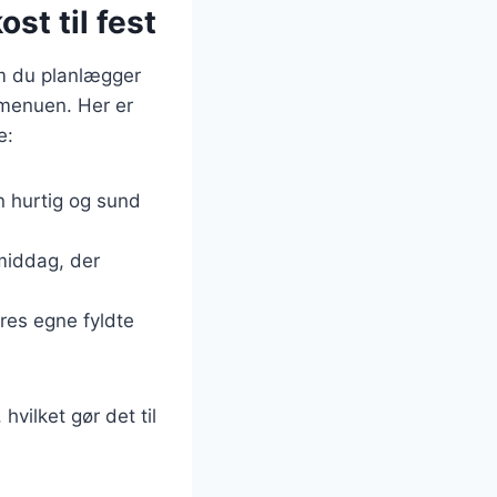
ost til fest
 om du planlægger
 menuen. Her er
e:
en hurtig og sund
 middag, der
eres egne fyldte
vilket gør det til