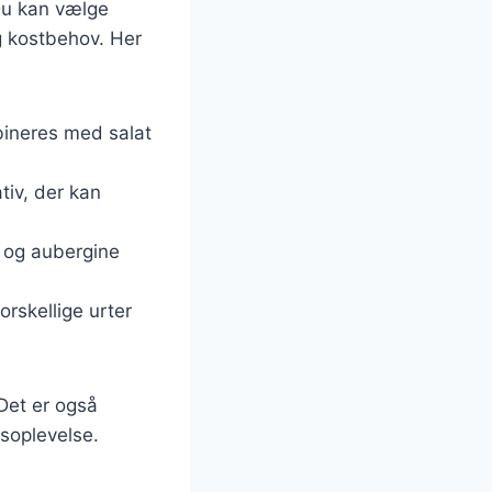
 Du kan vælge
g kostbehov. Her
ombineres med salat
tiv, der kan
i og aubergine
rskellige urter
 Det er også
soplevelse.