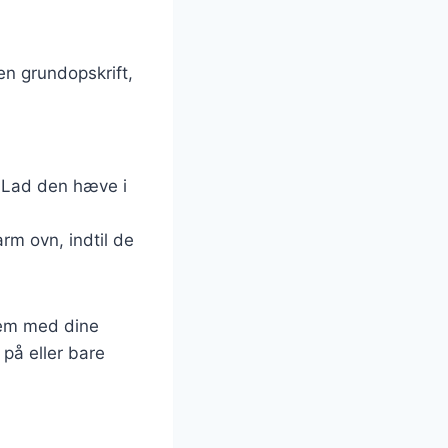
en grundopskrift,
k. Lad den hæve i
rm ovn, indtil de
dem med dine
på eller bare