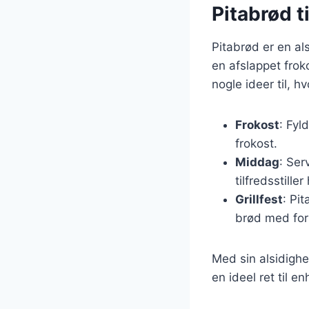
Pitabrød ti
Pitabrød er en al
en afslappet frok
nogle ideer til, 
Frokost
: Fyl
frokost.
Middag
: Ser
tilfredsstiller
Grillfest
: Pi
brød med fors
Med sin alsidighe
en ideel ret til en