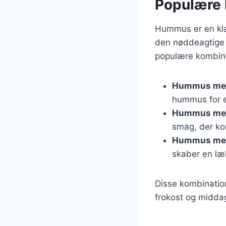
Populære 
Hummus er en klas
den nøddeagtige s
populære kombina
Hummus med
hummus for 
Hummus med
smag, der k
Hummus me
skaber en læ
Disse kombination
frokost og midda