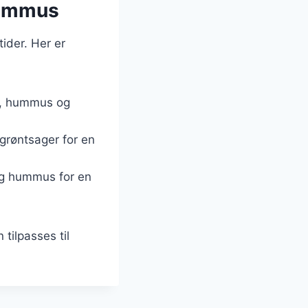
hummus
ider. Her er
er, hummus og
 grøntsager for en
og hummus for en
 tilpasses til