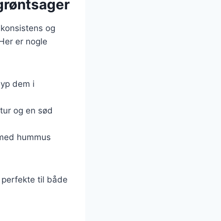
grøntsager
 konsistens og
 Her er nogle
dyp dem i
stur og en sød
 med hummus
perfekte til både