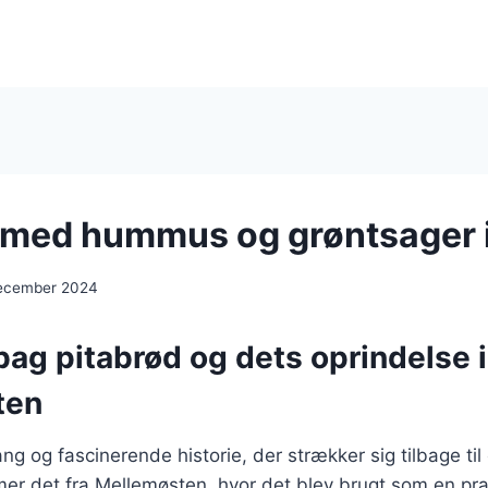
 med hummus og grøntsager 
december 2024
bag pitabrød og dets oprindelse i
ten
ng og fascinerende historie, der strækker sig tilbage til
mer det fra Mellemøsten, hvor det blev brugt som en pr