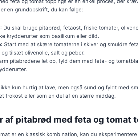
med feta og tomat toppings er en enkel proces, der kræv
 er en grundopskrift, du kan følge:
r
: Du skal bruge pitabrød, fetaost, friske tomater, oliveno
ske krydderurter som basilikum eller dild.
e
: Start med at skære tomaterne i skiver og smuldre fet
og tilsæt olivenolie, salt og peber.
arm pitabrødene let op, fyld dem med feta- og tomatbl
ydderurter.
 ikke kun hurtig at lave, men også sund og fyldt med sm
 let frokost eller som en del af en større middag.
r af pitabrød med feta og tomat 
omat er en klassisk kombination, kan du eksperimentere