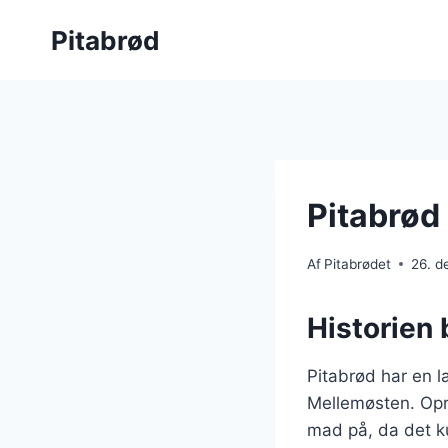
Fortsæt
Pitabrød
til
indhold
Pitabrød
Af
Pitabrødet
26. 
Historien 
Pitabrød har en la
Mellemøsten. Opri
mad på, da det ku