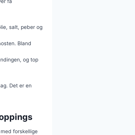
er få
lie, salt, peber og
aosten. Bland
andingen, og top
ag. Det er en
toppings
 med forskellige