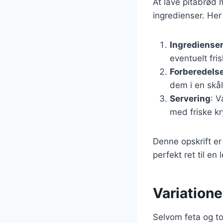
At lave pitabrød 
ingredienser. Her
Ingrediense
eventuelt fri
Forberedels
dem i en skål 
Servering
: V
med friske kr
Denne opskrift er
perfekt ret til en
Variatione
Selvom feta og t