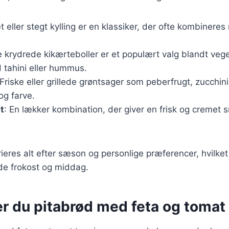
let eller stegt kylling er en klassiker, der ofte kombinere
e krydrede kikærteboller er et populært valg blandt veg
 tahini eller hummus.
 Friske eller grillede grøntsager som peberfrugt, zucchin
og farve.
t
: En lækker kombination, der giver en frisk og cremet s
ieres alt efter sæson og personlige præferencer, hvilket 
både frokost og middag.
er du pitabrød med feta og tomat