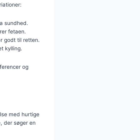
iationer:
tra sundhed.
rer fetaen.
 godt til retten.
t kylling.
æferencer og
else med hurtige
, der søger en