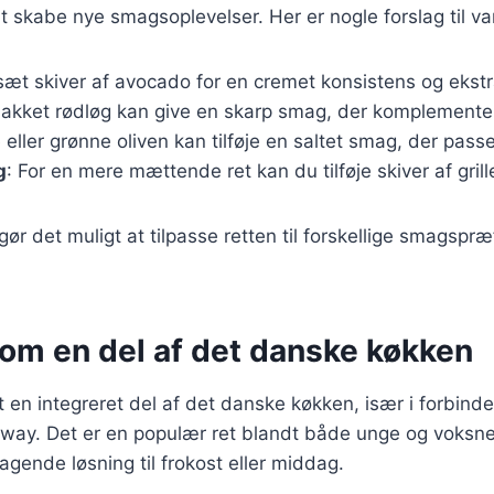
t skabe nye smagsoplevelser. Her er nogle forslag til var
lsæt skiver af avocado for en cremet konsistens og eks
thakket rødløg kan give en skarp smag, der komplemente
 eller grønne oliven kan tilføje en saltet smag, der passer
g
: For en mere mættende ret kan du tilføje skiver af grille
gør det muligt at tilpasse retten til forskellige smagspr
som en del af det danske køkken
t en integreret del af det danske køkken, især i forbind
away. Det er en populær ret blandt både unge og voksne
agende løsning til frokost eller middag.