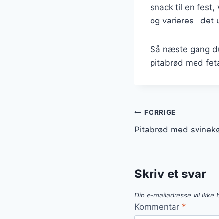
snack til en fest,
og varieres i det 
Så næste gang du 
pitabrød med feta
Indlægsnavi
FORRIGE
Pitabrød med svinekø
Skriv et svar
Din e-mailadresse vil ikke b
Kommentar
*