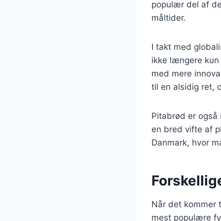
populær del af de
måltider.
I takt med global
ikke længere kun 
med mere innovat
til en alsidig ret
Pitabrød er også 
en bred vifte af p
Danmark, hvor m
Forskellig
Når det kommer ti
mest populære fyl