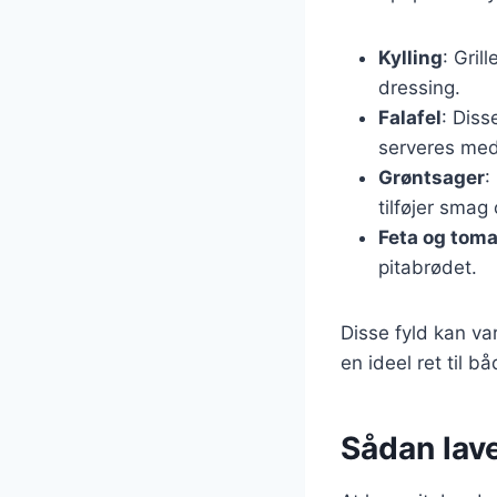
Kylling
: Gril
dressing.
Falafel
: Diss
serveres med
Grøntsager
:
tilføjer smag 
Feta og toma
pitabrødet.
Disse fyld kan var
en ideel ret til 
Sådan lav