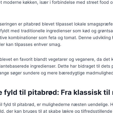
t moderne køkken, især i forbindelse med street food o
iseringen er pitabrød blevet tilpasset lokale smagspræfe
fyldt med traditionelle ingredienser som kød og grønts
ive kombinationer som feta og tomat. Denne udvikling h
, der kan tilpasses enhver smag.
blevet en favorit blandt vegetarer og veganere, da det
lantebaserede ingredienser. Dette har bidraget til dets p
ange søger sundere og mere bæredygtige madmulighed
e fyld til pitabrød: Fra klassisk t
l fyld til pitabrød, er mulighederne næsten uendelige. H
d, der kan bruges til at skabe lækre og tilfredsstillende