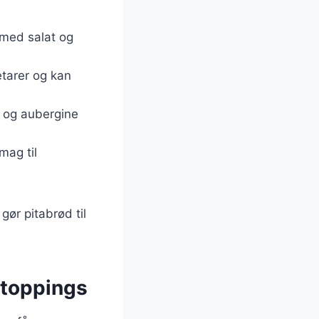
s med salat og
etarer og kan
i og aubergine
mag til
gør pitabrød til
 toppings