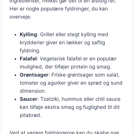
ingredienser, hvilket gør det til en alsidig ret.
Her er nogle populære fyldninger, du kan
overveje:
Kylling
: Grillet eller stegt kylling med
krydderier giver en lækker og saftig
fyldning.
Falafel
: Vegetarisk falafel er en populær
mulighed, der tilføjer protein og smag.
Grøntsager
: Friske grøntsager som salat,
tomater og agurker giver en sprød og sund
dimension.
Saucer
: Tzatziki, hummus eller chili sauce
kan tilføje ekstra smag og fugtighed til dit
pitabrød.
Ved at variere fyldningerne kan du skabe nye