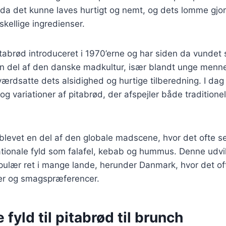
 da det kunne laves hurtigt og nemt, og dets lomme gjor
skellige ingredienser.
tabrød introduceret i 1970’erne og har siden da vundet s
 en del af den danske madkultur, især blandt unge menn
ærdsatte dets alsidighed og hurtige tilberedning. I dag
og variationer af pitabrød, der afspejler både tradition
 blevet en del af den globale madscene, hvor det ofte 
nationale fyld som falafel, kebab og hummus. Denne udvik
opulær ret i mange lande, herunder Danmark, hvor det of
ser og smagspræferencer.
 fyld til pitabrød til brunch