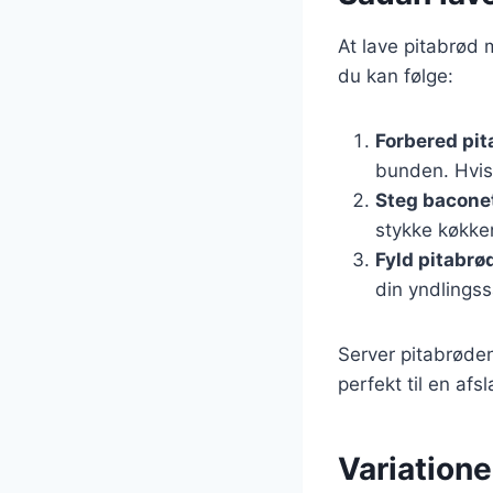
At lave pitabrød 
du kan følge:
Forbered pi
bunden. Hvis 
Steg bacone
stykke køkken
Fyld pitabrø
din yndlings
Server pitabrøde
perfekt til en afs
Variation