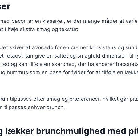
ser
ed bacon er en klassiker, er der mange måder at varier
 at tilføje ekstra smag og tekstur:
lsæt skiver af avocado for en cremet konsistens og sund
t fetaost kan give en saltet og smagfuld dimension til f
k rødløg kan tilføje en skarphed, der balancerer bacone
rug hummus som en base for fyldet for at tilføje en lækk
 kan tilpasses efter smag og præferencer, hvilket gør pita
an tilpasses enhver brunch.
g lækker brunchmulighed med pi