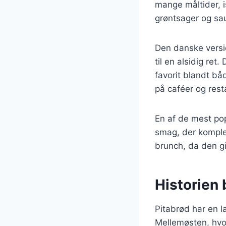
mange måltider, is
grøntsager og sa
Den danske versio
til en alsidig ret
favorit blandt b
på caféer og rest
En af de mest pop
smag, der komplem
brunch, da den gi
Historien 
Pitabrød har en la
Mellemøsten, hvor