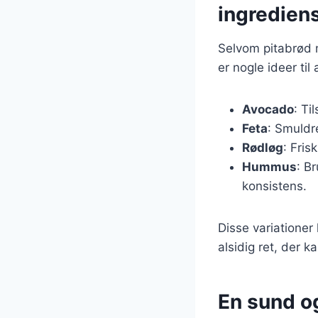
ingredien
Selvom pitabrød m
er nogle ideer til
Avocado
: Ti
Feta
: Smuldre
Rødløg
: Fris
Hummus
: B
konsistens.
Disse variationer
alsidig ret, der k
En sund o