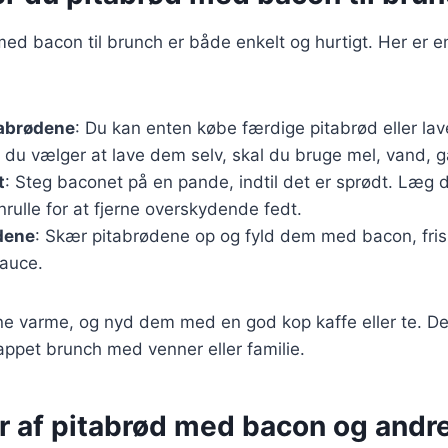
med bacon til brunch er både enkelt og hurtigt. Her er e
tabrødene
: Du kan enten købe færdige pitabrød eller la
du vælger at lave dem selv, skal du bruge mel, vand, g
t
: Steg baconet på en pande, indtil det er sprødt. Læg d
rulle for at fjerne overskydende fedt.
dene
: Skær pitabrødene op og fyld dem med bacon, fri
sauce.
ne varme, og nyd dem med en god kop kaffe eller te. De
lappet brunch med venner eller familie.
er af pitabrød med bacon og andr