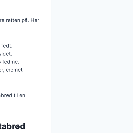
e retten på. Her
 fedt.
yldet.
ts fedme.
er, cremet
brød til en
tabrød