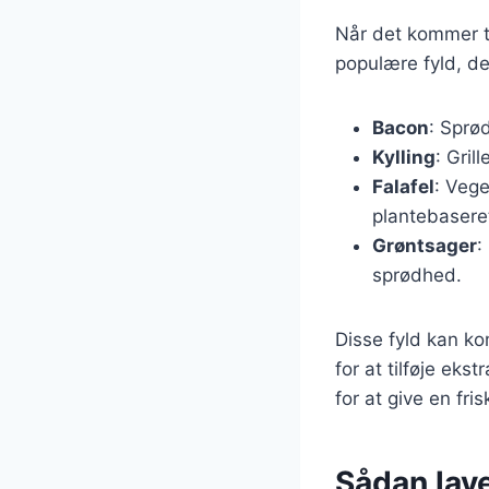
Når det kommer ti
populære fyld, de
Bacon
: Sprød
Kylling
: Gril
Falafel
: Vege
plantebaseret
Grøntsager
:
sprødhed.
Disse fyld kan k
for at tilføje eks
for at give en fris
Sådan lave