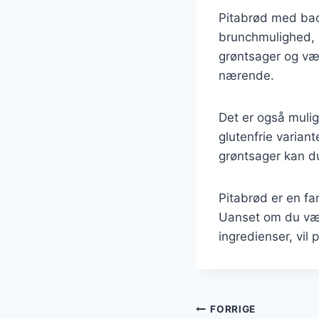
Pitabrød med bac
brunchmulighed, h
grøntsager og væl
nærende.
Det er også mulig
glutenfrie varian
grøntsager kan du
Pitabrød er en fa
Uanset om du væl
ingredienser, vil 
Indlægsnavi
FORRIGE