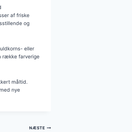
d
ser af friske
sstillende og
uldkorns- eller
n række farverige
kert måltid.
 med nye
NÆSTE