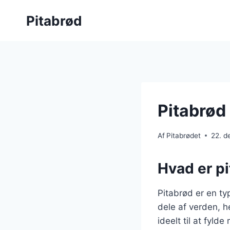
Fortsæt
Pitabrød
til
indhold
Pitabrød
Af
Pitabrødet
22. 
Hvad er pi
Pitabrød er en t
dele af verden, h
ideelt til at fyld