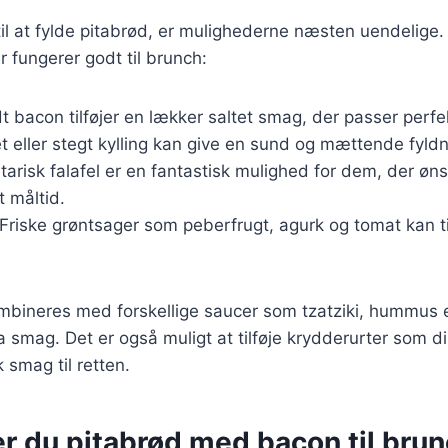
l at fylde pitabrød, er mulighederne næsten uendelige.
r fungerer godt til brunch:
t bacon tilføjer en lækker saltet smag, der passer perfek
let eller stegt kylling kan give en sund og mættende fyldn
tarisk falafel er en fantastisk mulighed for dem, der øns
 måltid.
 Friske grøntsager som peberfrugt, agurk og tomat kan ti
ombineres med forskellige saucer som tzatziki, hummus 
tra smag. Det er også muligt at tilføje krydderurter som dil
k smag til retten.
r du pitabrød med bacon til bru