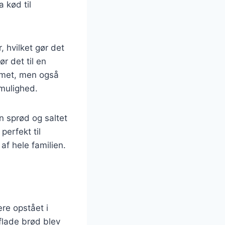
 kød til
 hvilket gør det
ør det til en
emmet, men også
 mulighed.
n sprød og saltet
erfekt til
af hele familien.
ære opstået i
flade brød blev