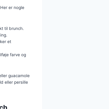
 Her er nogle
t til brunch.
ing.
ker et
lføje farve og
eller guacamole
d eller persille
nch