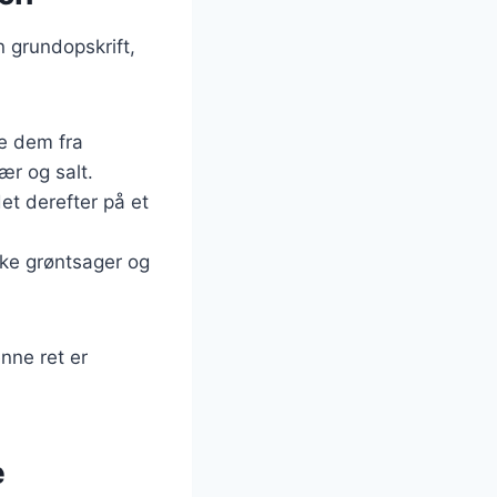
n grundopskrift,
ve dem fra
ær og salt.
et derefter på et
ske grøntsager og
nne ret er
e