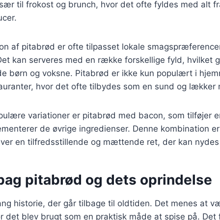
ær til frokost og brunch, hvor det ofte fyldes med alt fra
ucer.
n af pitabrød er ofte tilpasset lokale smagspræferencer,
. Det kan serveres med en række forskellige fyld, hvilket g
åde børn og voksne. Pitabrød er ikke kun populært i hj
auranter, hvor det ofte tilbydes som en sund og lækker
ulære variationer er pitabrød med bacon, som tilføjer e
enterer de øvrige ingredienser. Denne kombination er p
ver en tilfredsstillende og mættende ret, der kan nydes 
bag pitabrød og dets oprindelse
ng historie, der går tilbage til oldtiden. Det menes at v
 det blev brugt som en praktisk måde at spise på. Det 