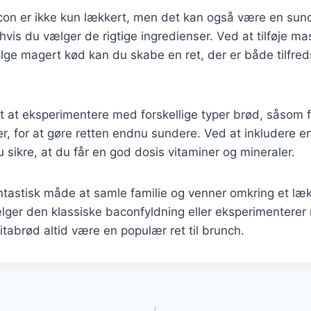
on er ikke kun lækkert, men det kan også være en sun
vis du vælger de rigtige ingredienser. Ved at tilføje mas
ge magert kød kan du skabe en ret, der er både tilfred
t at eksperimentere med forskellige typer brød, såsom f
ter, for at gøre retten endnu sundere. Ved at inkludere e
 sikre, at du får en god dosis vitaminer og mineraler.
ntastisk måde at samle familie og venner omkring et læk
ger den klassiske baconfyldning eller eksperimenterer
pitabrød altid være en populær ret til brunch.
gation