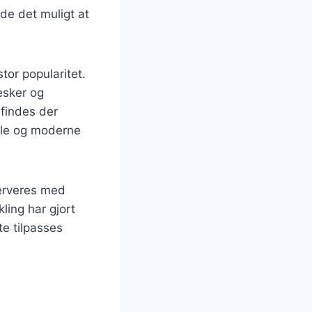
de det muligt at
tor popularitet.
esker og
 findes der
elle og moderne
serveres med
ling har gjort
te tilpasses