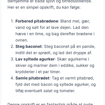
derhjemme er både sjovt og tilfredsstillende.
Her er en simpel opskrift, du kan følge:
Forbered pitabrødene
: Bland mel, gær,
vand og salt for at lave dejen. Lad den
hæve i en time, og bag derefter brødene i
ovnen.
Steg baconet
: Steg baconet på en pande,
indtil det er sprødt, og lad det dryppe af.
Lav syltede agurker
: Skær agurkerne i
skiver og mariner dem i eddike, sukker og
krydderier i et par timer.
Samle pitabrødet
: Tag et varmt pitabrød,
fyld det med bacon og syltede agurker, og
tilføj eventuelt salat og tomater.
Denne opskrift er en fantastisk måde at nyde