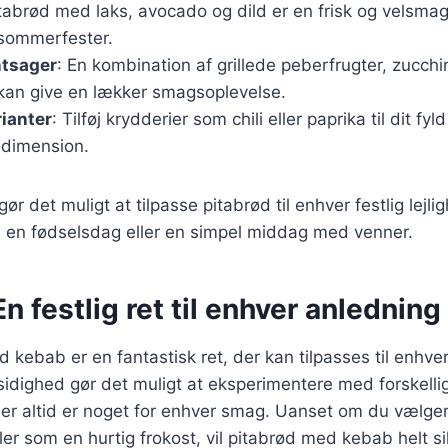
itabrød med laks, avocado og dild er en frisk og velsma
l sommerfester.
ntsager
: En kombination af grillede peberfrugter, zucch
kan give en lækker smagsoplevelse.
ianter
: Tilføj krydderier som chili eller paprika til dit fyl
dimension.
gør det muligt at tilpasse pitabrød til enhver festlig lej
st, en fødselsdag eller en simpel middag med venner.
En festlig ret til enhver anledning
d kebab er en fantastisk ret, der kan tilpasses til enhv
lsidighed gør det muligt at eksperimentere med forskelli
 der altid er noget for enhver smag. Uanset om du vælger 
eller som en hurtig frokost, vil pitabrød med kebab helt 