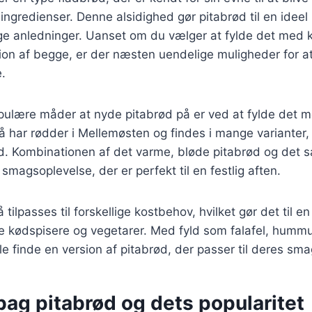
ingredienser. Denne alsidighed gør pitabrød til en ideel 
ige anledninger. Uanset om du vælger at fylde det med 
ion af begge, er der næsten uendelige muligheder for at
.
pulære måder at nyde pitabrød på er ved at fylde det
så har rødder i Mellemøsten og findes i mange varianter
d. Kombinationen af det varme, bløde pitabrød og det s
smagsoplevelse, der er perfekt til en festlig aften.
tilpasses til forskellige kostbehov, hvilket gør det til en
e kødspisere og vegetarer. Med fyld som falafel, hummu
le finde en version af pitabrød, der passer til deres sma
bag pitabrød og dets popularitet