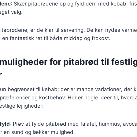
dene
: Skær pitabrødene op og fyld dem med kebab, fri
eget valg.
pitabrødene, er de klar til servering. De kan nydes varme 
l en fantastisk ret til både middag og frokost.
muligheder for pitabrød til festli
r
kun begrænset til kebab; der er mange variationer, der ka
præferencer og kostbehov. Her er nogle ideer til, hvord
estlige lejligheder:
fyld
: Prøv at fylde pitabrød med falafel, hummus, avoca
or en sund og lækker mulighed.