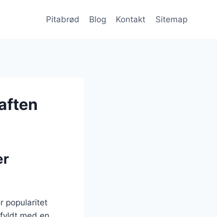
Pitabrød
Blog
Kontakt
Sitemap
 aften
er
r popularitet
e fyldt med en