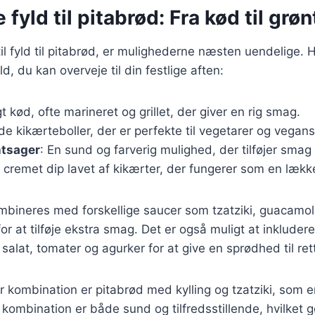
 fyld til pitabrød: Fra kød til grø
l fyld til pitabrød, er mulighederne næsten uendelige. H
, du kan overveje til din festlige aften:
gt kød, ofte marineret og grillet, der giver en rig smag.
de kikærteboller, der er perfekte til vegetarer og vegans
ntsager
: En sund og farverig mulighed, der tilføjer smag 
n cremet dip lavet af kikærter, der fungerer som en lække
mbineres med forskellige saucer som tzatziki, guacamole
r at tilføje ekstra smag. Det er også muligt at inkludere
salat, tomater og agurker for at give en sprødhed til ret
kombination er pitabrød med kylling og tzatziki, som er
kombination er både sund og tilfredsstillende, hvilket gø