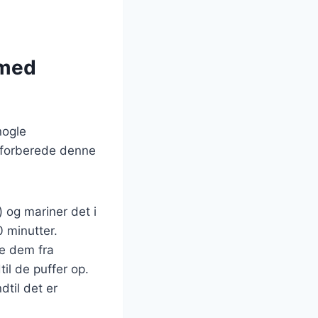
 med
nogle
at forberede denne
) og mariner det i
0 minutter.
ve dem fra
il de puffer op.
dtil det er