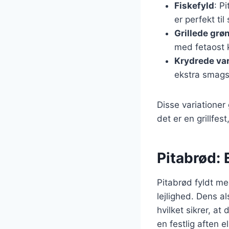
Fiskefyld
: P
er perfekt ti
Grillede grø
med fetaost 
Krydrede var
ekstra smags
Disse variationer 
det er en grillfe
Pitabrød: 
Pitabrød fyldt me
lejlighed. Dens a
hvilket sikrer, at
en festlig aften 