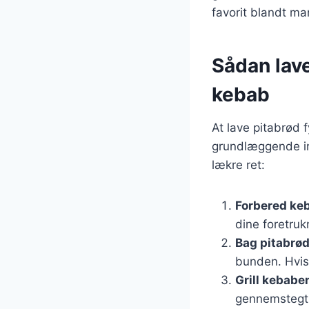
favorit blandt ma
Sådan lave
kebab
At lave pitabrød 
grundlæggende ing
lækre ret:
Forbered ke
dine foretruk
Bag pitabrø
bunden. Hvis 
Grill kebabe
gennemstegt 