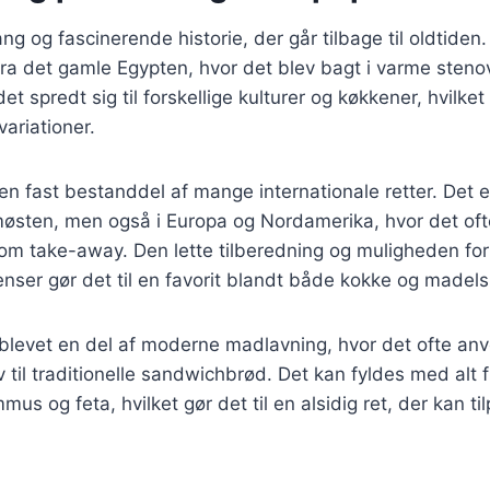
ng og fascinerende historie, der går tilbage til oldtiden
ra det gamle Egypten, hvor det blev bagt i varme ste
t spredt sig til forskellige kulturer og køkkener, hvilket 
ariationer.
 en fast bestanddel af mange internationale retter. Det e
østen, men også i Europa og Nordamerika, hvor det ofte
om take-away. Den lette tilberedning og muligheden for
nser gør det til en favorit blandt både kokke og madels
 blevet en del af moderne madlavning, hvor det ofte a
 til traditionelle sandwichbrød. Det kan fyldes med alt f
mus og feta, hvilket gør det til en alsidig ret, der kan t