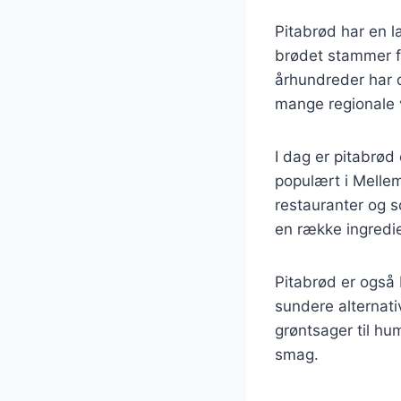
Pitabrød har en la
brødet stammer f
århundreder har de
mange regionale v
I dag er pitabrød
populært i Mellem
restauranter og s
en række ingredie
Pitabrød er også
sundere alternativ
grøntsager til hum
smag.