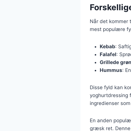
Forskellige
Når det kommer ti
mest populære fyld
Kebab
: Safti
Falafel
: Sprø
Grillede grø
Hummus
: E
Disse fyld kan ko
yoghurtdressing fo
ingredienser som 
En anden populær 
græsk ret. Denne 