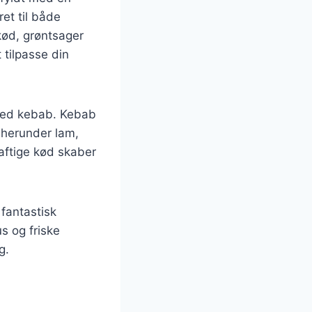
ret til både
kød, grøntsager
 tilpasse din
 med kebab. Kebab
, herunder lam,
aftige kød skaber
 fantastisk
s og friske
g.