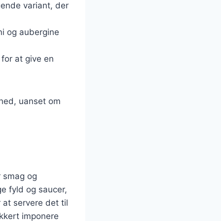
gende variant, der
ini og aubergine
d for at give en
lighed, uanset om
er smag og
ge fyld og saucer,
at servere det til
sikkert imponere