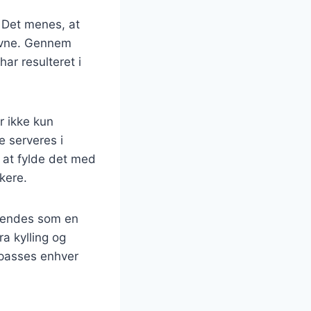
. Det menes, at
novne. Gennem
har resulteret i
r ikke kun
 serveres i
 at fylde det med
kere.
nvendes som en
ra kylling og
ilpasses enhver