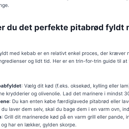
nge.
r du det perfekte pitabrød fyldt
fyldt med kebab er en relativt enkel proces, der kræver 
redienser og lidt tid. Her er en trin-for-trin guide til 
babfyldet
: Vælg dit kød (f.eks. oksekød, kylling eller lam
ne krydderier og olivenolie. Lad det marinere i mindst 3
dene
: Du kan enten købe færdiglavede pitabrød eller la
du laver dem selv, skal du bage dem i en varm ovn, indt
n
: Grill dit marinerede kød på en varm grill eller pande, in
og har en lækker, gylden skorpe.