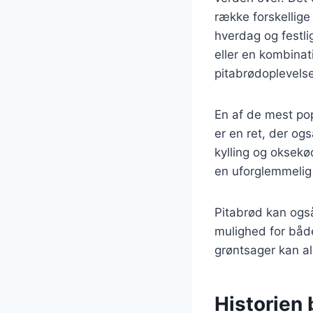
række forskellige 
hverdag og festl
eller en kombinat
pitabrødoplevelse
En af de mest po
er en ret, der og
kylling og oksekø
en uforglemmelig 
Pitabrød kan også 
mulighed for båd
grøntsager kan al
Historien 