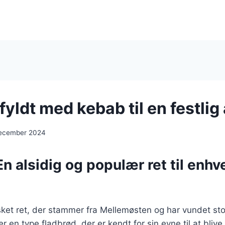
fyldt med kebab til en festlig
december 2024
En alsidig og populær ret til enhv
sket ret, der stammer fra Mellemøsten og har vundet sto
r en type fladbrød, der er kendt for sin evne til at bliv