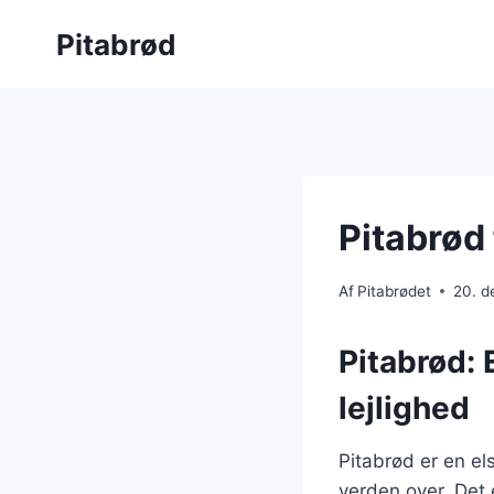
Fortsæt
Pitabrød
til
indhold
Pitabrød 
Af
Pitabrødet
20. 
Pitabrød: 
lejlighed
Pitabrød er en el
verden over. Det e