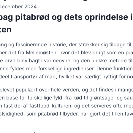
 december 2024
bag pitabrød og dets oprindelse i
ten
ng og fascinerende historie, der strækker sig tilbage til
mer det fra Mellemøsten, hvor det blev brugt som en pr
de brød blev bagt i varmeovne, og den unikke metode ti
ne fyldes med forskellige ingredienser. Denne funktion
ideel transportør af mad, hvilket var særligt nyttigt for n
 blevet populært over hele verden, og det findes i mange
n base for forskellige fyld, fra kød til grøntsager og sa
 fast del af fastfood-kulturen, og det serveres ofte med 
lsidighed, som pitabrød tilbyder, har gjort det til en fa