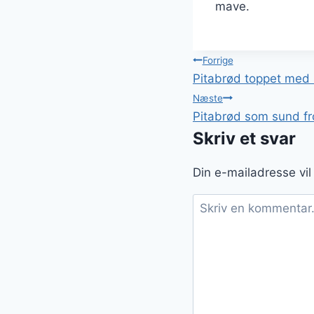
mave.
Indlægsnavi
Forrige
Pitabrød toppet med
Næste
Pitabrød som sund f
Skriv et svar
Din e-mailadresse vil 