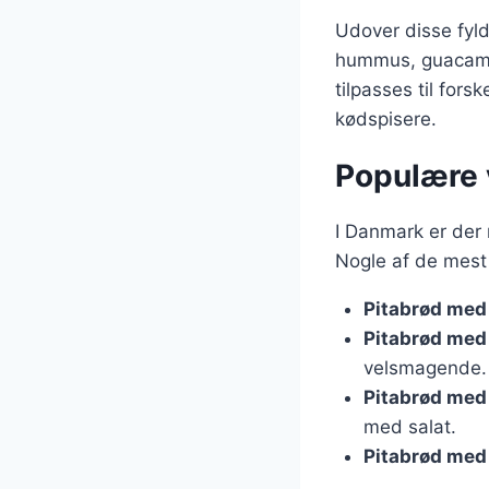
Udover disse fyl
hummus, guacamole
tilpasses til fors
kødspisere.
Populære v
I Danmark er der 
Nogle af de mest
Pitabrød me
Pitabrød med 
velsmagende.
Pitabrød med
med salat.
Pitabrød med