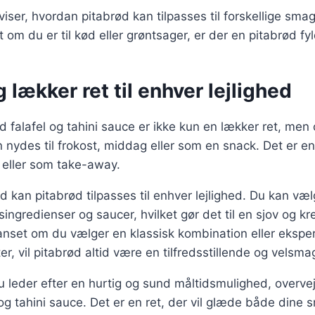
 viser, hvordan pitabrød kan tilpasses til forskellige sm
 om du er til kød eller grøntsager, er der en pitabrød fy
 lækker ret til enhver lejlighed
d falafel og tahini sauce er ikke kun en lækker ret, me
nydes til frokost, middag eller som en snack. Det er en i
cs eller som take-away.
d kan pitabrød tilpasses til enhver lejlighed. Du kan væl
ingredienser og saucer, hvilket gør det til en sjov og kr
nset om du vælger en klassisk kombination eller eksp
r, vil pitabrød altid være en tilfredsstillende og velsma
leder efter en hurtig og sund måltidsmulighed, overvej
 og tahini sauce. Det er en ret, der vil glæde både dine