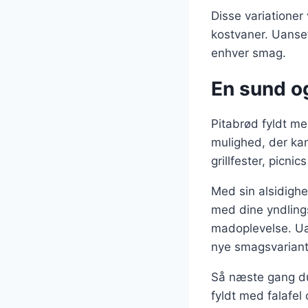
Disse variationer
kostvaner. Uanset
enhver smag.
En sund og
Pitabrød fyldt me
mulighed, der kan 
grillfester, picni
Med sin alsidighe
med dine yndlings
madoplevelse. Ua
nye smagsvariante
Så næste gang du 
fyldt med falafel