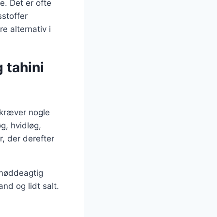
. Det er ofte
sstoffer
e alternativ i
 tahini
 kræver nogle
g, hvidløg,
r, der derefter
g nøddeagtig
nd og lidt salt.