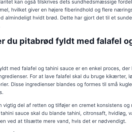
aritet kan også tilskrives dets sundhedsmæssige fordele
mel, hvilket giver en højere fiberindhold og flere næring
almindeligt hvidt brød. Dette har gjort det til et sunder
.
r du pitabrød fyldt med falafel og
fyldt med falafel og tahini sauce er en enkel proces, der
redienser. For at lave falafel skal du bruge kikærter, lø
erier. Disse ingredienser blandes og formes til små kugle
s.
n vigtig del af retten og tilføjer en cremet konsistens o
tahini sauce skal du blande tahini, citronsaft, hvidløg, va
en ved at tilsætte mere vand, hvis det er nødvendigt.