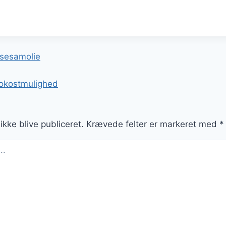
gation
 sesamolie
rokostmulighed
ikke blive publiceret.
Krævede felter er markeret med
*