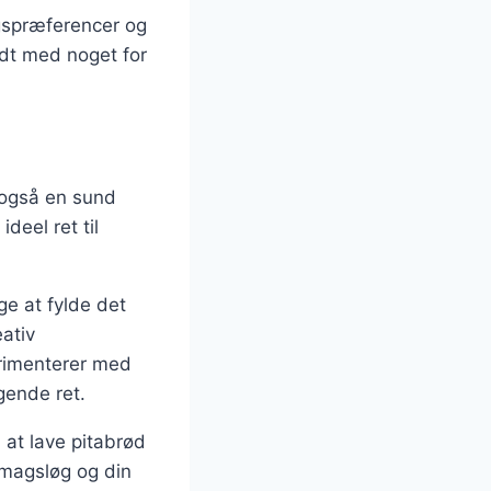
agspræferencer og
ldt med noget for
n også en sund
deel ret til
ge at fylde det
eativ
erimenterer med
gende ret.
 at lave pitabrød
 smagsløg og din