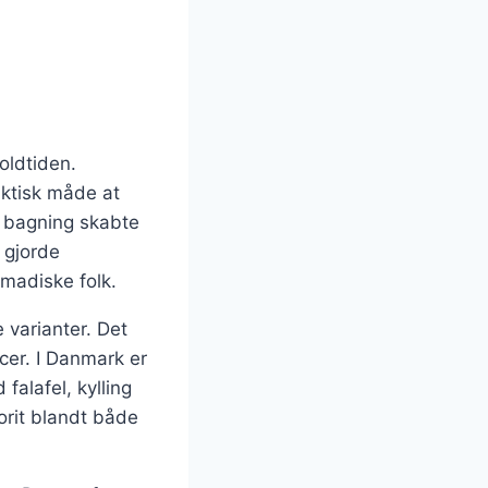
 oldtiden.
aktisk måde at
l bagning skabte
 gjorde
omadiske folk.
 varianter. Det
ucer. I Danmark er
falafel, kylling
vorit blandt både