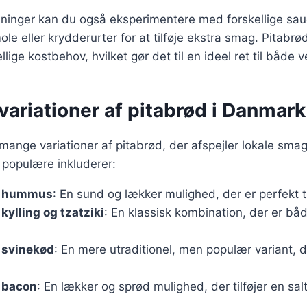
dninger kan du også eksperimentere med forskellige sa
 eller krydderurter for at tilføje ekstra smag. Pitabrø
kellige kostbehov, hvilket gør det til en ideel ret til både 
ariationer af pitabrød i Danmark
mange variationer af pitabrød, der afspejler lokale sma
 populære inkluderer:
d hummus
: En sund og lækker mulighed, der er perfekt ti
kylling og tzatziki
: En klassisk kombination, der er b
 svinekød
: En mere utraditionel, men populær variant, d
 bacon
: En lækker og sprød mulighed, der tilføjer en sal