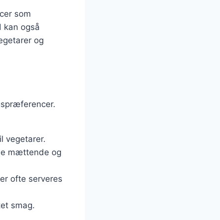
ucer som
d kan også
vegetarer og
gspræferencer.
l vegetarer.
åde mættende og
er ofte serveres
tet smag.