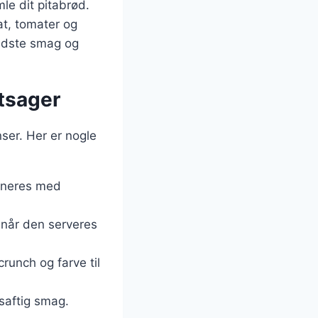
le dit pitabrød.
at, tomater og
bedste smag og
ntsager
nser. Her er nogle
mbineres med
r når den serveres
crunch og farve til
 saftig smag.