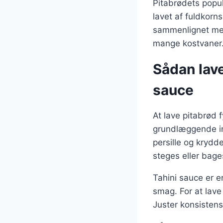
Pitabrødets popul
lavet af fuldkorns
sammenlignet med 
mange kostvaner
Sådan lave
sauce
At lave pitabrød 
grundlæggende ing
persille og krydd
steges eller bage
Tahini sauce er e
smag. For at lave 
Juster konsistens