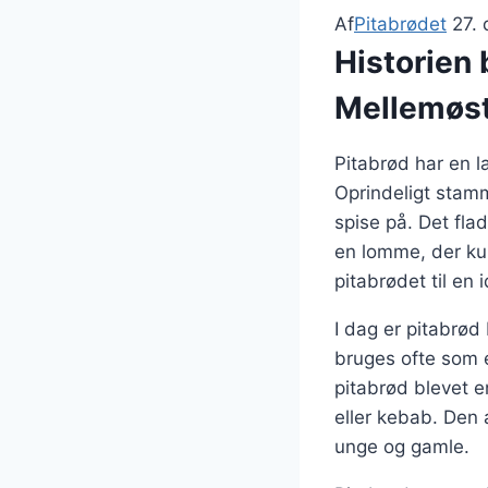
Af
Pitabrødet
27.
Historien 
Mellemøs
Pitabrød har en la
Oprindeligt stam
spise på. Det fla
en lomme, der kun
pitabrødet til en 
I dag er pitabrød
bruges ofte som e
pitabrød blevet en
eller kebab. Den a
unge og gamle.