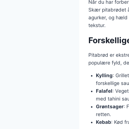
Når du har forber
Skær pitabrødet å
agurker, og hæld 
tekstur.
Forskellige
Pitabrød er ekstr
populære fyld, de
Kylling
: Grill
forskellige sa
Falafel
: Veget
med tahini sa
Grøntsager
: 
retten.
Kebab
: Kød f