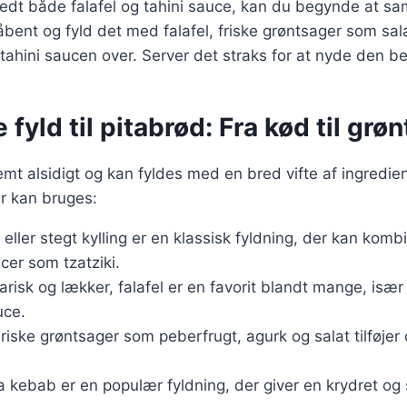
edt både falafel og tahini sauce, kan du begynde at sam
bent og fyld det med falafel, friske grøntsager som sal
tahini saucen over. Server det straks for at nyde den 
 fyld til pitabrød: Fra kød til grø
emt alsidigt og kan fyldes med en bred vifte af ingredie
r kan bruges:
et eller stegt kylling er en klassisk fyldning, der kan ko
ucer som tzatziki.
arisk og lækker, falafel er en favorit blandt mange, isæ
uce.
Friske grøntsager som peberfrugt, agurk og salat tilføjer 
ra kebab er en populær fyldning, der giver en krydret og