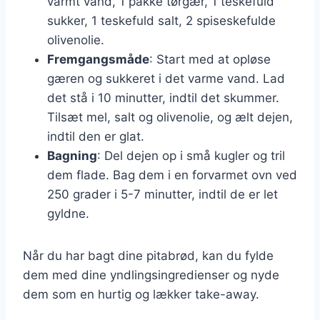
varmt vand, 1 pakke tørgær, 1 teskefuld
sukker, 1 teskefuld salt, 2 spiseskefulde
olivenolie.
Fremgangsmåde
: Start med at opløse
gæren og sukkeret i det varme vand. Lad
det stå i 10 minutter, indtil det skummer.
Tilsæt mel, salt og olivenolie, og ælt dejen,
indtil den er glat.
Bagning
: Del dejen op i små kugler og tril
dem flade. Bag dem i en forvarmet ovn ved
250 grader i 5-7 minutter, indtil de er let
gyldne.
Når du har bagt dine pitabrød, kan du fylde
dem med dine yndlingsingredienser og nyde
dem som en hurtig og lækker take-away.