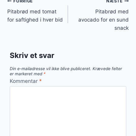
Indlægsnavigation
FORRIGE
NÆSTE
Pitabrød med tomat
Pitabrød med
for saftighed i hver bid
avocado for en sund
snack
Skriv et svar
Din e-mailadresse vil ikke blive publiceret.
Krævede felter
er markeret med
*
Kommentar
*