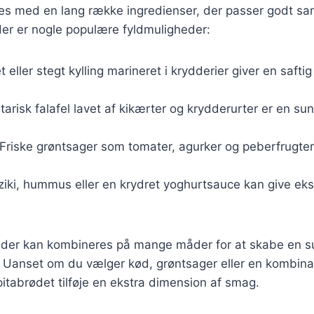
des med en lang række ingredienser, der passer godt 
Her er nogle populære fyldmuligheder:
let eller stegt kylling marineret i krydderier giver en saf
tarisk falafel lavet af kikærter og krydderurter er en s
 Friske grøntsager som tomater, agurker og peberfrugter
tziki, hummus eller en krydret yoghurtsauce kan give ek
eder kan kombineres på mange måder for at skabe en 
 Uanset om du vælger kød, grøntsager eller en kombinat
pitabrødet tilføje en ekstra dimension af smag.