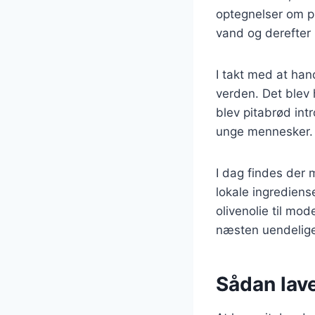
optegnelser om p
vand og derefter
I takt med at han
verden. Det blev 
blev pitabrød int
unge mennesker.
I dag findes der m
lokale ingrediens
olivenolie til mo
næsten uendelig
Sådan lav