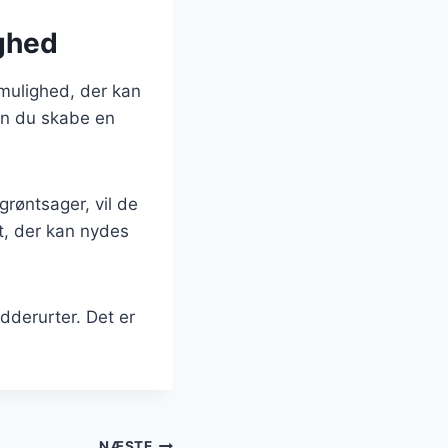
ighed
mulighed, der kan
an du skabe en
grøntsager, vil de
t, der kan nydes
dderurter. Det er
NÆSTE