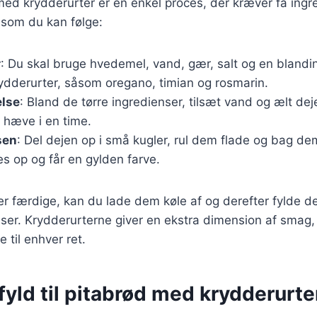
med krydderurter er en enkel proces, der kræver få ingr
 som du kan følge:
r
: Du skal bruge hvedemel, vand, gær, salt og en blandi
rydderurter, såsom oregano, timian og rosmarin.
else
: Bland de tørre ingredienser, tilsæt vand og ælt deje
 hæve i en time.
sen
: Del dejen op i små kugler, rul dem flade og bag de
fes op og får en gylden farve.
er færdige, kan du lade dem køle af og derefter fylde 
ser. Krydderurterne giver en ekstra dimension af smag, 
e til enhver ret.
yld til pitabrød med krydderurte