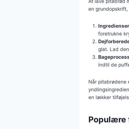
At lave pitabrød 
en grundopskrift,
Ingrediense
foretrukne k
Dejforbered
glat. Lad den
Bageproces
indtil de puf
Når pitabrødene 
yndlingsingredien
en lækker tilføjels
Populære f