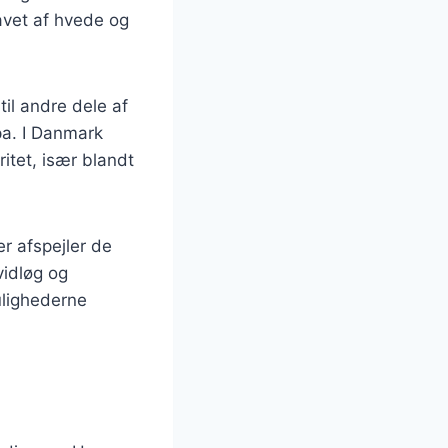
avet af hvede og
til andre dele af
pa. I Danmark
itet, især blandt
er afspejler de
vidløg og
ulighederne