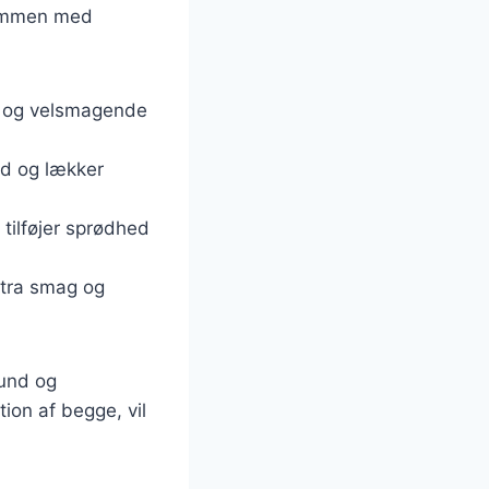
sammen med
tig og velsmagende
und og lækker
 tilføjer sprødhed
stra smag og
sund og
ion af begge, vil