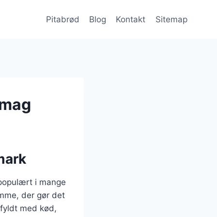
Pitabrød
Blog
Kontakt
Sitemap
 smag
mark
 populært i mange
omme, der gør det
e fyldt med kød,