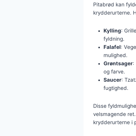
Pitabrød kan fyl
krydderurterne. 
Kylling
: Gril
fyldning.
Falafel
: Vege
mulighed.
Grøntsager
:
og farve.
Saucer
: Tza
fugtighed.
Disse fyldmuligh
velsmagende ret.
krydderurterne i 