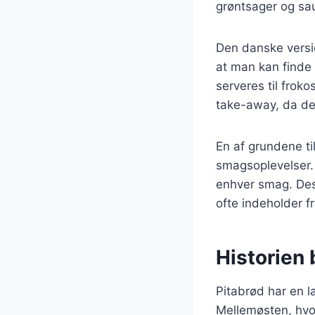
grøntsager og sau
Den danske versio
at man kan finde v
serveres til frok
take-away, da det
En af grundene til
smagsoplevelser.
enhver smag. Desu
ofte indeholder f
Historien 
Pitabrød har en la
Mellemøsten, hvor