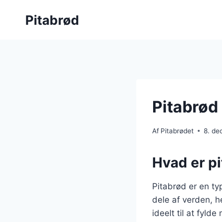
Fortsæt
Pitabrød
til
indhold
Pitabrød
Af
Pitabrødet
8. d
Hvad er pi
Pitabrød er en t
dele af verden, h
ideelt til at fyld