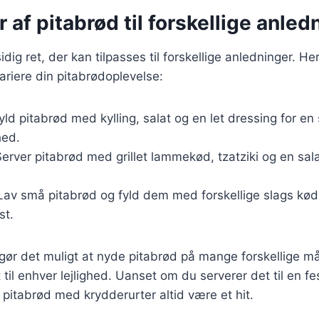
r af pitabrød til forskellige anled
idig ret, der kan tilpasses til forskellige anledninger. Her 
riere din pitabrødoplevelse:
Fyld pitabrød med kylling, salat og en let dressing for en
hed.
Server pitabrød med grillet lammekød, tzatziki og en sal
 Lav små pitabrød og fyld dem med forskellige slags kød 
st.
 gør det muligt at nyde pitabrød på mange forskellige må
et til enhver lejlighed. Uanset om du serverer det til en f
l pitabrød med krydderurter altid være et hit.