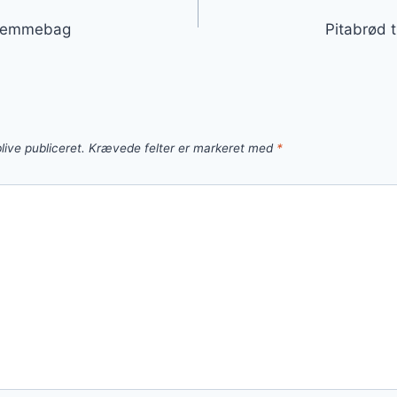
gation
 hjemmebag
Pitabrød t
live publiceret.
Krævede felter er markeret med
*