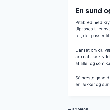
En sund og
Pitabrød med kry
tilpasses til enh
ret, der passer ti
Uanset om du vælge
aromatiske krydde
af alle, og som ka
Så næste gang du 
en lækker og sund
FORRIGE