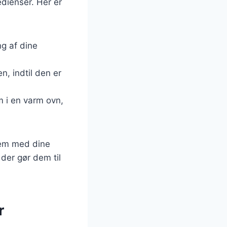
edienser. Her er
ng af dine
n, indtil den er
m i en varm ovn,
dem med dine
der gør dem til
r