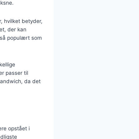
oksne.
 hvilket betyder,
ret, der kan
 også populært som
kellige
 passer til
 sandwich, da det
ære opstået i
dligste