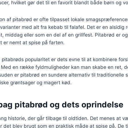
cer, hvilket gør det til en favorit blandt både børn og v
n af pitabrød er ofte tilpasset lokale smagspræferencer,
arianter med alt fra kebab til falafel. Det er en alsidig 
ost, middag eller som en del af en grillfest. Pitabrød er
 er nemt at spise på farten.
 pitabrøds popularitet er dets evne til at kombinere fors
 Med en række fyldmuligheder kan man skabe en ret, der
den er pitabrød en sundere alternativ til traditionelle
riske grøntsager og magert kød.
bag pitabrød og dets oprindelse
ng historie, der går tilbage til oldtiden. Det menes at v
 det blev brugt som en praktisk måde at spise på. De ti