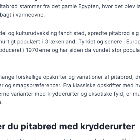
itabrød stammer fra det gamle Egypten, hvor det blev l
 bagt i varmeovne.
del og kulturudveksling fandt sted, spredte pitabrød sig 
hurtigt populært i Grækenland, Tyrkiet og senere i Euro
roduceret i 1970’erne og har siden da vundet stor popular
ange forskellige opskrifter og variationer af pitabrød, d
er og smagspræferencer. Fra klassiske opskrifter med h
derne varianter med krydderurter og eksotiske fyld, er m
e.
er du pitabrød med krydderurter